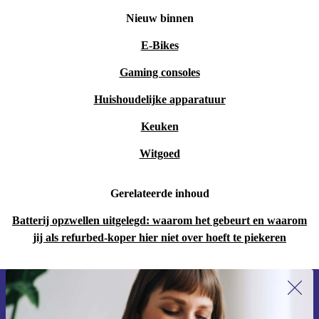
Nieuw binnen
E-Bikes
Gaming consoles
Huishoudelijke apparatuur
Keuken
Witgoed
Gerelateerde inhoud
Batterij opzwellen uitgelegd: waarom het gebeurt en waarom
jij als refurbed-koper hier niet over hoeft te piekeren
Meld je aan voor onze nieuwsbrief en
ontvang €15 korting!