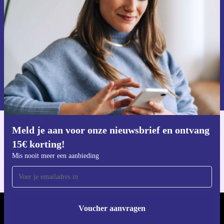
Mis nooit meer een aanbieding.
Voucher aanvragen
Informatie over het gebruik van persoonsgegevens vind je in ons
privacybeleid
.
Meld je aan voor onze nieuwsbrief en ontvang
Download de refurbed app
15€ korting!
Voor iOS en Android
Mis nooit meer een aanbieding
Voucher aanvragen
REFURBED NEDERLAND - RETHINK NEW.