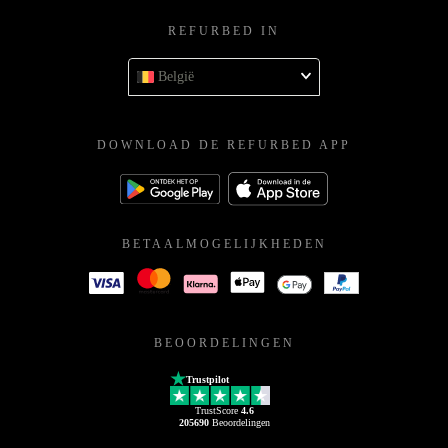
REFURBED IN
België
DOWNLOAD DE REFURBED APP
BETAALMOGELIJKHEDEN
BEOORDELINGEN
Trustpilot
TrustScore
4.6
205690
Beoordelingen