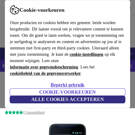
Download de app
Downloaden
Cookie-voorkeuren
Gebruik refurbed snel en eenvoudig
Onze producten en cookies hebben iets gemeen: beide worden
hergebruikt. Dit laatste vooral om je relevantere content te kunnen
tonen. Om dit goed te laten werken, vragen we je toestemming om
je surfgedrag te analyseren en content en advertenties op jou af te
stemmen met first-party en third-party cookies. Uiteraard alleen
Smartphones
Laptops
Tablets
Smartwatches
Accessoires
Koptelef
met jouw toestemming. Je kunt de
cookie-instellingen
op elk
moment wijzigen. Lees onze
📱5% EXTRA korting op alle iPhones – Code: IPHONEDEAL -
AV
informatie over gegevensbescherming
. Lees het
cookiebeleid van de gegevensverwerker
.
Home
Producten
Smartphones
HTC Mobiele Telefoons
Beperkt gebruik
HTC Desire 310
COOKIE-VOORKEUREN
ALLE COOKIES ACCEPTEREN
blauw
(1 beoordeling)