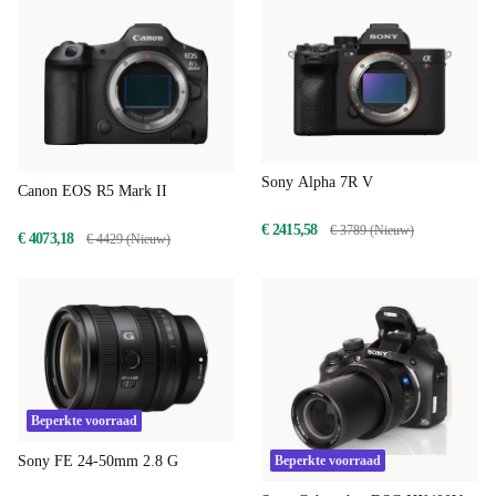
Sony Alpha 7R V
Canon EOS R5 Mark II
€ 2415,58
€ 3789 (Nieuw)
€ 4073,18
€ 4429 (Nieuw)
Beperkte voorraad
Sony FE 24-50mm 2.8 G
Beperkte voorraad