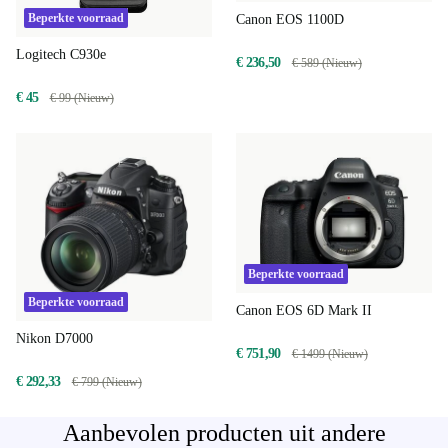
Beperkte voorraad
Canon EOS 1100D
Logitech C930e
€ 236,50
€ 589 (Nieuw)
€ 45
€ 99 (Nieuw)
Beperkte voorraad
Beperkte voorraad
Canon EOS 6D Mark II
Nikon D7000
€ 751,90
€ 1499 (Nieuw)
€ 292,33
€ 799 (Nieuw)
Aanbevolen producten uit andere