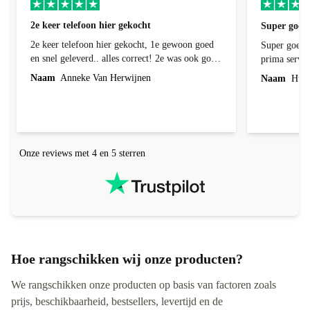
2e keer telefoon hier gekocht
Super goede
2e keer telefoon hier gekocht, 1e gewoon goed
Super goede 
en snel geleverd.. alles correct! 2e was ook goed
prima servic
geleverd en alles erbij, 1e week bij foto's liep er
Naam
Anneke Van Herwijnen
Naam
Hub 
een streep doorheen! Kon ik terug sturen nadat
ik contact heb gehad, was niet te repareren en ik
kreeg netjes een andere toegestuurd! Netjes
allemaal geregeld! Netjes altijd een correct
antwoord gekregen!
Onze reviews met 4 en 5 sterren
Hoe rangschikken wij onze producten?
We rangschikken onze producten op basis van factoren zoals
prijs, beschikbaarheid, bestsellers, levertijd en de