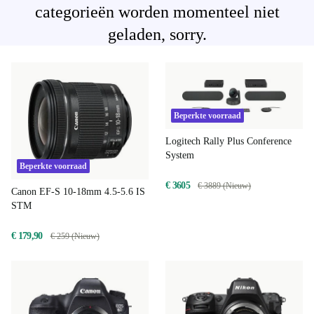
categorieën worden momenteel niet
geladen, sorry.
Beperkte voorraad
Logitech Rally Plus Conference
System
Beperkte voorraad
€ 3605
€ 3889 (Nieuw)
Canon EF-S 10-18mm 4.5-5.6 IS
STM
€ 179,90
€ 259 (Nieuw)