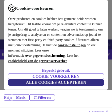
Download de app
Downloaden
Cookie-voorkeuren
Gebruik refurbed snel en eenvoudig
Onze producten en cookies hebben iets gemeen: beide worden
hergebruikt. Dit laatste vooral om je relevantere content te kunnen
tonen. Om dit goed te laten werken, vragen we je toestemming om
je surfgedrag te analyseren en content en advertenties op jou af te
stemmen met first-party en third-party cookies. Uiteraard alleen
Smartphones
Laptops
Tablets
Smartwatches
Accessoires
Koptelef
met jouw toestemming. Je kunt de
cookie-instellingen
op elk
moment wijzigen. Lees onze
📱5% EXTRA korting op alle iPhones – Code: IPHONEDEAL -
AV
informatie over gegevensbescherming
. Lees het
cookiebeleid van de gegevensverwerker
.
Home
Producten
Beperkt gebruik
Camera's:
COOKIE-VOORKEUREN
ALLE COOKIES ACCEPTEREN
Hoogwaardige refurbished Camera's voor een geweldige prijs. Jouw
duurzame keuze met minimaal 12 maanden garantie.
Prijs
Merk
Filteren