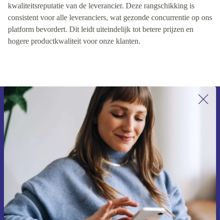
kwaliteitsreputatie van de leverancier. Deze rangschikking is
consistent voor alle leveranciers, wat gezonde concurrentie op ons
platform bevordert. Dit leidt uiteindelijk tot betere prijzen en
hogere productkwaliteit voor onze klanten.
Meld je aan voor onze nieuwsbrief en
ontvang €15 korting!
Mis nooit meer een aanbieding.
Voucher aanvragen
Informatie over het gebruik van persoonsgegevens vind je in ons
privacybeleid
.