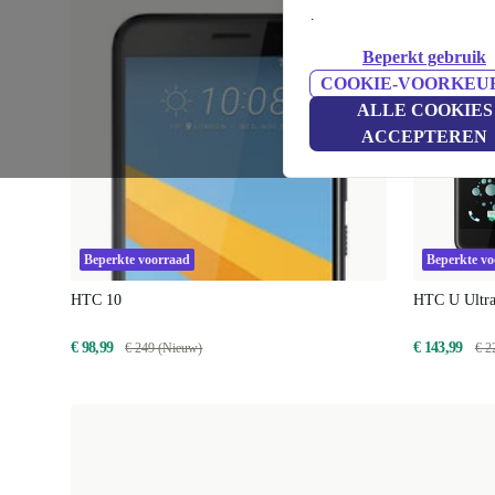
.
Beperkt gebruik
COOKIE-VOORKEU
ALLE COOKIES
ACCEPTEREN
Beperkte voorraad
Beperkte v
HTC 10
HTC U Ultr
€ 98,99
€ 143,99
€ 249 (Nieuw)
€ 2