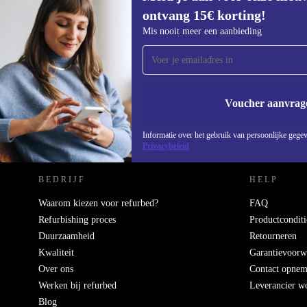
ontvang 15€ korting!
Meld je aan voor onze nieuwsbrief en
Mis nooit meer een aanbieding
ontvang €15 korting!
Mis nooit meer een aanbieding.
Voucher aanvrag
REFURBED NEDERLAND - RETHINK NEW.
Informatie over het gebruik van persoonlijke gegev
Privacybeleid
BEDRIJF
HELP
Waarom kiezen voor refurbed?
FAQ
Refurbishing proces
Productconditi
Duurzaamheid
Retourneren
Kwaliteit
Garantievoorw
Over ons
Contact opne
Werken bij refurbed
Leverancier w
Blog