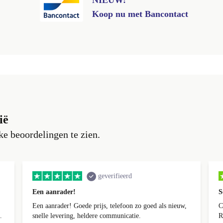
NIEUW:
Koop nu met Bancontact
ië
e beoordelingen te zien.
geverifieerd
Een aanrader!
S
Een aanrader! Goede prijs, telefoon zo goed als nieuw,
C
k
snelle levering, heldere communicatie.
R