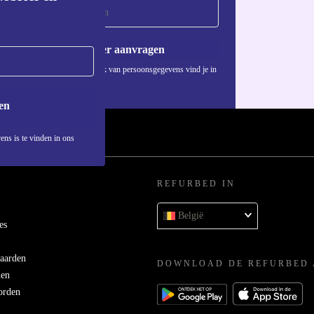
Voucher aanvragen
Informatie over het gebruik van persoonsgegevens vind je in
ons
privacybeleid
.
en
ens is te vinden in ons
REFURBED IN
België
es
aarden
DOWNLOAD DE REFURBED 
men
orden