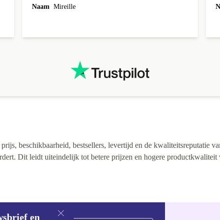
n
Naam
Mireille
N
t
.
t
ijs, beschikbaarheid, bestsellers, levertijd en de kwaliteitsreputatie va
rt. Dit leidt uiteindelijk tot betere prijzen en hogere productkwaliteit
wsbrief en