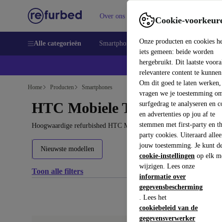
Over ons
Verkopen
Support
Cookie-voorkeur
Onze producten en cookies h
Alle categorieën
Smartphones
Laptops
Tablets
Sm
iets gemeen: beide worden
hergebruikt. Dit laatste voor
relevantere content te kunnen
Om dit goed te laten werken,
Home
Producten
Smartphones
vragen we je toestemming om
HTC Mobiele Telefoons:
surfgedrag te analyseren en c
en advertenties op jou af te
stemmen met first-party en th
Hoogwaardige refurbished HTC Mobiele Telefoons voor een geweld
party cookies. Uiteraard alle
jouw toestemming. Je kunt d
Nieuwste modellen
cookie-instellingen
op elk m
wijzigen. Lees onze
Toon alle filters
informatie over
gegevensbescherming
. Lees het
cookiebeleid van de
gegevensverwerker