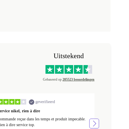
Uitstekend
Gebaseerd op
205523 beoordelingen
geverifieerd
ervice nikel, rien à dire
Mooi product 
ommande reçue dans les temps et produit impecable.
Mooi product en
ien à dire service top.
Naam
Wilhel