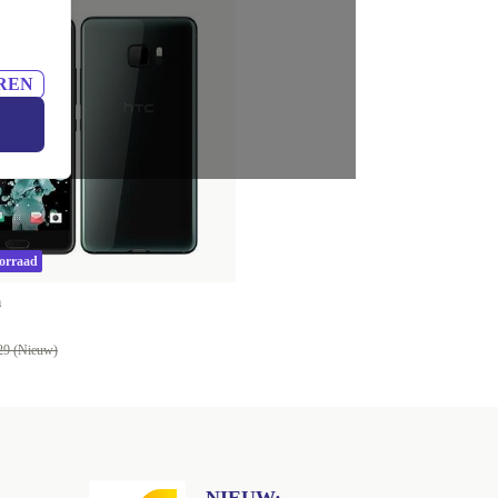
REN
oorraad
a
29 (Nieuw)