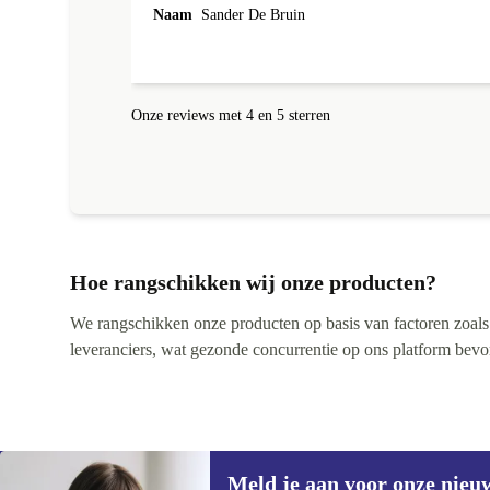
echt. Batterij helemaal in orde en de behuizing had ee
Naam
Sander De Bruin
klein krasje maarja daar bespaar ik wel ruim 300euro
op met een nieuw exemplaar en wie zie dat nou, ik nie
hoor. En met de AirPods Pro 2 ook helemaal happy.
Werken perfect en je zou ze bijna niet kunnen
Onze reviews met 4 en 5 sterren
onderscheiden van een gloednieuwe uit de verpakking
Ik kom graag terug bij jullie voor andere gadgets eerst
maar weer even sparen. Ik raad het iedereen aan.
Nogmaals top geregeld bij refurbed. Vriendelijke groe
Sander
Hoe rangschikken wij onze producten?
We rangschikken onze producten op basis van factoren zoals pr
leveranciers, wat gezonde concurrentie op ons platform bevorde
Meld je aan voor onze nieu