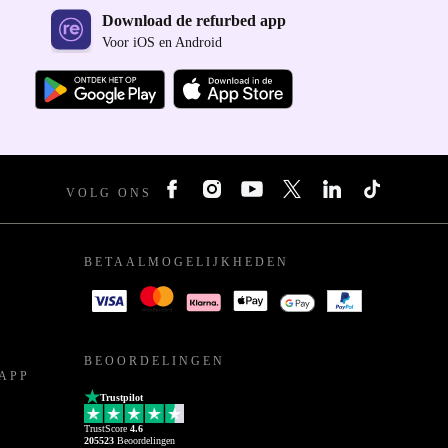
Download de refurbed app
Voor iOS en Android
VOLG ONS
BETAALMOGELIJKHEDEN
BEOORDELINGEN
APP
Trustpilot
TrustScore
4.6
205523
Beoordelingen