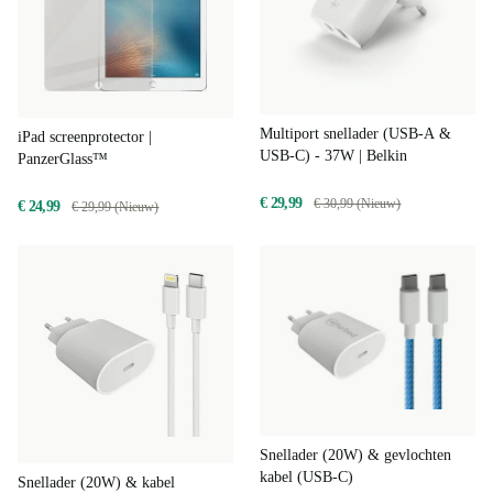
Multiport snellader (USB-A &
iPad screenprotector |
USB-C) - 37W | Belkin
PanzerGlass™
€ 29,99
€ 30,99 (Nieuw)
€ 24,99
€ 29,99 (Nieuw)
Snellader (20W) & gevlochten
kabel (USB-C)
Snellader (20W) & kabel