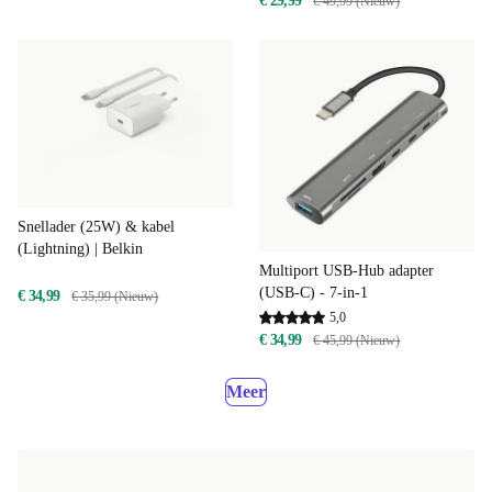
€ 29,99
€ 49,99 (Nieuw)
Snellader (25W) & kabel
(Lightning) | Belkin
Multiport USB-Hub adapter
(USB-C) - 7-in-1
€ 34,99
€ 35,99 (Nieuw)
5,0
€ 34,99
€ 45,99 (Nieuw)
Meer