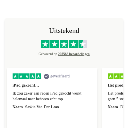
Uitstekend
Gebaseerd op
205568 beoordelingen
geverifieerd
iPad gekocht…
Het product
Ik zou zeker aan raden iPad gekocht werkt
Het product 
helemaal naar behoren echt top
geen 5 sterren geef is de onduidelijke
communicati
Naam
Saskia Van Der Laan
Naam
Dhr. 