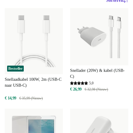
Sorteren
Bestseller
Snellader (20W) & kabel (USB-
C)
Snellaadkabel 100W, 2m (USB-C
5,0
naar USB-C)
€ 26,99
€ 32,98 (Nieuw)
€ 14,99
€ 35,99 (Nieuw)