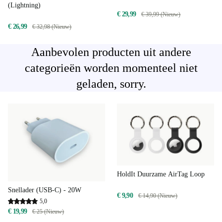
(Lightning)
€ 29,99
€ 39,99 (Nieuw)
€ 26,99
€ 32,98 (Nieuw)
Aanbevolen producten uit andere
categorieën worden momenteel niet
geladen, sorry.
HoldIt Duurzame AirTag Loop
Snellader (USB-C) - 20W
€ 9,90
€ 14,90 (Nieuw)
5,0
€ 19,99
€ 25 (Nieuw)