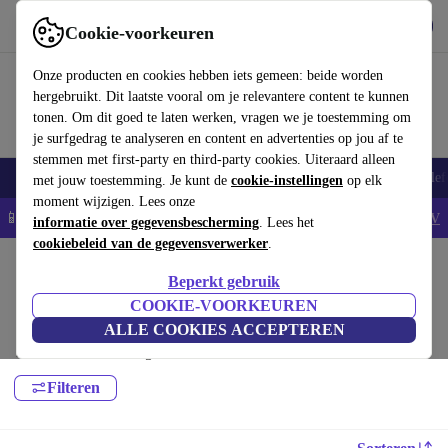
Download de app
Downloaden
Cookie-voorkeuren
Gebruik refurbed snel en eenvoudig
Onze producten en cookies hebben iets gemeen: beide worden
hergebruikt. Dit laatste vooral om je relevantere content te kunnen
tonen. Om dit goed te laten werken, vragen we je toestemming om
je surfgedrag te analyseren en content en advertenties op jou af te
stemmen met first-party en third-party cookies. Uiteraard alleen
Smartphones
Laptops
Tablets
Smartwatches
Accessoires
Koptelef
met jouw toestemming. Je kunt de
cookie-instellingen
op elk
moment wijzigen. Lees onze
📱5% EXTRA korting op alle iPhones – Code: IPHONEDEAL -
AV
informatie over gegevensbescherming
. Lees het
cookiebeleid van de gegevensverwerker
.
Home
Producten
Toebehoor
Beperkt gebruik
Tabletaccessoires:
COOKIE-VOORKEUREN
ALLE COOKIES ACCEPTEREN
Hoogwaardige en betaalbare Tabletaccessoires voor jouw apparaat met
minimaal 12 maanden garantie.
Filteren