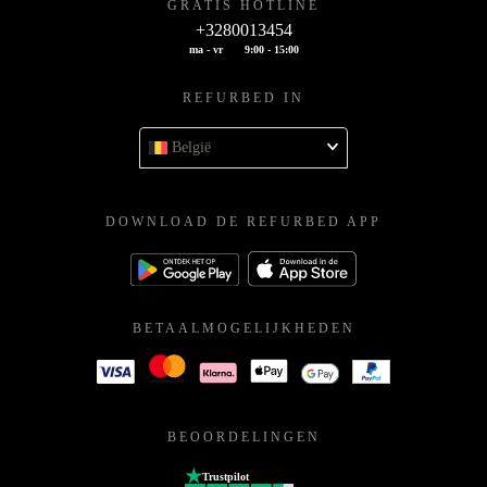
GRATIS HOTLINE
+3280013454
ma - vr
9:00 - 15:00
REFURBED IN
België
DOWNLOAD DE REFURBED APP
BETAALMOGELIJKHEDEN
BEOORDELINGEN
Trustpilot