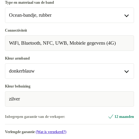
Heel goed
Type en materiaal van de band
Ocean-bandje, rubber
Uitstekend
+€ 47,79
Premium
Alpine-bandje, Polyester
+€ 52,98
+€ 58,81
Connectiviteit
WiFi, Bluetooth, NFC, UWB, Mobiele gegevens (4G)
Ocean-bandje, rubber
Trail-bandje, Polyester
+€ 108,99
Kleur armband
donkerblauw
blauw
+€ 23,99
Kleur behuizing
zilver
donkerblauw
oranje
+€ 69,98
Inbegrepen garantie van de verkoper:
12 maanden
wit
+€ 37,98
Verlengde garantie
(Wat is verzekerd?)