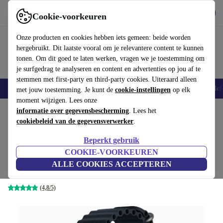
Download de app
Downloaden
Cookie-voorkeuren
Gebruik refurbed snel en eenvoudig
Onze producten en cookies hebben iets gemeen: beide worden
hergebruikt. Dit laatste vooral om je relevantere content te kunnen
tonen. Om dit goed te laten werken, vragen we je toestemming om
je surfgedrag te analyseren en content en advertenties op jou af te
stemmen met first-party en third-party cookies. Uiteraard alleen
Smartphones
Laptops
Tablets
Smartwatches
Accessoires
Koptelef
met jouw toestemming. Je kunt de
cookie-instellingen
op elk
moment wijzigen. Lees onze
Home
informatie over gegevensbescherming
Producten
Smartwatches
Apple Watches
. Lees het
cookiebeleid van de gegevensverwerker
.
Beste aanbieding
Beperkt gebruik
Apple Watch Ultra 2 (2023)
COOKIE-VOORKEUREN
€ 446
,01
GPS + Cellular | zilver | Oceaanbandje
ALLE COOKIES ACCEPTEREN
€ 899
Middernacht
(4,8/5)