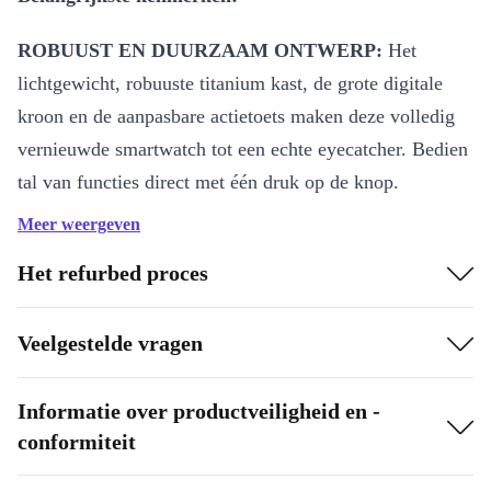
ROBUUST EN DUURZAAM ONTWERP:
Het
lichtgewicht, robuuste titanium kast, de grote digitale
kroon en de aanpasbare actietoets maken deze volledig
vernieuwde smartwatch tot een echte eyecatcher. Bedien
tal van functies direct met één druk op de knop.
Meer weergeven
HELDERDER DISPLAY:
De Apple Watch Ultra 2
(2023) biedt scherpe graphics en levendige kleuren met
Het refurbed proces
een helderheid van 3.000 nits. Dit zorgt voor een
uitstekend zicht, zelfs bij direct zonlicht. Daarnaast kun
Veelgestelde vragen
je in de trainingsmodus tot zeven gegevensvelden
tegelijk bekijken op het grote scherm.
Informatie over productveiligheid en -
conformiteit
GPS MET DUBBELE FREQUENTIEPRECISIE:
De
geavanceerde kompas-app biedt gedetailleerde