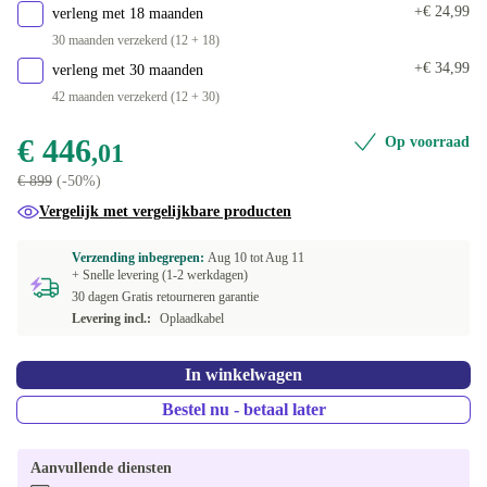
Beschikbaar in andere configuraties
+€ 24,99
verleng met 18 maanden
blauw/grijs
+€ 108,99
30 maanden verzekerd (12 + 18)
+€ 34,99
verleng met 30 maanden
blauw/paars
+€ 58,81
42 maanden verzekerd (12 + 30)
blauw/zwart
+€ 108,99
€ 446
Op voorraad
,01
€ 899
(-50%)
geel/beige
+€ 108,99
Vergelijk met vergelijkbare producten
groen
+€ 102,99
Verzending inbegrepen:
Aug 10 tot
Aug 11
+ Snelle levering (1-2 werkdagen)
groen/grijs
+€ 108,99
30 dagen Gratis retourneren garantie
Levering incl.:
Oplaadkabel
olijfgroen
+€ 58,81
In winkelwagen
oranje/beige
+€ 108,99
Bestel nu - betaal later
Aanvullende diensten