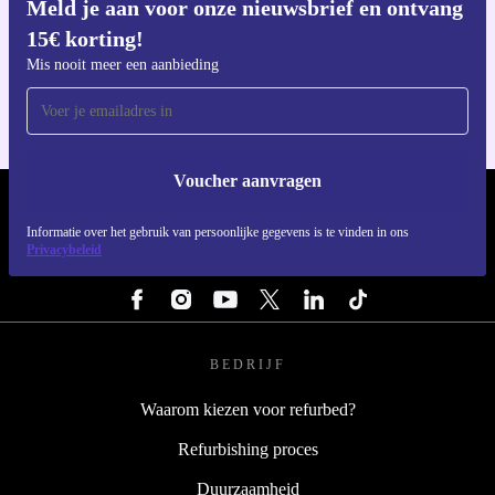
Meld je aan voor onze nieuwsbrief en ontvang
15€ korting!
Download de refurbed app
Voor iOS en Android
Mis nooit meer een aanbieding
Voucher aanvragen
REFURBED NEDERLAND - RETHINK NEW.
Informatie over het gebruik van persoonlijke gegevens is te vinden in ons
Privacybeleid
VOLG ONS
BEDRIJF
Waarom kiezen voor refurbed?
Refurbishing proces
Duurzaamheid