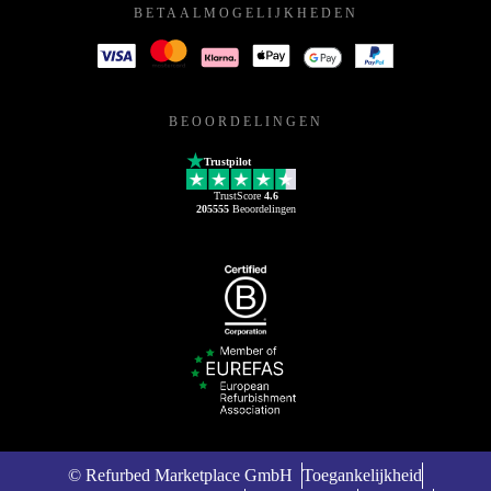
BETAALMOGELIJKHEDEN
BEOORDELINGEN
Trustpilot
TrustScore
4.6
205555
Beoordelingen
© Refurbed Marketplace GmbH
Toegankelijkheid