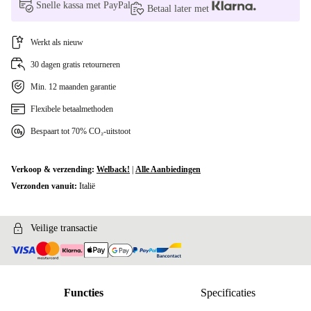
Snelle kassa met PayPal
Betaal later met
Werkt als nieuw
30 dagen gratis retourneren
Min. 12 maanden garantie
Flexibele betaalmethoden
Bespaart tot 70% CO₂-uitstoot
Verkoop & verzending:
Welback!
|
Alle Aanbiedingen
Verzonden vanuit:
Italië
Veilige transactie
Functies
Specificaties