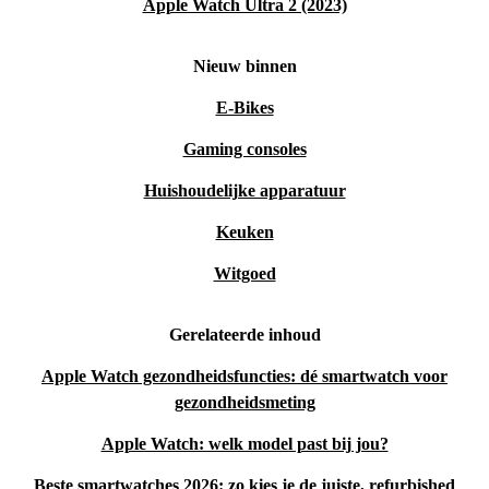
een smartwatch voor jou kan betekenen. Tijd om de
Apple Watch Ultra 2 (2023)
toekomst om je pols te dragen!
Nieuw binnen
E-Bikes
Gaming consoles
Huishoudelijke apparatuur
Keuken
Witgoed
Gerelateerde inhoud
Apple Watch gezondheidsfuncties: dé smartwatch voor
gezondheidsmeting
Apple Watch: welk model past bij jou?
Beste smartwatches 2026: zo kies je de juiste, refurbished