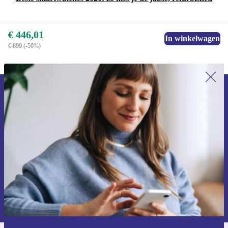
€ 446,01
In winkelwagen
€ 899
(-50%)
Meld je aan voor onze nieuwsbrief en
ontvang €15 korting!
Mis nooit meer een aanbieding.
Voucher aanvragen
Informatie over het gebruik van persoonsgegevens vind je in ons
privacybeleid
.