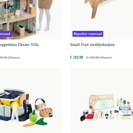
oorraad
Beperkte voorraad
poppenhuis Dream Villa
Small Foot modderkeuken
€ 119,90
99,99 (Nieuw)
€ 199,99 (Nieuw)