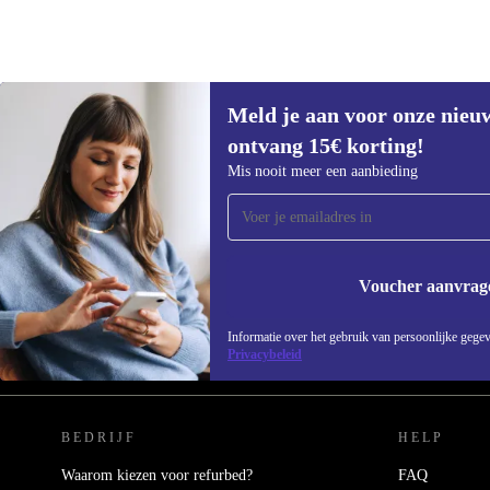
Meld je aan voor onze nieu
ontvang 15€ korting!
Mis nooit meer een aanbieding
Meld je aan voor onze nieuwsbrief en
ontvang €15 korting!
Mis nooit meer een aanbieding.
Voucher aanvrag
Informatie over het gebruik van persoonlijke gegev
Privacybeleid
REFURBED NEDERLAND - RETHINK NEW.
BEDRIJF
HELP
Waarom kiezen voor refurbed?
FAQ