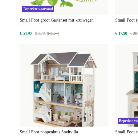
Beperkte voorraad
Small Foot groot Gartenset mit kruiwagen
Small Foot s
€ 54,90
€ 17,90
€ 69,11 (Nieuw)
€ 28
Beperkte v
Small Foot poppenhuis Stadtvilla
Small Foot s