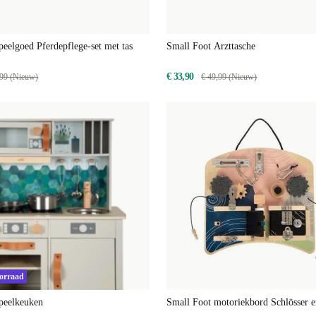
peelgoed Pferdepflege-set met tas
Small Foot Arzttasche
€ 33,90
,99 (Nieuw)
€ 49,99 (Nieuw)
oorraad
peelkeuken
Small Foot motoriekbord Schlösser e