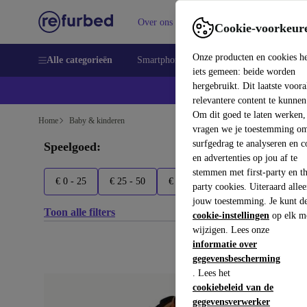
Over ons
Verkopen
Support
Cookie-voorkeur
Onze producten en cookies h
Alle categorieën
Smartphones
Laptops
Tablets
Sm
iets gemeen: beide worden
hergebruikt. Dit laatste voor
relevantere content te kunnen
Om dit goed te laten werken,
Home
Baby & kinderen
vragen we je toestemming om
surfgedrag te analyseren en c
Speelgoed:
en advertenties op jou af te
stemmen met first-party en th
€ 0 - 25
€ 25 - 50
€ 50+
Astrup
B. Toys
party cookies. Uiteraard alle
jouw toestemming. Je kunt d
Toon alle filters
cookie-instellingen
op elk m
wijzigen. Lees onze
informatie over
gegevensbescherming
. Lees het
cookiebeleid van de
gegevensverwerker