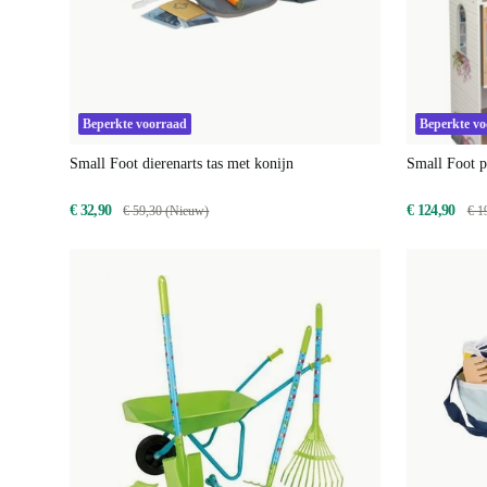
Beperkte voorraad
Beperkte v
Small Foot dierenarts tas met konijn
Small Foot 
€ 32,90
€ 124,90
€ 59,30 (Nieuw)
€ 1