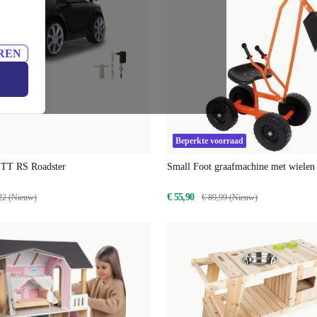
REN
Beperkte voorraad
 TT RS Roadster
Small Foot graafmachine met wielen
€ 55,90
22 (Nieuw)
€ 89,99 (Nieuw)