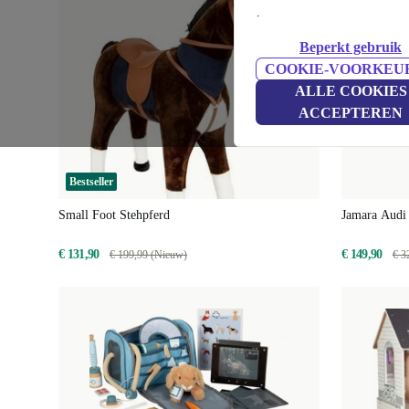
.
Beperkt gebruik
COOKIE-VOORKEU
ALLE COOKIES
ACCEPTEREN
Bestseller
Small Foot Stehpferd
Jamara Audi
€ 131,90
€ 149,90
€ 199,99 (Nieuw)
€ 3