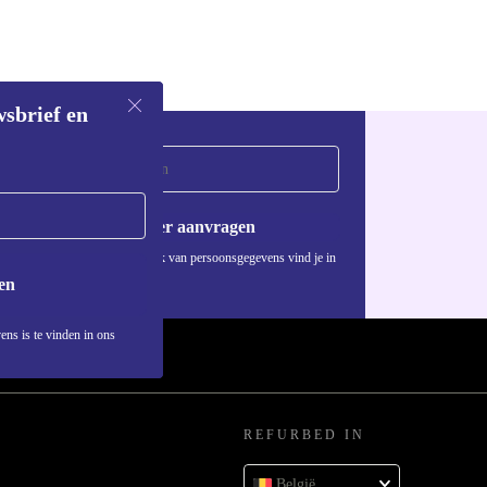
wsbrief en
Voucher aanvragen
Informatie over het gebruik van persoonsgegevens vind je in
ons
privacybeleid
.
en
ens is te vinden in ons
REFURBED IN
België