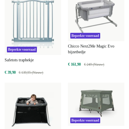
Beperkte voorraad
Chicco Next2Me Magic Evo
Beperkte voorraad
bijzetbedje
Safetots traphekje
€ 161,90
€ 249 (Nieuw)
€ 39,90
€ 139,95 (Nieuw)
Beperkte voorraad