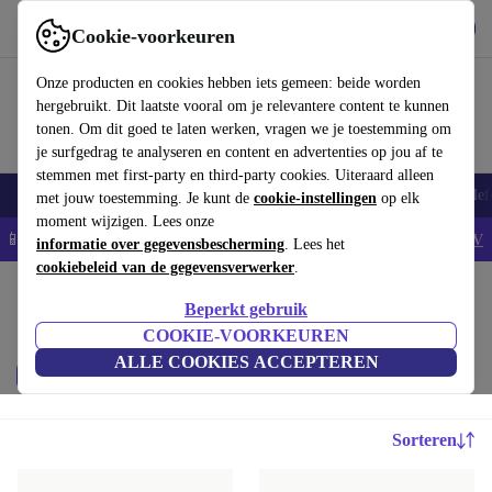
Download de app
Downloaden
Cookie-voorkeuren
Gebruik refurbed snel en eenvoudig
Onze producten en cookies hebben iets gemeen: beide worden
hergebruikt. Dit laatste vooral om je relevantere content te kunnen
tonen. Om dit goed te laten werken, vragen we je toestemming om
je surfgedrag te analyseren en content en advertenties op jou af te
stemmen met first-party en third-party cookies. Uiteraard alleen
Smartphones
Laptops
Tablets
Smartwatches
Accessoires
Koptelef
met jouw toestemming. Je kunt de
cookie-instellingen
op elk
moment wijzigen. Lees onze
📱5% EXTRA korting op alle iPhones – Code: IPHONEDEAL -
AV
informatie over gegevensbescherming
. Lees het
cookiebeleid van de gegevensverwerker
.
Home
Baby & kinderen
Beperkt gebruik
Kinderbedjes:
COOKIE-VOORKEUREN
ALLE COOKIES ACCEPTEREN
Prijs
Merk
Filteren
Sorteren