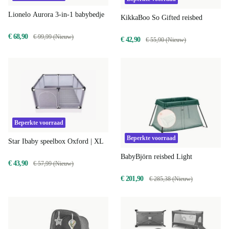
Lionelo Aurora 3-in-1 babybedje
KikkaBoo So Gifted reisbed
€ 68,90
€ 99,99 (Nieuw)
€ 42,90
€ 55,90 (Nieuw)
Beperkte voorraad
Beperkte voorraad
Star Ibaby speelbox Oxford | XL
BabyBjörn reisbed Light
€ 43,90
€ 57,99 (Nieuw)
€ 201,90
€ 285,38 (Nieuw)