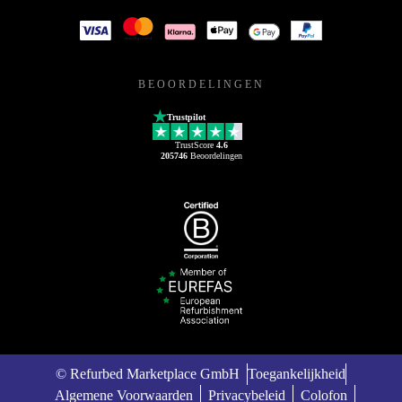
BEOORDELINGEN
Trustpilot
TrustScore
4.6
205746
Beoordelingen
© Refurbed Marketplace GmbH
Toegankelijkheid
Algemene Voorwaarden
Privacybeleid
Colofon