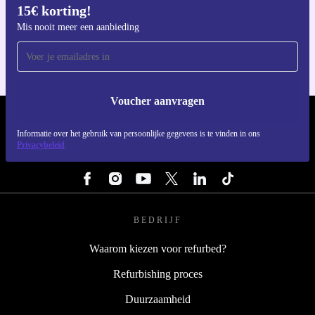
15€ korting!
Download de refurbed app
Voor iOS en Android
Mis nooit meer een aanbieding
Voucher aanvragen
REFURBED NEDERLAND - RETHINK NEW.
Informatie over het gebruik van persoonlijke gegevens is te vinden in ons
Privacybeleid
VOLG ONS
BEDRIJF
Waarom kiezen voor refurbed?
Refurbishing proces
Duurzaamheid