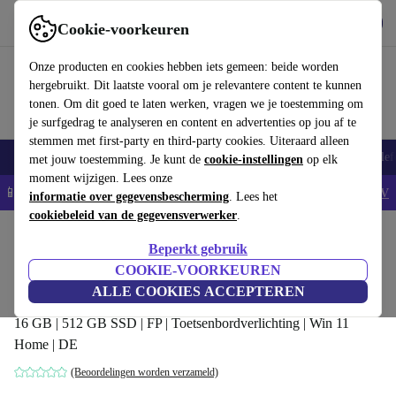
Download de app
Downloaden
Cookie-voorkeuren
Gebruik refurbed snel en eenvoudig
Onze producten en cookies hebben iets gemeen: beide worden
hergebruikt. Dit laatste vooral om je relevantere content te kunnen
tonen. Om dit goed te laten werken, vragen we je toestemming om
je surfgedrag te analyseren en content en advertenties op jou af te
stemmen met first-party en third-party cookies. Uiteraard alleen
Smartphones
Laptops
Tablets
Smartwatches
Accessoires
Koptelef
met jouw toestemming. Je kunt de
cookie-instellingen
op elk
moment wijzigen. Lees onze
📱5% EXTRA korting op alle iPhones – Code: IPHONEDEAL -
AV
informatie over gegevensbescherming
. Lees het
cookiebeleid van de gegevensverwerker
.
Home
Producten
Laptops
HP Laptops
Beperkt gebruik
HP Pavilion Gaming 15-ec2601nc | Ryzen
COOKIE-VOORKEUREN
5 5600H | 15.6"
ALLE COOKIES ACCEPTEREN
16 GB | 512 GB SSD | FP | Toetsenbordverlichting | Win 11
Home | DE
(Beoordelingen worden verzameld)