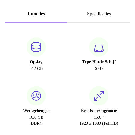
Functies
Specificaties
Opslag
Type Harde Schijf
512 GB
SSD
Werkgeheugen
Beeldschermgrootte
16.0 GB
15.6 "
DDR4
1920 x 1080 (FullHD)