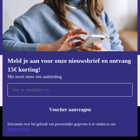
Voucher aanvragen
Informatie over het gebruik van persoonsgegevens vind je in ons
privacybeleid
.
Meld je aan voor onze nieuwsbrief en ontvang
15€ korting!
Download de refurbed app
Voor iOS en Android
Mis nooit meer een aanbieding
Voucher aanvragen
REFURBED NEDERLAND - RETHINK NEW.
Informatie over het gebruik van persoonlijke gegevens is te vinden in ons
Privacybeleid
VOLG ONS