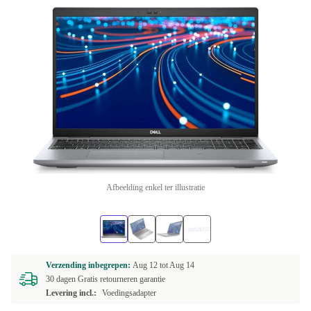
Afbeelding enkel ter illustratie
Verzending inbegrepen:
Aug 12 tot
Aug 14
30 dagen Gratis retourneren garantie
Levering incl.:
Voedingsadapter