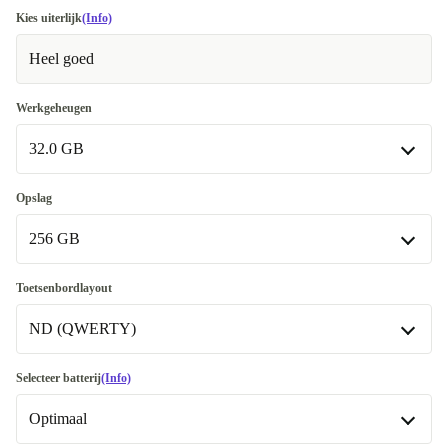
Kies uiterlijk
(Info)
Heel goed
Werkgeheugen
32.0 GB
32.0 GB
Opslag
Beschikbaar in andere configuraties
256 GB
8.0 GB
-€ 171,50
256 GB
Toetsenbordlayout
16.0 GB
-€ 185,50
ND (QWERTY)
512 GB
+€ 84
64.0 GB
+€ 264,51
1000 GB
ND (QWERTY)
+€ 131
Selecteer batterij
(Info)
Beschikbaar in andere configuraties
Optimaal
2000 GB
+€ 263,50