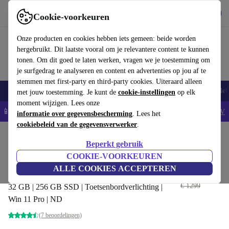
Download de app
Downloaden
Cookie-voorkeuren
Gebruik refurbed snel en eenvoudig
Onze producten en cookies hebben iets gemeen: beide worden
hergebruikt. Dit laatste vooral om je relevantere content te kunnen
tonen. Om dit goed te laten werken, vragen we je toestemming om
je surfgedrag te analyseren en content en advertenties op jou af te
stemmen met first-party en third-party cookies. Uiteraard alleen
Smartphones
Laptops
Tablets
Smartwatches
Accessoires
Koptelef
met jouw toestemming. Je kunt de
cookie-instellingen
op elk
moment wijzigen. Lees onze
📱5% EXTRA korting op alle iPhones – Code: IPHONEDEAL -
AV
informatie over gegevensbescherming
. Lees het
cookiebeleid van de gegevensverwerker
.
Home
Producten
Laptops
Dell Laptops
Beperkt gebruik
Dell Latitude 5520 | i5-1135G7 |
COOKIE-VOORKEUREN
15.6"
ALLE COOKIES ACCEPTEREN
€ 565
,49
€ 1299
32 GB | 256 GB SSD | Toetsenbordverlichting |
Win 11 Pro | ND
(7 beoordelingen)