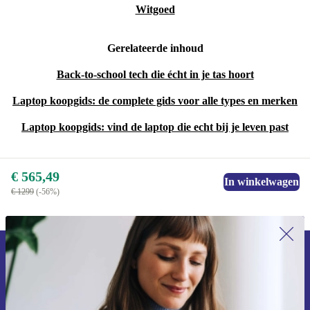
Witgoed
Gerelateerde inhoud
Back-to-school tech die écht in je tas hoort
Laptop koopgids: de complete gids voor alle types en merken
Laptop koopgids: vind de laptop die echt bij je leven past
€ 565,49
In winkelwagen
€ 1299
(-56%)
Meld je aan voor onze nieuwsbrief en
ontvang €15 korting!
Mis nooit meer een aanbieding.