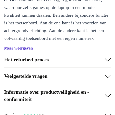
waardoor zelfs games op de laptop in een mooie
kwaliteit kunnen draaien. Een andere bijzondere functie
is het toetsenbord. Aan de ene kant is het voorzien van
achtergrondverlichting. Aan de andere kant is het een
volwaardig toetsenbord met een eigen numeriek
toetsenblok. Dit is handig bij het werken met de laptop.
Meer weergeven
Krachtige processor
Het refurbed proces
Groot werkgeheugen
Toetsenbord met numeriek toetsenblok
Veelgestelde vragen
Informatie over productveiligheid en -
conformiteit