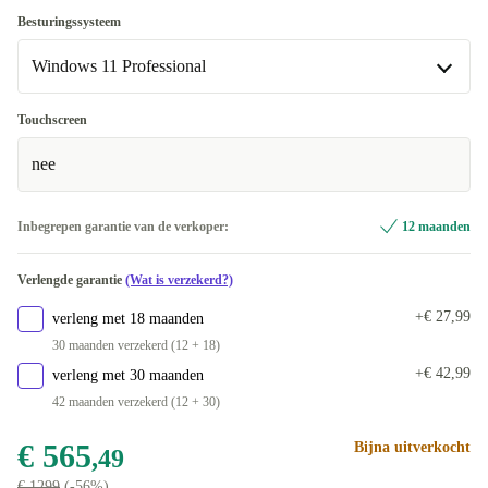
BE (AZERTY)
-€ 200,49
Optimaal
Besturingssysteem
FR (AZERTY)
-€ 200,49
Beschikbaar in andere configuraties
Windows 11 Professional
PT (QWERTY)
Nieuw
-€ 200,49
-€ 190,49
Windows 11 Professional
Touchscreen
US (QWERTY)
-€ 190,49
Beschikbaar in andere configuraties
nee
UK (QWERTY)
Windows 11 Home
-€ 185,50
-€ 65,49
Inbegrepen garantie van de verkoper:
12 maanden
FI (QWERTY)
-€ 171,50
Verlengde garantie
(Wat is verzekerd?)
SE (QWERTY)
-€ 141,50
+€ 27,99
verleng met 18 maanden
IT (QWERTY)
-€ 114,50
30 maanden verzekerd (12 + 18)
+€ 42,99
verleng met 30 maanden
CZ (QWERTZ)
-€ 81,49
42 maanden verzekerd (12 + 30)
DE (QWERTZ)
-€ 65,49
€ 565
Bijna uitverkocht
,49
€ 1299
(-56%)