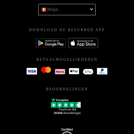
België
DOWNLOAD DE REFURBED APP
BETAALMOGELIJKHEDEN
BEOORDELINGEN
Trustpilot
TrustScore
4.6
205848
Beoordelingen