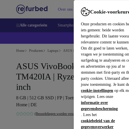
Over ons
Verkopen
Support
Cookie-voorkeur
Onze producten en cookies h
Alle categorieën
Smartphones
Laptops
Tablets
Sm
iets gemeen: beide worden
hergebruikt. Dit laatste voor
relevantere content te kunnen
Om dit goed te laten werken,
Home
Producten
Laptops
ASUS Laptops
vragen we je toestemming om
surfgedrag te analyseren en c
ASUS VivoBook Flip 14
en advertenties op jou af te
stemmen met first-party en th
TM420IA | Ryzen 5 4500U | 14-
party cookies. Uiteraard alle
inch
jouw toestemming. Je kunt d
cookie-instellingen
op elk m
wijzigen. Lees onze
8 GB | 512 GB SSD | FP | Toetsenbordverlichting | Win 11
informatie over
Home | DE
gegevensbescherming
(Beoordelingen worden verzameld)
. Lees het
cookiebeleid van de
gegevensverwerker