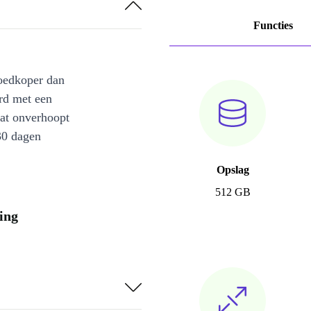
Functies
oedkoper dan
rd met een
at onverhoopt
30 dagen
Opslag
512 GB
ing