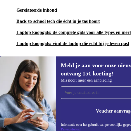
Gerelateerde inhoud
Back-to-school tech die écht in je tas hoort
Laptop koopgids: de complete gids voor alle types en mer
Laptop koopgids: vind de laptop die echt bij je leven past
Meld je aan voor onze nieu
ontvang 15€ korting!
Meld je aan voor onze nieuwsbrief en
Mis nooit meer een aanbieding
ontvang €15 korting!
Mis nooit meer een aanbieding.
Voucher aanvrag
REFURBED NEDERLAND - RETHINK NEW.
Informatie over het gebruik van persoonlijke gegev
Privacybeleid