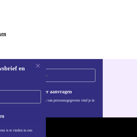
ken
wsbrief en
Voucher aanvragen
Informatie over het gebruik van persoonsgegevens vind je in
ons
privacybeleid
.
en
ens is te vinden in ons