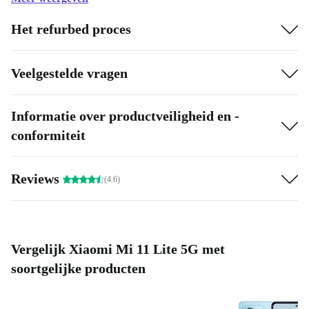
voor een vloeiende bediening van je 5G-compatible,
Het refurbed proces
high-end-toestel, met korte laadtijden en een lange
accuduur.
Veelgestelde vragen
licht en stevig
Informatie over productveiligheid en -
sterke performance
conformiteit
goede camerakwaliteit
Reviews
(4.6)
krachtige beeldweergave
stereogeluid van topkwaliteit
Vergelijk Xiaomi Mi 11 Lite 5G met
soortgelijke producten