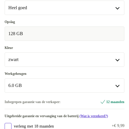
Heel goed
Heel goed
Opslag
128 GB
Uitstekend
+€ 17,99
Premium
+€ 33,99
Kleur
zwart
zwart
Werkgeheugen
Beschikbaar in andere configuraties
6.0 GB
groen
+€ 16,99
6.0 GB
Inbegrepen garantie van de verkoper:
12 maanden
Beschikbaar in andere configuraties
Uitgebreide garantie en vervanging van de batterij
(Wat is verzekerd?)
8.0 GB
+€ 16,99
+€ 9,99
verleng met 18 maanden