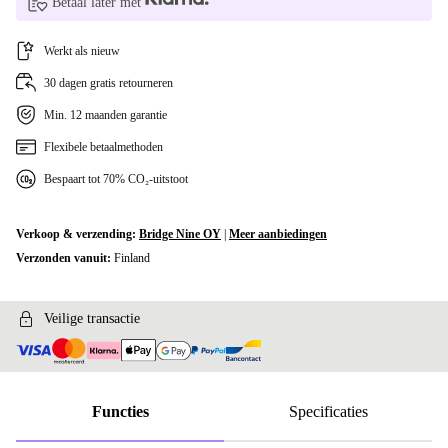
Betaal later met
Werkt als nieuw
30 dagen gratis retourneren
Min. 12 maanden garantie
Flexibele betaalmethoden
Bespaart tot 70% CO₂-uitstoot
Verkoop & verzending:
Bridge Nine OY
|
Meer aanbiedingen
Verzonden vanuit:
Finland
Veilige transactie
Functies
Specificaties