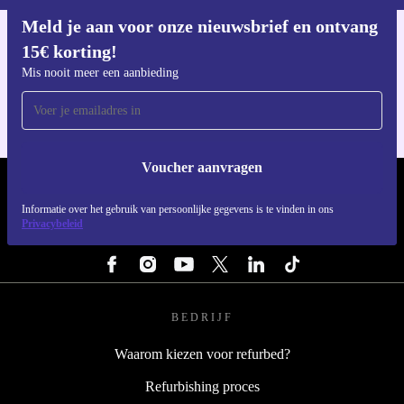
Meld je aan voor onze nieuwsbrief en ontvang
15€ korting!
Download de refurbed app
Voor iOS en Android
Mis nooit meer een aanbieding
Voucher aanvragen
REFURBED NEDERLAND - RETHINK NEW.
Informatie over het gebruik van persoonlijke gegevens is te vinden in ons
Privacybeleid
VOLG ONS
BEDRIJF
Waarom kiezen voor refurbed?
Refurbishing proces