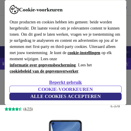
Download de app
Downloaden
Cookie-voorkeuren
Gebruik refurbed snel en eenvoudig
Onze producten en cookies hebben iets gemeen: beide worden
hergebruikt. Dit laatste vooral om je relevantere content te kunnen
tonen. Om dit goed te laten werken, vragen we je toestemming om
je surfgedrag te analyseren en content en advertenties op jou af te
stemmen met first-party en third-party cookies. Uiteraard alleen
Smartphones
Laptops
Tablets
Smartwatches
Accessoires
Koptelef
met jouw toestemming. Je kunt de
cookie-instellingen
op elk
moment wijzigen. Lees onze
📱5% EXTRA korting op alle iPhones – Code: IPHONEDEAL -
AV
informatie over gegevensbescherming
. Lees het
cookiebeleid van de gegevensverwerker
.
Home
Producten
Smartphones
Xiaomi Mobiele Telefoons
Beperkt gebruik
Xiaomi Mi 11 Lite 5G
COOKIE-VOORKEUREN
ALLE COOKIES ACCEPTEREN
€ 130
6 GB | 128 GB | Truffle Black
€ 379
(4,7/5)