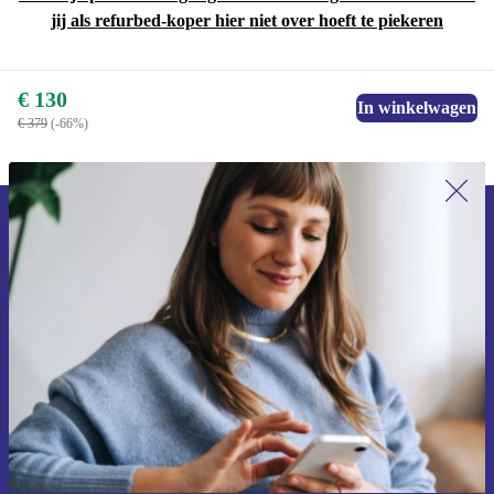
jij als refurbed-koper hier niet over hoeft te piekeren
€ 130
In winkelwagen
€ 379
(-66%)
Meld je aan voor onze nieuwsbrief en
ontvang €15 korting!
Mis nooit meer een aanbieding.
Voucher aanvragen
Informatie over het gebruik van persoonsgegevens vind je in ons
privacybeleid
.