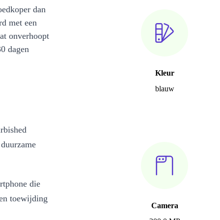
oedkoper dan
rd met een
at onverhoopt
30 dagen
Kleur
blauw
urbished
n duurzame
rtphone die
een toewijding
Camera