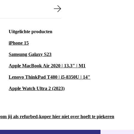
iaomi 12T Pro.
otografische
en.
Uitgelichte producten
s streamen.
iPhone 15
Samsung Galaxy S23
Apple MacBook Air 2020 | 13.3" | M1
 12T Pro ervaar
Lenovo ThinkPad T480 | i5-8350U | 14"
n
Apple Watch Ultra 2 (2023)
erminderen en een
dloos
ervaring
m jij als refurbed-koper hier niet over hoeft te piekeren
vast met het