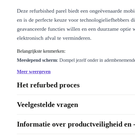
Deze refurbished parel biedt een ongeëvenaarde mobi
en is de perfecte keuze voor technologieliefhebbers d
geavanceerde functies willen en een duurzame optie 
elektronisch afval te verminderen.
Belangrijkste kenmerken:
Meeslepend scherm
: Dompel jezelf onder in adembenemende
ervaringen met het 6,67-inch AMOLED-scherm van de Xiaom
Meer weergeven
Geniet van levendige kleuren, scherpe details en een ultrasoep
Het refurbed proces
verversingssnelheid van 120 Hz die je content tot leven brengt
Krachtige prestaties
: Uitgerust met een Snapdragon-processo
RAM-geheugen levert de Xiaomi 12T Pro razendsnelle prestat
Veelgestelde vragen
multitasken. Ga de uitdaging aan met veeleisende taken, speel
intensieve games en navigeer moeiteloos door apps.
Informatie over productveiligheid en 
Geavanceerd camerasysteem
: Leg elk moment vast met uitz