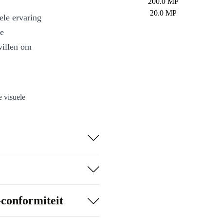
200.0 MP
20.0 MP
ele ervaring
ie
willen om
 visuele
i 12T Pro.
ele
.
r en ruim
ies en naadloos
 grafisch
-conformiteit
onderlijke