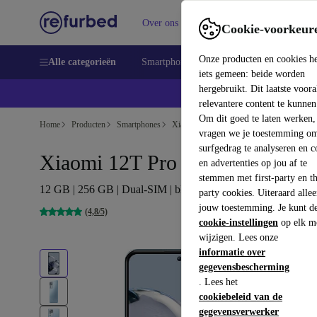
Over ons
Verkopen
Support
Cookie-voorkeur
Onze producten en cookies h
Alle categorieën
Smartphones
Laptops
Tablets
Sm
iets gemeen: beide worden
hergebruikt. Dit laatste voor
relevantere content te kunnen
Om dit goed te laten werken,
Home
Producten
Smartphones
Xiaomi Mobiele Telefoons
vragen we je toestemming om
surfgedrag te analyseren en c
Xiaomi 12T Pro
en advertenties op jou af te
stemmen met first-party en th
12 GB | 256 GB | Dual-SIM | blauw
party cookies. Uiteraard alle
jouw toestemming. Je kunt d
(4,8/5)
cookie-instellingen
op elk m
wijzigen. Lees onze
informatie over
gegevensbescherming
. Lees het
cookiebeleid van de
gegevensverwerker