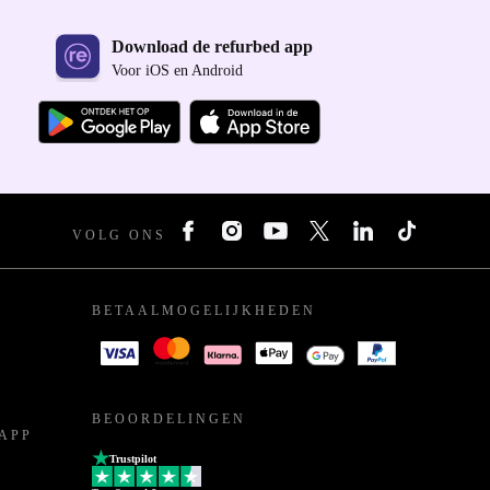
Download de refurbed app
Voor iOS en Android
VOLG ONS
BETAALMOGELIJKHEDEN
BEOORDELINGEN
APP
Trustpilot