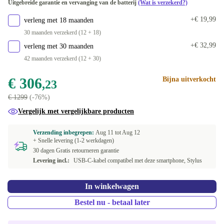
Uitgebreide garantie en vervanging van de batterij
(Wat is verzekerd?)
WiFi 802.11a/b/g/n/ac/ax, Bluetooth 5.0, NFC, ANT, 5G
+€ 155,77
+€ 19,99
verleng met 18 maanden
30 maanden verzekerd (12 + 18)
+€ 32,99
verleng met 30 maanden
42 maanden verzekerd (12 + 30)
€ 306
Bijna uitverkocht
,23
€ 1299
(-76%)
Vergelijk met vergelijkbare producten
Verzending inbegrepen:
Aug 11 tot
Aug 12
+ Snelle levering (1-2 werkdagen)
30 dagen Gratis retourneren garantie
Levering incl.:
USB-C-kabel compatibel met deze smartphone, Stylus
In winkelwagen
Bestel nu - betaal later