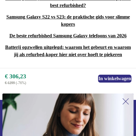
best refurbished?
Samsung Galaxy S22 vs S23: de praktische gids voor slimme
kopers
De beste refurbished Samsung Galaxy telefoons van 2026
Batterij opzwellen uitgelegd: waarom het gebeurt en waarom
jij als refurbed-koper hier niet over hoeft te piekeren
€ 306,23
In winkelwagen
€ 1299
(-76%)
Meld je aan voor onze nieuwsbrief en
ontvang €15 korting!
Mis nooit meer een aanbieding.