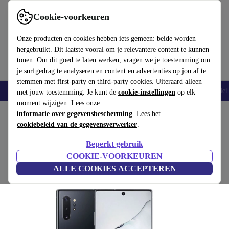
Download de app
Downloaden
Cookie-voorkeuren
Gebruik refurbed snel en eenvoudig
Onze producten en cookies hebben iets gemeen: beide worden
hergebruikt. Dit laatste vooral om je relevantere content te kunnen
tonen. Om dit goed te laten werken, vragen we je toestemming om
je surfgedrag te analyseren en content en advertenties op jou af te
stemmen met first-party en third-party cookies. Uiteraard alleen
Smartphones
Laptops
Tablets
Smartwatches
Accessoires
Koptelef
met jouw toestemming. Je kunt de
cookie-instellingen
op elk
moment wijzigen. Lees onze
Home
informatie over gegevensbescherming
Producten
Smartphones
Samsung Galaxy Mobiele Telefoons
. Lees het
cookiebeleid van de gegevensverwerker
.
Samsung Galaxy Note 10+
Beperkt gebruik
€ 306
,23
512 GB | Dual-SIM | aura black
COOKIE-VOORKEUREN
€ 1299
ALLE COOKIES ACCEPTEREN
(4,8/5)