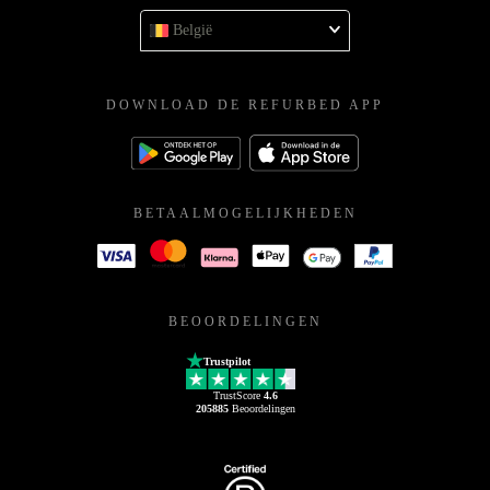
België
DOWNLOAD DE REFURBED APP
BETAALMOGELIJKHEDEN
BEOORDELINGEN
Trustpilot
TrustScore
4.6
205885
Beoordelingen