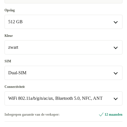
Opslag
512 GB
512 GB
Kleur
Beschikbaar in andere configuraties
zwart
256 GB
+€ 155,77
zwart
SIM
Beschikbaar in andere configuraties
Dual-SIM
wit/blauw
+€ 148,77
Dual-SIM
Connectiviteit
Beschikbaar in andere configuraties
WiFi 802.11a/b/g/n/ac/ax, Bluetooth 5.0, NFC, ANT
Single-SIM
+€ 155,77
WiFi 802.11a/b/g/n/ac/ax, Bluetooth 5.0, NFC, ANT
Inbegrepen garantie van de verkoper:
12 maanden
Beschikbaar in andere configuraties