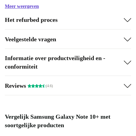
smartphone razendsnel op, met maximaal 45 watt, maar
Meer weergeven
je kunt ook draadloos opladen of andere apparaten
Het refurbed proces
opladen via de Note 10+.
Veelgestelde vragen
Informatie over productveiligheid en -
conformiteit
Reviews
(4.6)
Vergelijk Samsung Galaxy Note 10+ met
soortgelijke producten