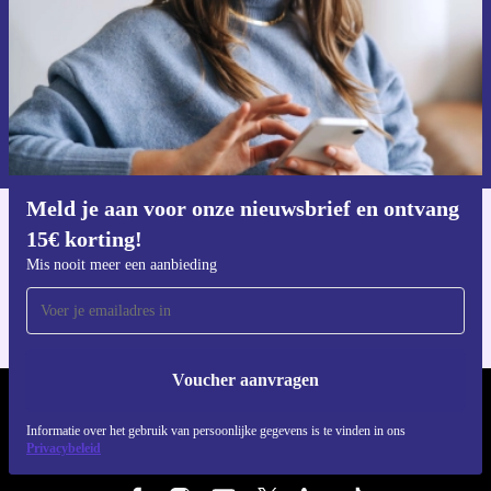
Voucher aanvragen
Informatie over het gebruik van persoonsgegevens vind je in ons
privacybeleid
.
Meld je aan voor onze nieuwsbrief en ontvang
15€ korting!
Download de refurbed app
Voor iOS en Android
Mis nooit meer een aanbieding
Voucher aanvragen
REFURBED NEDERLAND - RETHINK NEW.
Informatie over het gebruik van persoonlijke gegevens is te vinden in ons
Privacybeleid
VOLG ONS