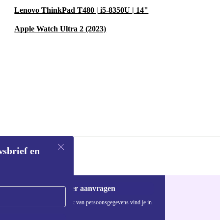
Lenovo ThinkPad T480 | i5-8350U | 14"
Apple Watch Ultra 2 (2023)
wsbrief en
Voucher aanvragen
Informatie over het gebruik van persoonsgegevens vind je in
ons
privacybeleid
.