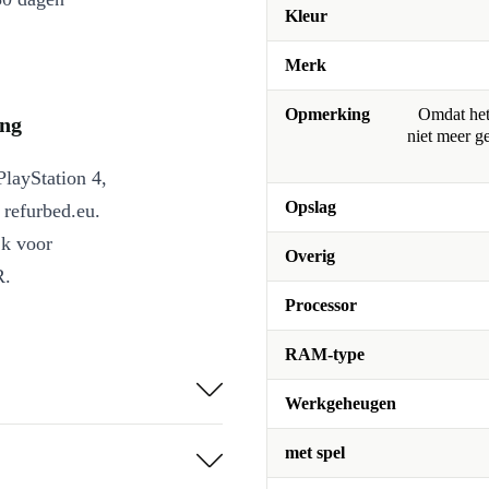
Kleur
Merk
Opmerking
Omdat het 
ing
niet meer g
layStation 4,
Opslag
 refurbed.eu.
jk voor
Overig
R.
Processor
RAM-type
Werkgeheugen
met spel