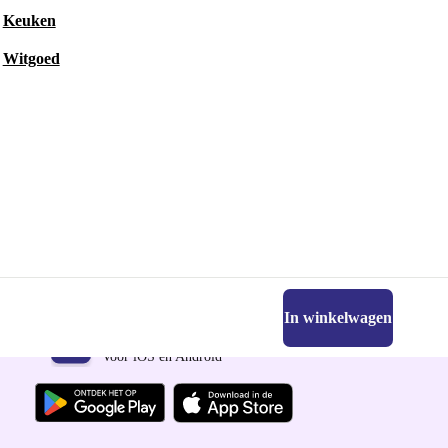
Keuken
Witgoed
In winkelwagen
Download de refurbed app
Voor iOS en Android