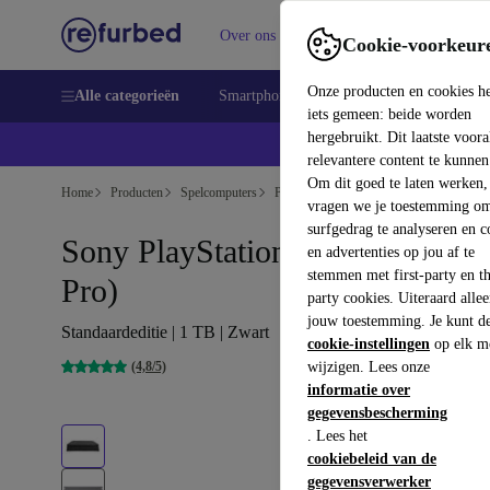
Over ons
Verkopen
Support
Cookie-voorkeur
Onze producten en cookies h
Alle categorieën
Smartphones
Laptops
Tablets
Sm
iets gemeen: beide worden
hergebruikt. Dit laatste voor
relevantere content te kunnen
Om dit goed te laten werken,
Home
Producten
Spelcomputers
PlayStation
vragen we je toestemming om
surfgedrag te analyseren en c
Sony PlayStation 4 Pro (PS4
en advertenties op jou af te
stemmen met first-party en th
Pro)
party cookies. Uiteraard alle
jouw toestemming. Je kunt d
Standaardeditie | 1 TB | Zwart
cookie-instellingen
op elk m
(4,8/5)
wijzigen. Lees onze
informatie over
gegevensbescherming
. Lees het
cookiebeleid van de
gegevensverwerker