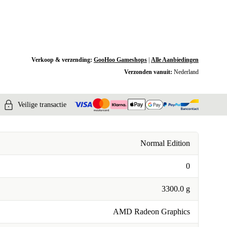
Verkoop & verzending:
GooHoo Gameshops
|
Alle Aanbiedingen
Verzonden vanuit:
Nederland
Veilige transactie
Normal Edition
0
3300.0 g
AMD Radeon Graphics