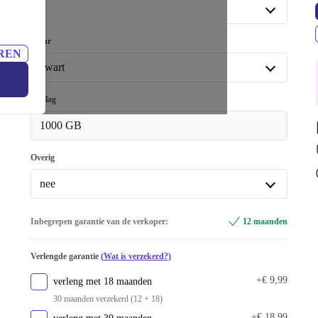
+€ 12,62
0
0
Kleur
REN
Beschikbaar in andere configuraties
zwart
1
+€ 25,11
zwart
Opslag
2
+€ 42,60
wit
+€ 39,59
1000 GB
Overig
nee
nee
Inbegrepen garantie van de verkoper:
12 maanden
Beschikbaar in andere configuraties
Verlengde garantie
(Wat is verzekerd?)
Controller wit
+€ 61,50
+€ 9,99
verleng met 18 maanden
Controller zwart
+€ 25,11
30 maanden verzekerd (12 + 18)
+€ 18,99