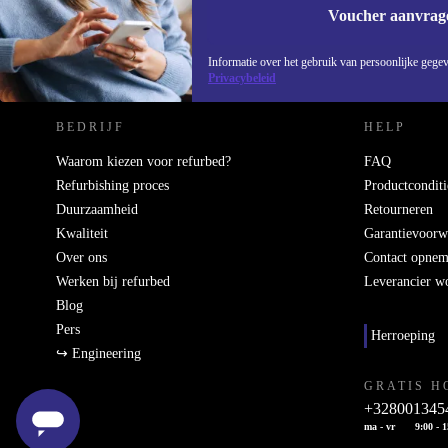
Voucher aanvrag
REFURBED NEDERLAND - RETHINK NEW.
Informatie over het gebruik van persoonlijke gegev
Privacybeleid
BEDRIJF
HELP
Waarom kiezen voor refurbed?
FAQ
Refurbishing proces
Productconditi
Duurzaamheid
Retourneren
Kwaliteit
Garantievoorw
Over ons
Contact opne
Werken bij refurbed
Leverancier w
Blog
Pers
Herroeping
↪ Engineering
GRATIS H
+328001345
ma - vr
9:00 - 