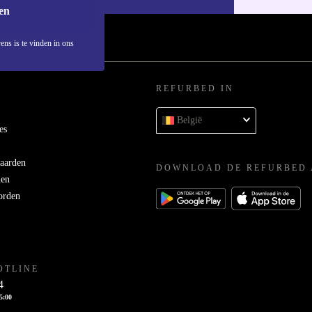
en
ens is te vinden in ons
REFURBED IN
België
es
aarden
DOWNLOAD DE REFURBED 
men
orden
OTLINE
4
15:00