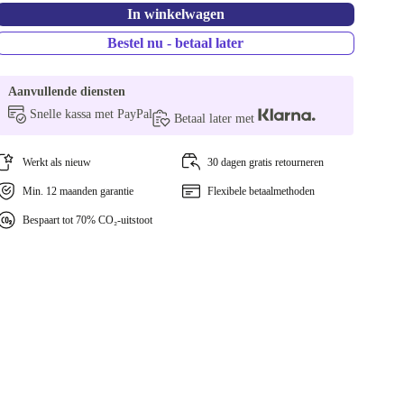
In winkelwagen
Bestel nu - betaal later
Aanvullende diensten
Snelle kassa met PayPal
Betaal later met
Werkt als nieuw
30 dagen gratis retourneren
Min. 12 maanden garantie
Flexibele betaalmethoden
Bespaart tot 70% CO₂-uitstoot