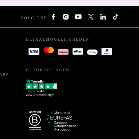
VOLG ONS
BETAALMOGELIJKHEDEN
BEOORDELINGEN
APP
Trustpilot
TrustScore
4.6
205719
Beoordelingen