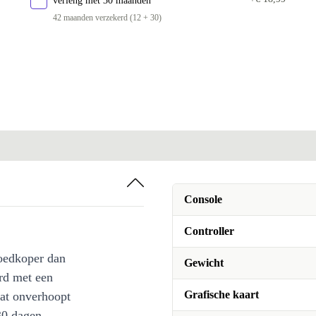
verleng met 30 maanden
42 maanden verzekerd (12 + 30)
Console
Controller
oedkoper dan
Gewicht
rd met een
Grafische kaart
at onverhoopt
30 dagen