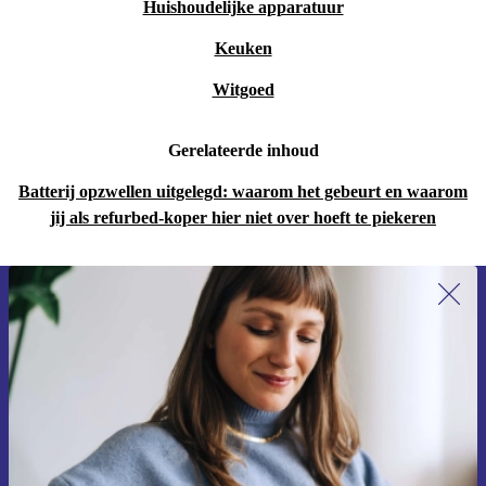
Huishoudelijke apparatuur
bestanden delen gaan snel en eenvoudig.
Keuken
Hoe zit het met duurzaamheid en zekerheid?
Witgoed
Elke refurbished smartphone van refurbed is
professioneel gecontroleerd en gereinigd. Je ontvangt
Gerelateerde inhoud
minimaal 12 maanden garantie en mag het toestel 30
Batterij opzwellen uitgelegd: waarom het gebeurt en waarom
dagen gratis retourneren. Zo kun je zorgeloos kiezen
jij als refurbed-koper hier niet over hoeft te piekeren
voor kwaliteit én het milieu.
Kies voor zekerheid én duurzaamheid
Meld je aan voor onze nieuwsbrief en
ontvang €15 korting!
Met de refurbished Oppo Reno 7 Lite 5G haal je een
Mis nooit meer een aanbieding.
betrouwbare, moderne smartphone in huis die niet alleen
jouw leven makkelijker maakt, maar ook bijdraagt aan
een groenere toekomst. Maak vandaag nog de bewuste
keuze voor een refurbished toestel uit de categorie Oppo