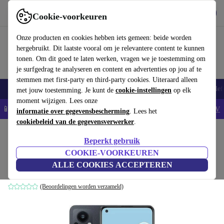
Download de app
Downloaden
Cookie-voorkeuren
Gebruik refurbed snel en eenvoudig
Onze producten en cookies hebben iets gemeen: beide worden
hergebruikt. Dit laatste vooral om je relevantere content te kunnen
tonen. Om dit goed te laten werken, vragen we je toestemming om
je surfgedrag te analyseren en content en advertenties op jou af te
stemmen met first-party en third-party cookies. Uiteraard alleen
Smartphones
Laptops
Tablets
Smartwatches
Accessoires
Koptelef
met jouw toestemming. Je kunt de
cookie-instellingen
op elk
moment wijzigen. Lees onze
📱5% EXTRA korting op alle iPhones – Code: IPHONEDEAL -
AV
informatie over gegevensbescherming
. Lees het
cookiebeleid van de gegevensverwerker
.
Home
Producten
Smartphones
Oppo Mobiele Telefoons
Beperkt gebruik
Oppo Reno 7 Lite 5G
COOKIE-VOORKEUREN
ALLE COOKIES ACCEPTEREN
8 GB | 128 GB | Dual-SIM | Cosmic Black
(Beoordelingen worden verzameld)