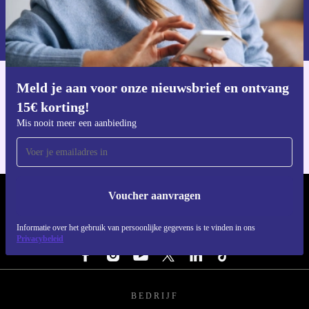
Voucher aanvragen
Mobiele Telefoons en ervaar het verschil!
Informatie over het gebruik van persoonsgegevens vind je in ons
privacybeleid
.
Meld je aan voor onze nieuwsbrief en ontvang
Download de refurbed app
15€ korting!
Voor iOS en Android
Mis nooit meer een aanbieding
Voucher aanvragen
REFURBED NEDERLAND - RETHINK NEW.
Informatie over het gebruik van persoonlijke gegevens is te vinden in ons
VOLG ONS
Privacybeleid
BEDRIJF