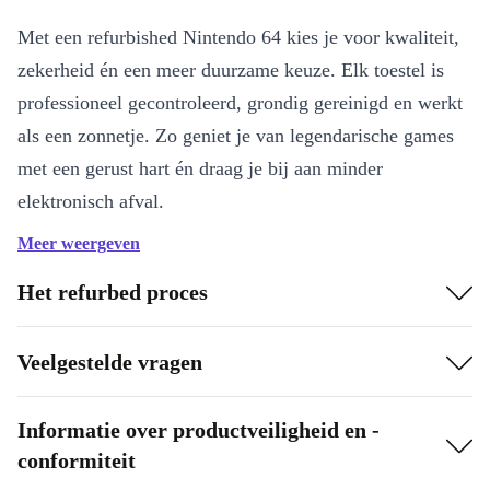
Met een refurbished Nintendo 64 kies je voor kwaliteit,
zekerheid én een meer duurzame keuze. Elk toestel is
professioneel gecontroleerd, grondig gereinigd en werkt
als een zonnetje. Zo geniet je van legendarische games
met een gerust hart én draag je bij aan minder
elektronisch afval.
Meer weergeven
Belangrijkste voordelen
Direct speelplezier
: Je ontvangt de console inclusief spel – start
Het refurbed proces
meteen met gamen.
Professioneel nagekeken
: Betrouwbare prestaties, zodat jij je
Veelgestelde vragen
alleen op gamen hoeft te focussen.
Authentieke ervaring
: Beleef de originele Nintendo 64-
Informatie over productveiligheid en -
klassiekers zoals ze bedoeld zijn.
conformiteit
Duurzame keuze
: Door refurbished te kiezen bespaar je