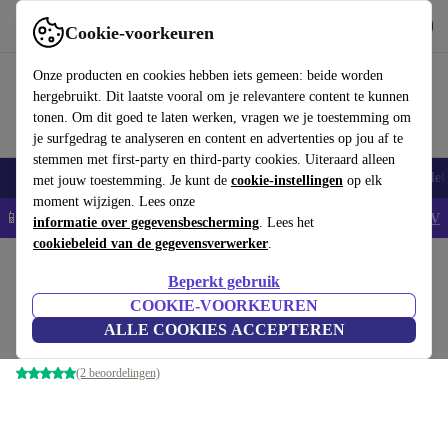
Download de app
Downloaden
Cookie-voorkeuren
Gebruik refurbed snel en eenvoudig
Onze producten en cookies hebben iets gemeen: beide worden
hergebruikt. Dit laatste vooral om je relevantere content te kunnen
tonen. Om dit goed te laten werken, vragen we je toestemming om
je surfgedrag te analyseren en content en advertenties op jou af te
stemmen met first-party en third-party cookies. Uiteraard alleen
Smartphones
Laptops
Tablets
Smartwatches
Accessoires
Koptelef
met jouw toestemming. Je kunt de
cookie-instellingen
op elk
moment wijzigen. Lees onze
📱5% EXTRA korting op alle iPhones – Code: IPHONEDEAL -
AV
informatie over gegevensbescherming
. Lees het
cookiebeleid van de gegevensverwerker
.
Home
Producten
Spelcomputers
Nintendo
Beperkt gebruik
Nintendo 64 | incl. spel
COOKIE-VOORKEUREN
ALLE COOKIES ACCEPTEREN
Zwart | Controller | Banjo-Kazooie (EU PAL-versie)
(2 beoordelingen)