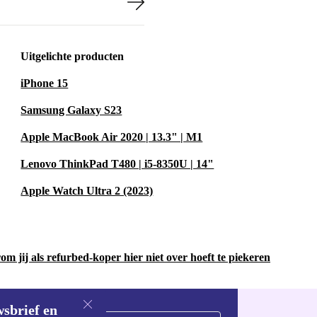
agruimte toe via
Uitgelichte producten
NFC blijf je
iPhone 15
Samsung Galaxy S23
t milieu. Een
Apple MacBook Air 2020 | 13.3" | M1
gecontroleerd,
Lenovo ThinkPad T480 | i5-8350U | 14"
e de
Apple Watch Ultra 2 (2023)
gische
m jij als refurbed-koper hier niet over hoeft te piekeren
kgeheugen
wsbrief en
mail.