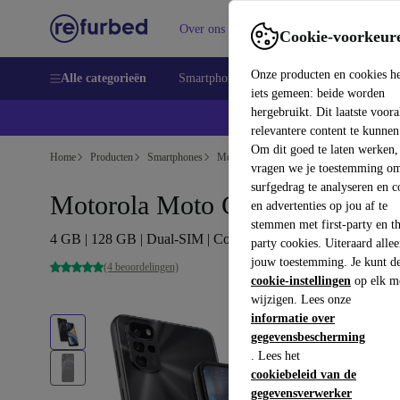
Over ons
Verkopen
Support
Cookie-voorkeur
Onze producten en cookies h
Alle categorieën
Smartphones
Laptops
Tablets
Sm
iets gemeen: beide worden
hergebruikt. Dit laatste voor
relevantere content te kunnen
Om dit goed te laten werken,
Home
Producten
Smartphones
Motorola Mobiele Telefoons
vragen we je toestemming om
surfgedrag te analyseren en c
Motorola Moto G22
en advertenties op jou af te
stemmen met first-party en th
4 GB | 128 GB | Dual-SIM | Cosmic Black
party cookies. Uiteraard alle
jouw toestemming. Je kunt d
(4 beoordelingen)
cookie-instellingen
op elk m
wijzigen. Lees onze
informatie over
gegevensbescherming
. Lees het
cookiebeleid van de
gegevensverwerker