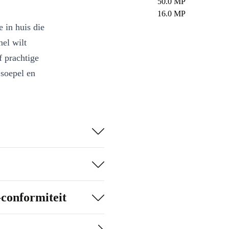
50.0 MP
16.0 MP
 in huis die
nel wilt
f prachtige
 soepel en
sor werk je
 camera en maak
van elke dag,
-conformiteit
solutie laat je
t bereikbaar