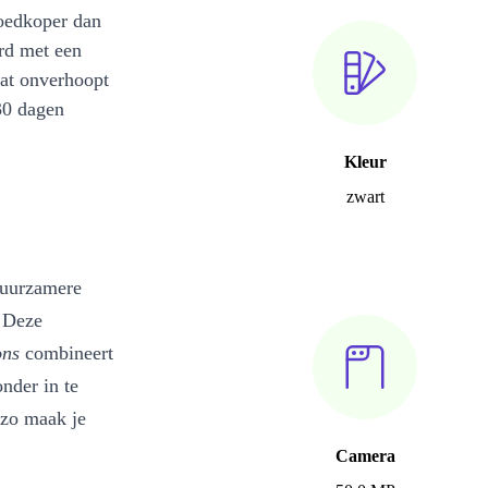
oedkoper dan
rd met een
at onverhoopt
30 dagen
Kleur
zwart
duurzamere
 Deze
ons
combineert
nder in te
 zo maak je
Camera