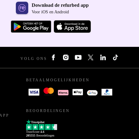
Download de refurbed app
Voor iOS en Android
VOLG ONS
BETAALMOGELIJKHEDEN
BEOORDELINGEN
APP
Trustpilot
TrustScore
4.6
205555
Beoordelingen