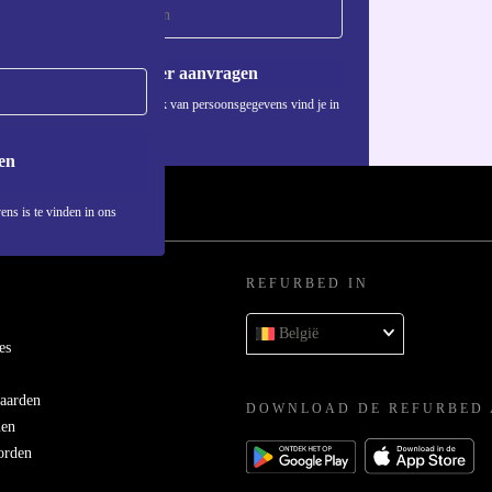
Voucher aanvragen
il, van
Informatie over het gebruik van persoonsgegevens vind je in
ons
privacybeleid
.
n.
en
ens is te vinden in ons
jduur, zelfs
REFURBED IN
België
furbed geef je
es
e bij aan
aarden
DOWNLOAD DE REFURBED 
men
orden