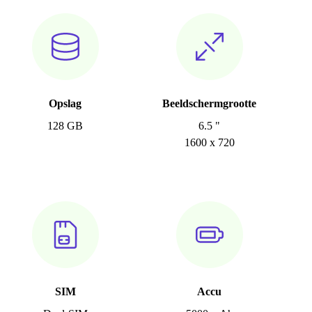
Opslag
Beeldschermgrootte
128 GB
6.5 "
1600 x 720
SIM
Accu