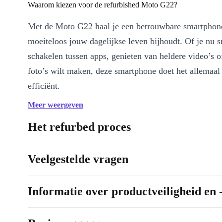
Waarom kiezen voor de refurbished Moto G22?
Met de Moto G22 haal je een betrouwbare smartphone
moeiteloos jouw dagelijkse leven bijhoudt. Of je nu s
schakelen tussen apps, genieten van heldere video’s o
foto’s wilt maken, deze smartphone doet het allemaal
efficiënt.
Meer weergeven
Belangrijkste voordelen op een rij:
Krachtige prestaties:
Dankzij de Mediatek Helio G37-proces
Het refurbed proces
soepel en snel, of je nu werkt, streamt of gamet.
Adembenemende foto’s:
Leg elk moment vast met de 50MP
Veelgestelde vragen
haarscherpe selfies met de 16MP frontcamera. Vang de magie 
waar je ook bent.
Informatie over productveiligheid en 
Groot en helder display:
Het 6,5 inch IPS-scherm met HD+ re
films, foto’s en apps tot leven komen.
Enorme batterij:
De 5000 mAh-accu zorgt dat je dag en nach