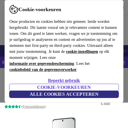
Download de app
Downloaden
Cookie-voorkeuren
Gebruik refurbed snel en eenvoudig
Onze producten en cookies hebben iets gemeen: beide worden
hergebruikt. Dit laatste vooral om je relevantere content te kunnen
tonen. Om dit goed te laten werken, vragen we je toestemming om
je surfgedrag te analyseren en content en advertenties op jou af te
stemmen met first-party en third-party cookies. Uiteraard alleen
Smartphones
Laptops
Tablets
Smartwatches
Accessoires
Koptelef
met jouw toestemming. Je kunt de
cookie-instellingen
op elk
moment wijzigen. Lees onze
📱5% EXTRA korting op alle iPhones – Code: IPHONEDEAL -
AV
informatie over gegevensbescherming
. Lees het
cookiebeleid van de gegevensverwerker
.
Home
Producten
Smartphones
Huawei Mobiele Telefoons
Beperkt gebruik
Huawei P60 Pro
COOKIE-VOORKEUREN
ALLE COOKIES ACCEPTEREN
€ 522
,58
256 GB | Dual-SIM | wit
€ 909
(6 beoordelingen)