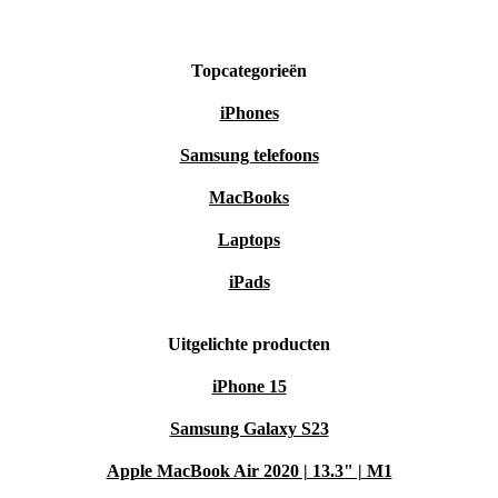
Maak het verschil voor jezelf én het milieu. Kies
Topcategorieën
vandaag nog voor de refurbished Huawei P60 Pro en
beleef technologie op een verantwoorde manier.
iPhones
Samsung telefoons
MacBooks
Laptops
iPads
Uitgelichte producten
iPhone 15
Samsung Galaxy S23
Apple MacBook Air 2020 | 13.3" | M1