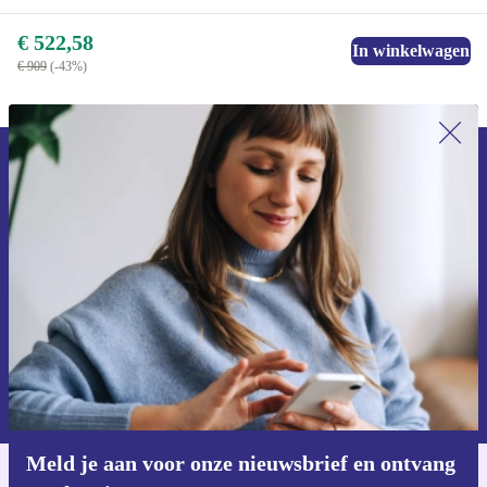
€ 522,58
In winkelwagen
€ 909
(-43%)
Meld je aan voor onze nieuwsbrief en
ontvang €15 korting!
Mis nooit meer een aanbieding.
Voucher aanvragen
Informatie over het gebruik van persoonsgegevens vind je in ons
privacybeleid
.
Meld je aan voor onze nieuwsbrief en ontvang