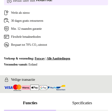
Betaal later met
Werkt als nieuw
30 dagen gratis retourneren
Min. 12 maanden garantie
Flexibele betaalmethoden
Bespaart tot 70% CO₂-uitstoot
Verkoop & verzending:
Foxway
|
Alle Aanbiedingen
Verzonden vanuit:
Estland
Veilige transactie
Functies
Specificaties