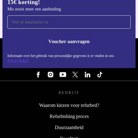
15€ korting!
Download de refurbed app
Voor iOS en Android
Mis nooit meer een aanbieding
Voucher aanvragen
REFURBED NEDERLAND - RETHINK NEW.
Informatie over het gebruik van persoonlijke gegevens is te vinden in ons
Privacybeleid
VOLG ONS
BEDRIJF
Waarom kiezen voor refurbed?
Refurbishing proces
Duurzaamheid