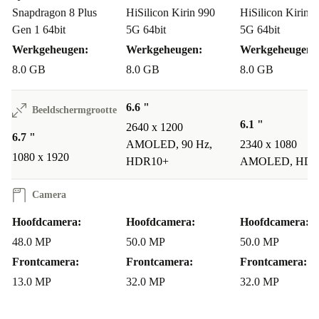
en ontspanning.
Snapdragon 8 Plus
HiSilicon Kirin 990
HiSilicon Kirin 
Gen 1 64bit
5G 64bit
5G 64bit
Hoe lang gaat de batterij mee?
Werkgeheugen:
Werkgeheugen:
Werkgeheugen:
De grote accu zorgt ervoor dat je makkelijk de dag
8.0 GB
8.0 GB
8.0 GB
doorkomt zonder tussendoor op te laden. Perfect voor
drukke dagen en onderweg.
6.6 "
Beeldschermgrootte
6.1 "
2640 x 1200
6.7 "
Is het toestel veilig in gebruik?
AMOLED, 90 Hz,
2340 x 1080
1080 x 1920
Met de vingerafdruksensor en geavanceerde
HDR10+
AMOLED, HDR
beveiligingsfuncties houd je jouw gegevens altijd veilig.
Camera
refurbed voordelen voor jou
Hoofdcamera:
Hoofdcamera:
Hoofdcamera:
Minimaal
12 maanden garantie
voor extra zekerheid
48.0 MP
50.0 MP
50.0 MP
30 dagen gratis retourneren
: probeer zorgeloos uit of de P60
Frontcamera:
Frontcamera:
Frontcamera:
Pro bij je past
13.0 MP
32.0 MP
32.0 MP
Duurzaam alternatief: verklein je ecologische voetafdruk met een
refurbished smartphone