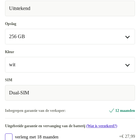
Uitstekend
Opslag
256 GB
256 GB
Kleur
Beschikbaar in andere configuraties
wit
512 GB
+€ 106,42
wit
SIM
Dual-SIM
zwart
+€ 362,41
Inbegrepen garantie van de verkoper:
12 maanden
Uitgebreide garantie en vervanging van de batterij
(Wat is verzekerd?)
+€ 27,99
verleng met 18 maanden