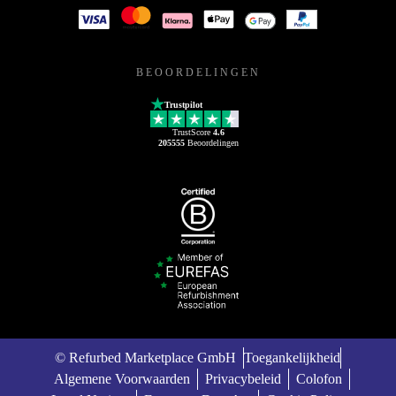
BEOORDELINGEN
Trustpilot
TrustScore
4.6
205555
Beoordelingen
© Refurbed Marketplace GmbH
Toegankelijkheid
Algemene Voorwaarden
Privacybeleid
Colofon