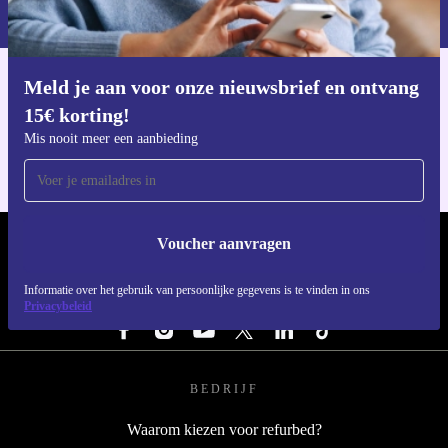
privacybeleid
.
Maak vandaag nog de overstap naar een refurbished
Huawei Nova 10 SE en ervaar het beste van technologie,
Meld je aan voor onze nieuwsbrief en ontvang
betrouwbaarheid én duurzaamheid.
Download de refurbed app
15€ korting!
Voor iOS en Android
Mis nooit meer een aanbieding
Voucher aanvragen
REFURBED NEDERLAND - RETHINK NEW.
Informatie over het gebruik van persoonlijke gegevens is te vinden in ons
VOLG ONS
Privacybeleid
BEDRIJF
Waarom kiezen voor refurbed?