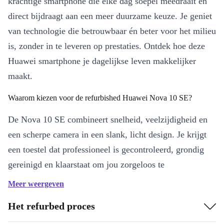
krachtige smartphone die elke dag soepel meedraait en
direct bijdraagt aan een meer duurzame keuze. Je geniet
van technologie die betrouwbaar én beter voor het milieu
is, zonder in te leveren op prestaties. Ontdek hoe deze
Huawei smartphone je dagelijkse leven makkelijker
maakt.
Waarom kiezen voor de refurbished Huawei Nova 10 SE?
De Nova 10 SE combineert snelheid, veelzijdigheid en
een scherpe camera in een slank, licht design. Je krijgt
een toestel dat professioneel is gecontroleerd, grondig
gereinigd en klaarstaat om jou zorgeloos te
ondersteunen-of je nu onderweg werkt, je sociale media
Meer weergeven
bijhoudt of geniet van je favoriete video’s.
Het refurbed proces
Belangrijkste voordelen: