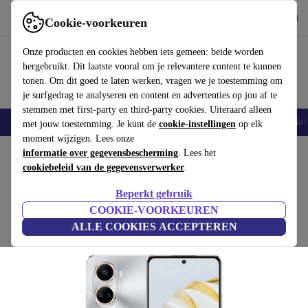
Download de app
Downloaden
Cookie-voorkeuren
Gebruik refurbed snel en eenvoudig
Onze producten en cookies hebben iets gemeen: beide worden
hergebruikt. Dit laatste vooral om je relevantere content te kunnen
tonen. Om dit goed te laten werken, vragen we je toestemming om
je surfgedrag te analyseren en content en advertenties op jou af te
stemmen met first-party en third-party cookies. Uiteraard alleen
Smartphones
Laptops
Tablets
Smartwatches
Accessoires
Koptelef
met jouw toestemming. Je kunt de
cookie-instellingen
op elk
moment wijzigen. Lees onze
Home
informatie over gegevensbescherming
Producten
Smartphones
Huawei Mobiele Telefoons
. Lees het
cookiebeleid van de gegevensverwerker
.
Huawei Nova 10 SE
Beperkt gebruik
8 GB | 128 GB | Dual-SIM | zilver
COOKIE-VOORKEUREN
ALLE COOKIES ACCEPTEREN
(2 beoordelingen)