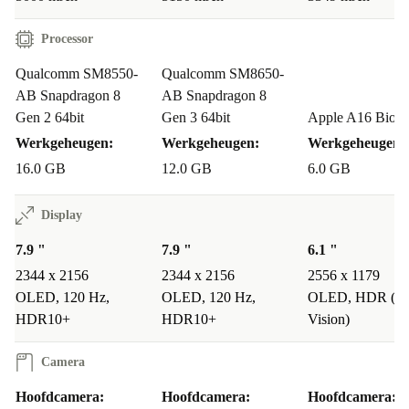
werkt, streamt of chat.
Processor
HOE GOED PRESTEERT DE CAMERA BIJ
DAGELIJKS GEBRUIK?
Qualcomm SM8550-
Qualcomm SM8650-
AB Snapdragon 8
AB Snapdragon 8
De veelzijdige camera’s vangen elk moment haarscherp,
Gen 2 64bit
Gen 3 64bit
Apple A16 Bioni
van landschappen tot portretten. Ideaal voor zowel
Werkgeheugen:
Werkgeheugen:
Werkgeheugen:
professionele foto’s als spontane snapshots.
16.0 GB
12.0 GB
6.0 GB
IS DE BATTERIJ VOLDOENDE VOOR EEN
ACTIEVE DAG?
Display
7.9 "
7.9 "
6.1 "
Met een capaciteit van 5000 mAh kom je met gemak de
2344 x 2156
2344 x 2156
2556 x 1179
dag door, zelfs bij intensief gebruik.
OLED, 120 Hz,
OLED, 120 Hz,
OLED, HDR (Do
HDR10+
HDR10+
Vision)
KRIJG IK GARANTIE OP EEN REFURBISHED
TOESTEL?
Camera
Jazeker! Je ontvangt altijd minimaal 12 maanden
Hoofdcamera:
Hoofdcamera:
Hoofdcamera:
garantie én 30 dagen gratis retourneren. Zo koop je