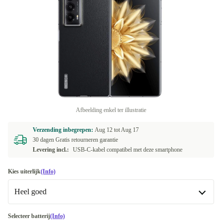
Afbeelding enkel ter illustratie
Verzending inbegrepen:
Aug 12 tot
Aug 17
30 dagen Gratis retourneren garantie
Levering incl.:
USB-C-kabel compatibel met deze smartphone
Kies uiterlijk
(Info)
Heel goed
Heel goed
Selecteer batterij
(Info)