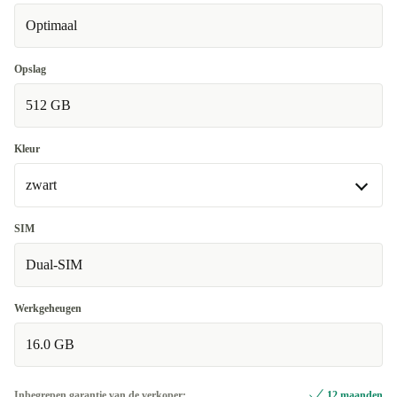
Optimaal
Uitstekend
+€ 10
Opslag
512 GB
Kleur
zwart
zwart
SIM
Beschikbaar in andere configuraties
Dual-SIM
paars
+€ 30
Werkgeheugen
16.0 GB
Inbegrepen garantie van de verkoper:
12 maanden