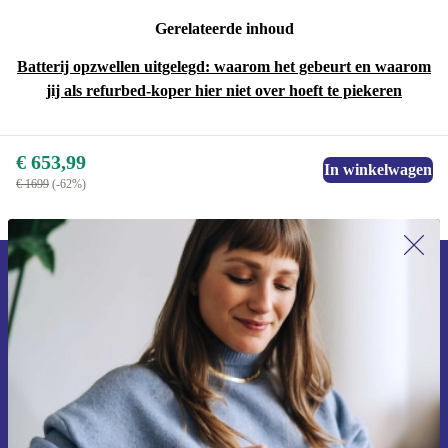
Gerelateerde inhoud
Batterij opzwellen uitgelegd: waarom het gebeurt en waarom
jij als refurbed-koper hier niet over hoeft te piekeren
€ 653,99
In winkelwagen
€ 1699
(-62%)
Meld je aan voor onze nieuwsbrief en
ontvang €15 korting!
Mis nooit meer een aanbieding.
Voucher aanvragen