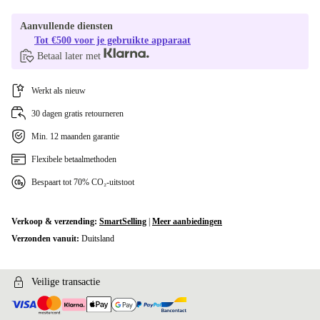
Aanvullende diensten
Tot €500 voor je gebruikte apparaat
Betaal later met
Werkt als nieuw
30 dagen gratis retourneren
Min. 12 maanden garantie
Flexibele betaalmethoden
Bespaart tot 70% CO₂-uitstoot
Verkoop & verzending:
SmartSelling
|
Meer aanbiedingen
Verzonden vanuit:
Duitsland
Veilige transactie