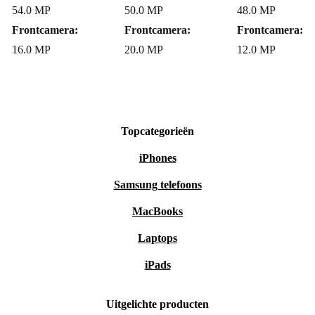
54.0 MP
50.0 MP
48.0 MP
zonder zorgen en met vertrouwen.
Frontcamera:
Frontcamera:
Frontcamera:
Jouw keuze voor vandaag en morgen
16.0 MP
20.0 MP
12.0 MP
Slim, krachtig en duurzaam: de refurbished Honor
Magic V2 past bij iedereen die waarde hecht aan
prestaties én aan de planeet. Upgrade je smartphone-
Topcategorieën
ervaring en draag tegelijk bij aan een groenere toekomst.
iPhones
Samsung telefoons
MacBooks
Laptops
iPads
Uitgelichte producten