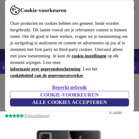
Download de app
Downloaden
Cookie-voorkeuren
Gebruik refurbed snel en eenvoudig
Onze producten en cookies hebben iets gemeen: beide worden
hergebruikt. Dit laatste vooral om je relevantere content te kunnen
tonen. Om dit goed te laten werken, vragen we je toestemming om
je surfgedrag te analyseren en content en advertenties op jou af te
stemmen met first-party en third-party cookies. Uiteraard alleen
Smartphones
Laptops
Tablets
Smartwatches
Accessoires
Koptelef
met jouw toestemming. Je kunt de
cookie-instellingen
op elk
moment wijzigen. Lees onze
📱5% EXTRA korting op alle iPhones – Code: IPHONEDEAL -
AV
informatie over gegevensbescherming
. Lees het
cookiebeleid van de gegevensverwerker
.
Home
Producten
Smartphones
Honor Mobiele Telefoons
Beperkt gebruik
Honor Magic V2
COOKIE-VOORKEUREN
ALLE COOKIES ACCEPTEREN
€ 653
,99
16 GB | 512 GB | Dual-SIM | zwart
€ 1699
(8 beoordelingen)