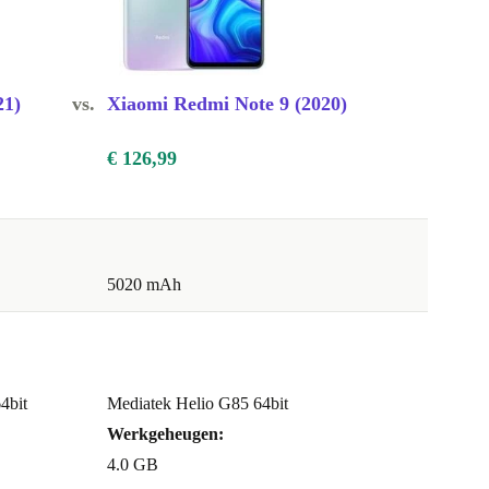
21)
vs.
Xiaomi Redmi Note 9 (2020)
€ 126,99
5020 mAh
4bit
Mediatek Helio G85 64bit
Werkgeheugen:
4.0 GB