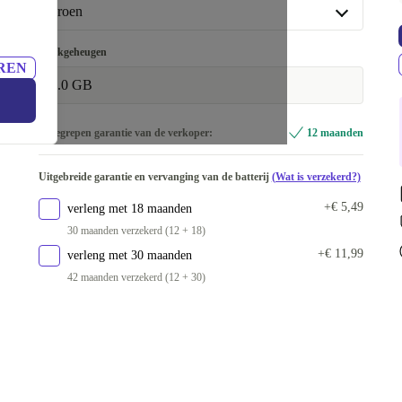
128 GB
groen
groen
Werkgeheugen
REN
Beschikbaar in andere configuraties
6.0 GB
grijs
+€ 29,03
Inbegrepen garantie van de verkoper:
12 maanden
wit
+€ 37,38
blauw
+€ 101,69
Uitgebreide garantie en vervanging van de batterij
(Wat is verzekerd?)
+€ 5,49
verleng met 18 maanden
30 maanden verzekerd (12 + 18)
+€ 11,99
verleng met 30 maanden
42 maanden verzekerd (12 + 30)