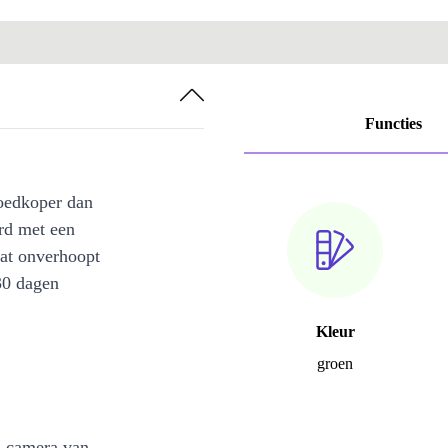
Functies
oedkoper dan
rd met een
at onverhoopt
30 dagen
Kleur
groen
n camera van