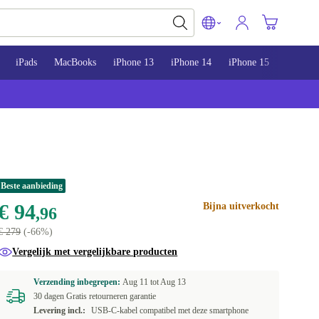
iPads
MacBooks
iPhone 13
iPhone 14
iPhone 15
Beste aanbieding
€ 94
Bijna uitverkocht
,96
€ 279
(-66%)
Vergelijk met vergelijkbare producten
Verzending inbegrepen:
Aug 11 tot
Aug 13
30 dagen Gratis retourneren garantie
Levering incl.:
USB-C-kabel compatibel met deze smartphone