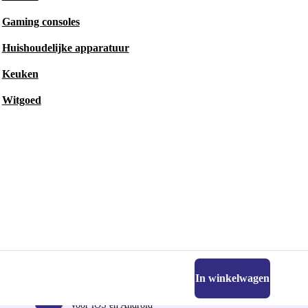
Gaming consoles
Huishoudelijke apparatuur
Keuken
Witgoed
In winkelwagen
Download de refurbed app
Voor iOS en Android