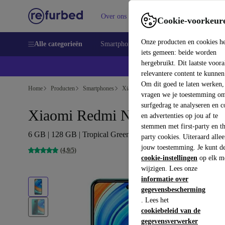
Over ons
Verkopen
Support
Cookie-voorkeur
Onze producten en cookies h
Alle categorieën
Smartphones
Laptops
Tablets
Sm
iets gemeen: beide worden
hergebruikt. Dit laatste voor
relevantere content te kunnen
Om dit goed te laten werken,
Home
Producten
Smartphones
Xiaomi Mobiele Telefoons
vragen we je toestemming om
surfgedrag te analyseren en c
Xiaomi Redmi Note 9 Pro
en advertenties op jou af te
stemmen met first-party en th
6 GB | 128 GB | Tropical Green
party cookies. Uiteraard alle
jouw toestemming. Je kunt d
(4,9/5)
cookie-instellingen
op elk m
wijzigen. Lees onze
informatie over
gegevensbescherming
. Lees het
cookiebeleid van de
gegevensverwerker