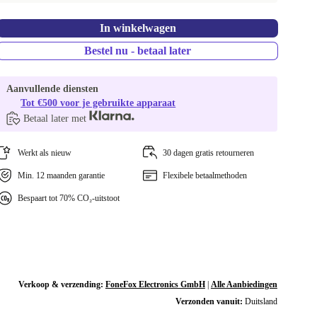
In winkelwagen
Bestel nu - betaal later
Aanvullende diensten
Tot €500 voor je gebruikte apparaat
Betaal later met
Werkt als nieuw
30 dagen gratis retourneren
Min. 12 maanden garantie
Flexibele betaalmethoden
Bespaart tot 70% CO₂-uitstoot
Verkoop & verzending:
FoneFox Electronics GmbH
|
Alle Aanbiedingen
Verzonden vanuit:
Duitsland