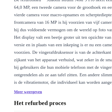
64,0 MP, een tweede camera voor de groothoek en ee
vierde camera voor macro-opnames en scherptediepte
frontcamera van 16 MP is hij voorzien van vijf camer
hij dus voldoende vermogen om de wereld op foto vas
Het display valt een beetje groter uit ten opzichte van
versie en in plaats van een inkeping is er nu een came
voorzien. De vingerafdruksensor is van de achterkant
zijkant van het apparaat verhuisd, wat zeker in de sm
bij gebruikers die hun mobiele telefoon met de vinger
ontgrendelen als ze aan tafel zitten. Een andere slim
is de vibratiemotor, die individueel kan worden aange
met verschillende vibratiepatronen voor verschillende
Meer weergeven
meldingen kan worden gebruikt.
Het refurbed proces