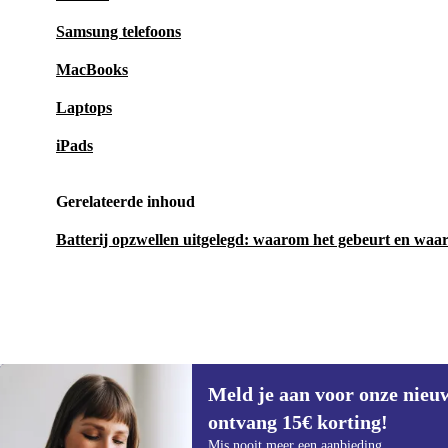
Samsung telefoons
MacBooks
Laptops
iPads
Gerelateerde inhoud
Batterij opzwellen uitgelegd: waarom het gebeurt en waaro
Meld je aan voor onze nieu
€ 94,96
€ 279
(-66%)
ontvang 15€ korting!
Meld je aan voor onze nieuwsbrief en
Mis nooit meer een aanbieding