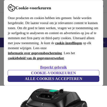
Download de app
Downloaden
Cookie-voorkeuren
Gebruik refurbed snel en eenvoudig
Onze producten en cookies hebben iets gemeen: beide worden
hergebruikt. Dit laatste vooral om je relevantere content te kunnen
tonen. Om dit goed te laten werken, vragen we je toestemming om
je surfgedrag te analyseren en content en advertenties op jou af te
stemmen met first-party en third-party cookies. Uiteraard alleen
Smartphones
Laptops
Tablets
Smartwatches
Accessoires
Koptelef
met jouw toestemming. Je kunt de
cookie-instellingen
op elk
moment wijzigen. Lees onze
Home
informatie over gegevensbescherming
Producten
Tuin
Zwembaden en zwembadaccessoires
. Lees het
cookiebeleid van de gegevensverwerker
.
WYBOT C1 Zwembadrobot
Beperkt gebruik
zwart
COOKIE-VOORKEUREN
ALLE COOKIES ACCEPTEREN
(Beoordelingen worden verzameld)