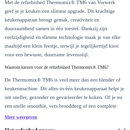
Met de refurbished Thermomix® TM6 van Vorwerk
geef je je keuken een slimme upgrade. Dit krachtige
keukenapparaat brengt gemak, creativiteit en
duurzaamheid samen in één toestel. Dankzij zijn
veelzijdigheid en slimme technologie maak je van elke
maaltijd een klein feestje, terwijl je tegelijkertijd kiest
voor een bewuste, duurzame levensstijl.
Waarom kiezen voor de refurbished Thermomix® TM6?
De Thermomix® TM6 is veel meer dan een blender of
keukenmachine. Dit alles-in-één keukenapparaat helpt je
om sneller, gezonder en gevarieerder te koken. Of je nu
een snelle smoothie, vers brooddeeg of een complete
maaltijd op tafel wilt zetten – de TM6 ondersteunt je bij
Meer weergeven
elke stap. En omdat je kiest voor een refurbished
Het refurbed proces