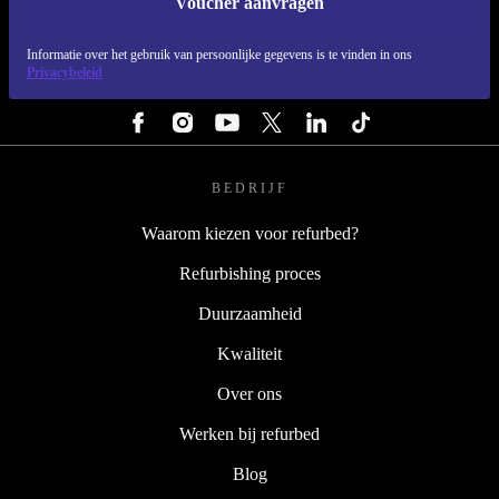
Voucher aanvragen
REFURBED NEDERLAND - RETHINK NEW.
Informatie over het gebruik van persoonlijke gegevens is te vinden in ons
Privacybeleid
VOLG ONS
BEDRIJF
Waarom kiezen voor refurbed?
Refurbishing proces
Duurzaamheid
Kwaliteit
Over ons
Werken bij refurbed
Blog