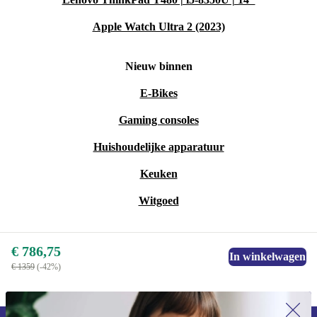
keukenhulp die met jou meedenkt. Met de refurbished
Apple Watch Ultra 2 (2023)
Thermomix® TM6 van Vorwerk kook je niet alleen
lekkerder en sneller, maar maak je ook een bewuste,
Nieuw binnen
duurzame keuze. Zet vandaag de stap naar een groenere
E-Bikes
keuken!
Gaming consoles
Huishoudelijke apparatuur
Keuken
Witgoed
€ 786,75
In winkelwagen
€ 1359
(-42%)