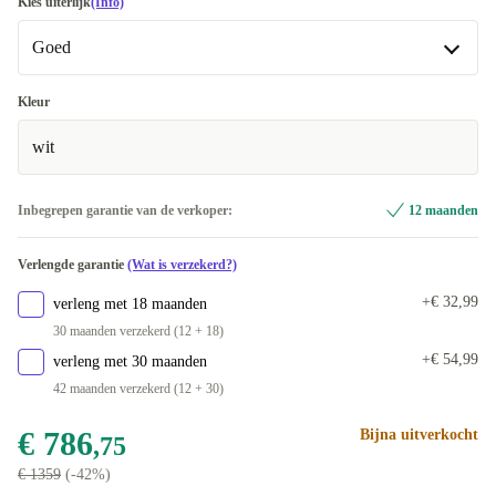
Kies uiterlijk
(Info)
Goed
Goed
Kleur
wit
Heel goed
+€ 41,16
Uitstekend
+€ 57,31
Inbegrepen garantie van de verkoper:
12 maanden
Premium
+€ 124,80
Verlengde garantie
(Wat is verzekerd?)
+€ 32,99
verleng met 18 maanden
30 maanden verzekerd (12 + 18)
+€ 54,99
verleng met 30 maanden
42 maanden verzekerd (12 + 30)
€ 786
Bijna uitverkocht
,75
€ 1359
(-42%)