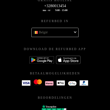
GRATIS HOTLINE
+3280013454
ma - vr
9:00 - 15:00
REFURBED IN
België
DOWNLOAD DE REFURBED APP
BETAALMOGELIJKHEDEN
BEOORDELINGEN
Trustpilot