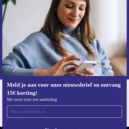
Meld je aan voor onze nieuwsbrief en
ontvang €15 korting!
Mis nooit meer een aanbieding.
Voucher aanvragen
Informatie over het gebruik van persoonsgegevens vind je in ons
privacybeleid
.
Meld je aan voor onze nieuwsbrief en ontvang
15€ korting!
Download de refurbed app
Voor iOS en Android
Mis nooit meer een aanbieding