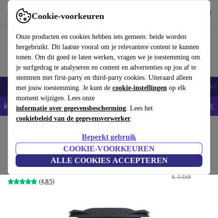
Download de app
Downloaden
Cookie-voorkeuren
Gebruik refurbed snel en eenvoudig
Onze producten en cookies hebben iets gemeen: beide worden
hergebruikt. Dit laatste vooral om je relevantere content te kunnen
tonen. Om dit goed te laten werken, vragen we je toestemming om
je surfgedrag te analyseren en content en advertenties op jou af te
stemmen met first-party en third-party cookies. Uiteraard alleen
Smartphones
Laptops
Tablets
Smartwatches
Accessoires
Koptelef
met jouw toestemming. Je kunt de
cookie-instellingen
op elk
moment wijzigen. Lees onze
📱5% EXTRA korting op alle iPhones – Code: IPHONEDEAL -
AV
informatie over gegevensbescherming
. Lees het
cookiebeleid van de gegevensverwerker
.
Home
Producten
Keuken
Keukenapparaten
Blenders en snijders
Beperkt gebruik
Vorwerk Thermomix® TM6
COOKIE-VOORKEUREN
ALLE COOKIES ACCEPTEREN
€ 786
,75
wit
€ 1359
(4,8/5)