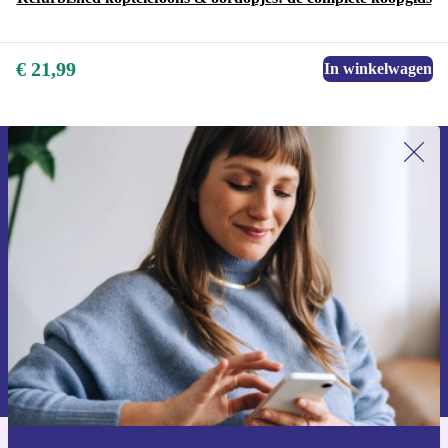
€ 21,99
In winkelwagen
Meld je aan voor onze nieuwsbrief en
ontvang €15 korting!
Mis nooit meer een aanbieding.
Voucher aanvragen
Informatie over het gebruik van persoonsgegevens vind je in ons
privacybeleid
.