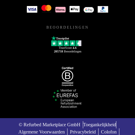
BEOORDELINGEN
Trustpilot
TrustScore
4.6
205718
Beoordelingen
© Refurbed Marketplace GmbH
Toegankelijkheid
Algemene Voorwaarden
Privacybeleid
Colofon