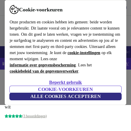
Download de app
Downloaden
Cookie-voorkeuren
Gebruik refurbed snel en eenvoudig
Onze producten en cookies hebben iets gemeen: beide worden
hergebruikt. Dit laatste vooral om je relevantere content te kunnen
tonen. Om dit goed te laten werken, vragen we je toestemming om
je surfgedrag te analyseren en content en advertenties op jou af te
stemmen met first-party en third-party cookies. Uiteraard alleen
Smartphones
Laptops
Tablets
Smartwatches
Accessoires
Koptelef
met jouw toestemming. Je kunt de
cookie-instellingen
op elk
moment wijzigen. Lees onze
📱5% EXTRA korting op alle iPhones – Code: IPHONEDEAL -
AV
informatie over gegevensbescherming
. Lees het
cookiebeleid van de gegevensverwerker
.
Home
Producten
Audio
Koptelefoons
Beperkt gebruik
USB-C bedrade oortelefoon met
COOKIE-VOORKEUREN
microfoon en volumeregeling
ALLE COOKIES ACCEPTEREN
€ 21
,99
wit
(3 beoordelingen)