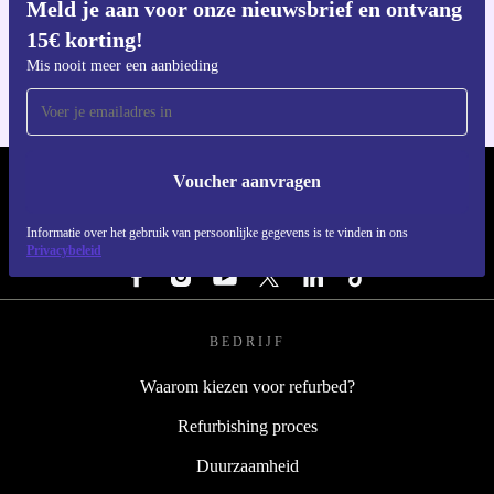
Meld je aan voor onze nieuwsbrief en ontvang
Download de refurbed app
15€ korting!
Voor iOS en Android
Mis nooit meer een aanbieding
Voucher aanvragen
REFURBED NEDERLAND - RETHINK NEW.
Informatie over het gebruik van persoonlijke gegevens is te vinden in ons
VOLG ONS
Privacybeleid
BEDRIJF
Waarom kiezen voor refurbed?
Refurbishing proces
Duurzaamheid