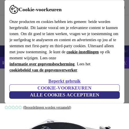
Download de app
Downloaden
Cookie-voorkeuren
Gebruik refurbed snel en eenvoudig
Onze producten en cookies hebben iets gemeen: beide worden
hergebruikt. Dit laatste vooral om je relevantere content te kunnen
tonen. Om dit goed te laten werken, vragen we je toestemming om
je surfgedrag te analyseren en content en advertenties op jou af te
stemmen met first-party en third-party cookies. Uiteraard alleen
Smartphones
Laptops
Tablets
Smartwatches
Accessoires
Koptelef
met jouw toestemming. Je kunt de
cookie-instellingen
op elk
moment wijzigen. Lees onze
📱5% EXTRA korting op alle iPhones – Code: IPHONEDEAL -
AV
informatie over gegevensbescherming
. Lees het
cookiebeleid van de gegevensverwerker
.
Home
Producten
Audio
Beperkt gebruik
Technics SL-1200MK7
COOKIE-VOORKEUREN
ALLE COOKIES ACCEPTEREN
Zilver
(Beoordelingen worden verzameld)