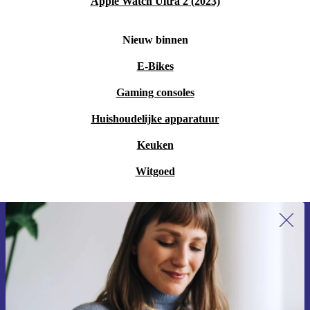
Apple Watch Ultra 2 (2023)
Nieuw binnen
E-Bikes
Gaming consoles
Huishoudelijke apparatuur
Keuken
Witgoed
Meld je aan voor onze nieuwsbrief en
ontvang €15 korting!
Mis nooit meer een aanbieding.