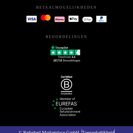
BETAALMOGELIJKHEDEN
BEOORDELINGEN
Trustpilot
TrustScore
4.6
205718
Beoordelingen
© Refurbed Marketplace GmbH
Toegankelijkheid