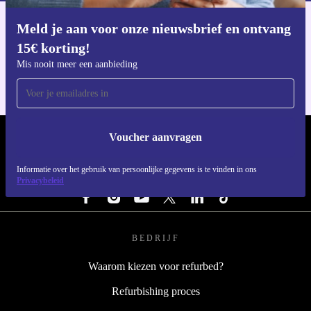
Meld je aan voor onze nieuwsbrief en ontvang
Download de refurbed app
15€ korting!
Voor iOS en Android
Mis nooit meer een aanbieding
Voucher aanvragen
REFURBED NEDERLAND - RETHINK NEW.
Informatie over het gebruik van persoonlijke gegevens is te vinden in ons
VOLG ONS
Privacybeleid
BEDRIJF
Waarom kiezen voor refurbed?
Refurbishing proces