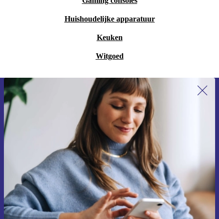
Gaming consoles
Huishoudelijke apparatuur
Keuken
Witgoed
Meld je aan voor onze nieuwsbrief en
ontvang €15 korting!
Mis nooit meer een aanbieding.
Voucher aanvragen
Informatie over het gebruik van persoonsgegevens vind je in ons
privacybeleid
.