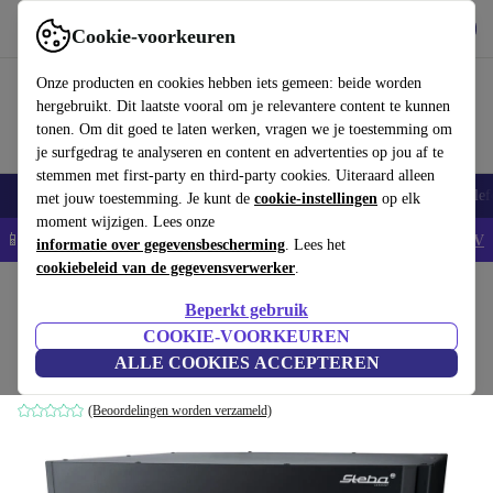
Download de app
Downloaden
Cookie-voorkeuren
Gebruik refurbed snel en eenvoudig
Onze producten en cookies hebben iets gemeen: beide worden
hergebruikt. Dit laatste vooral om je relevantere content te kunnen
tonen. Om dit goed te laten werken, vragen we je toestemming om
je surfgedrag te analyseren en content en advertenties op jou af te
stemmen met first-party en third-party cookies. Uiteraard alleen
Smartphones
Laptops
Tablets
Smartwatches
Accessoires
Koptelef
met jouw toestemming. Je kunt de
cookie-instellingen
op elk
moment wijzigen. Lees onze
📱5% EXTRA korting op alle iPhones – Code: IPHONEDEAL -
AV
informatie over gegevensbescherming
. Lees het
cookiebeleid van de gegevensverwerker
.
Home
Producten
Keuken
Keukenapparaten
Koken en bakken
Beperkt gebruik
Steba Power Pizzaoven PB 1800
COOKIE-VOORKEUREN
ALLE COOKIES ACCEPTEREN
zwart
(Beoordelingen worden verzameld)