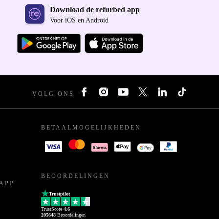
Download de refurbed app
Voor iOS en Android
VOLG ONS
BETAALMOGELIJKHEDEN
BEOORDELINGEN
APP
Trustpilot
TrustScore
4.6
205648
Beoordelingen