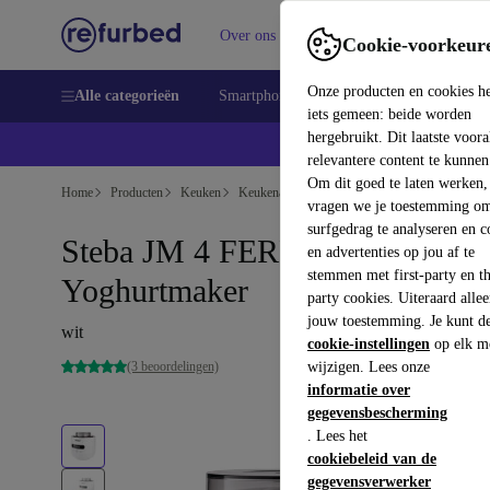
Over ons
Verkopen
Support
Cookie-voorkeur
Onze producten en cookies h
Alle categorieën
Smartphones
Laptops
Tablets
Sm
iets gemeen: beide worden
hergebruikt. Dit laatste voor
relevantere content te kunnen
Om dit goed te laten werken,
Home
Producten
Keuken
Keukenapparaten
Koken en bakken
vragen we je toestemming om
surfgedrag te analyseren en c
Steba JM 4 FERMENT
en advertenties op jou af te
stemmen met first-party en th
Yoghurtmaker
party cookies. Uiteraard alle
jouw toestemming. Je kunt d
wit
cookie-instellingen
op elk m
(3 beoordelingen)
wijzigen. Lees onze
informatie over
gegevensbescherming
. Lees het
cookiebeleid van de
gegevensverwerker