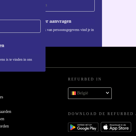
Voucher aanvragen
Informatie over het gebruik van persoonsgegevens vind je in
ons
privacybeleid
.
en
ens is te vinden in ons
REFURBED IN
België
es
aarden
DOWNLOAD DE REFURBED 
men
orden