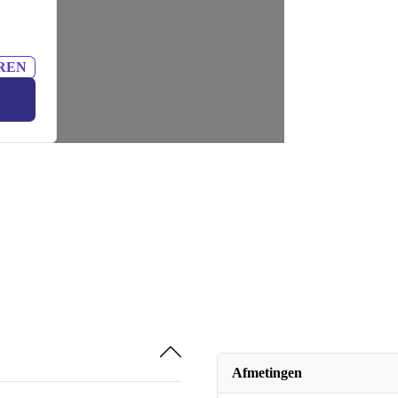
REN
Afmetingen