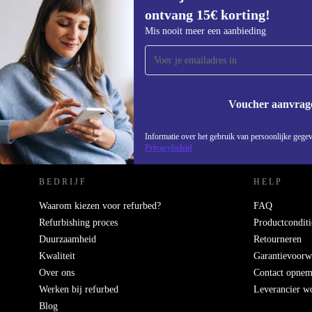
ontvang 15€ korting!
Meld je aan voor onze nieuwsbrief en
Mis nooit meer een aanbieding
ontvang €15 korting!
Mis nooit meer een aanbieding.
Voucher aanvrag
REFURBED NEDERLAND - RETHINK NEW.
Informatie over het gebruik van persoonlijke gegev
Privacybeleid
BEDRIJF
HELP
Waarom kiezen voor refurbed?
FAQ
Refurbishing proces
Productconditi
Duurzaamheid
Retourneren
Kwaliteit
Garantievoorw
Over ons
Contact opne
Werken bij refurbed
Leverancier w
Blog