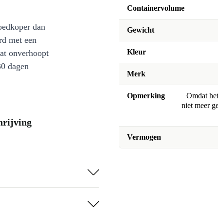
Containervolume
oedkoper dan
Gewicht
rd met een
Kleur
at onverhoopt
30 dagen
Merk
Opmerking
Omdat het 
niet meer g
rijving
Vermogen