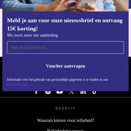
Meld je aan voor onze nieuwsbrief en ontvang
Download de refurbed app
15€ korting!
Voor iOS en Android
Mis nooit meer een aanbieding
Voucher aanvragen
REFURBED NEDERLAND - RETHINK NEW.
Informatie over het gebruik van persoonlijke gegevens is te vinden in ons
VOLG ONS
Privacybeleid
BEDRIJF
Waarom kiezen voor refurbed?
Refurbishing proces