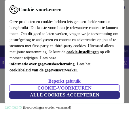
Download de app
Downloaden
Cookie-voorkeuren
Gebruik refurbed snel en eenvoudig
Onze producten en cookies hebben iets gemeen: beide worden
hergebruikt. Dit laatste vooral om je relevantere content te kunnen
tonen. Om dit goed te laten werken, vragen we je toestemming om
je surfgedrag te analyseren en content en advertenties op jou af te
stemmen met first-party en third-party cookies. Uiteraard alleen
Smartphones
Laptops
Tablets
Smartwatches
Accessoires
Koptelef
met jouw toestemming. Je kunt de
cookie-instellingen
op elk
moment wijzigen. Lees onze
📱5% EXTRA korting op alle iPhones – Code: IPHONEDEAL -
AV
informatie over gegevensbescherming
. Lees het
cookiebeleid van de gegevensverwerker
.
Home
Producten
Keuken
Keukenapparaten
Koken en bakken
Beperkt gebruik
Steba HK 25 Glaskeramische kookplaat
COOKIE-VOORKEUREN
ALLE COOKIES ACCEPTEREN
zwart
(Beoordelingen worden verzameld)