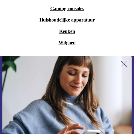
Gaming consoles
Huishoudelijke apparatuur
Keuken
Witgoed
Meld je aan voor onze nieuwsbrief en
ontvang €15 korting!
Mis nooit meer een aanbieding.
Voucher aanvragen
Informatie over het gebruik van persoonsgegevens vind je in ons
privacybeleid
.