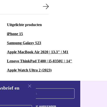
d keukenmachine
logische
Uitgelichte producten
keukenmachine
iPhone 15
n als soepen
Samsung Galaxy S23
Apple MacBook Air 2020 | 13.3" | M1
kken laten je
Lenovo ThinkPad T480 | i5-8350U | 14"
 pureren. Van
Apple Watch Ultra 2 (2023)
 tijd.
betrouwbaar?
wsbrief en
eerd en grondig
ruiksgemak. Je
Voucher aanvragen