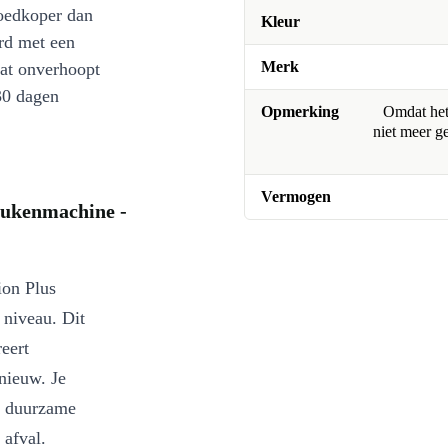
oedkoper dan
Kleur
rd met een
Merk
at onverhoopt
30 dagen
Opmerking
Omdat het 
niet meer g
Vermogen
eukenmachine -
ion Plus
 niveau. Dit
eert
pnieuw. Je
r duurzame
 afval.