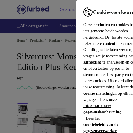
Over ons
Verkopen
Support
Cookie-voorkeur
Onze producten en cookies h
Alle categorieën
Smartphones
Laptops
Tablets
Sm
iets gemeen: beide worden
hergebruikt. Dit laatste voor
Home
Producten
Keuken
Keukenapparaten
Blenders en snijders
relevantere content te kunnen
Om dit goed te laten werken,
Silvercrest Monsieur Cuisine
vragen we je toestemming om
surfgedrag te analyseren en c
Edition Plus Keukenmachine
en advertenties op jou af te
stemmen met first-party en th
wit
party cookies. Uiteraard alle
jouw toestemming. Je kunt d
(Beoordelingen worden verzameld)
cookie-instellingen
op elk m
wijzigen. Lees onze
informatie over
gegevensbescherming
. Lees het
cookiebeleid van de
gegevensverwerker