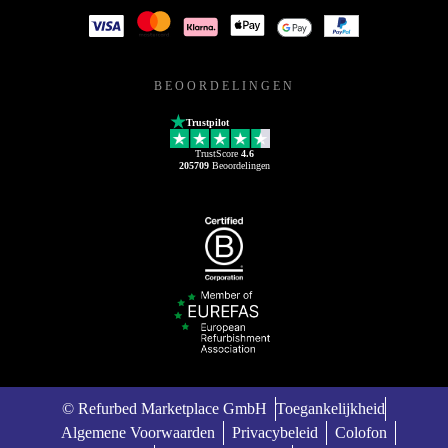
BEOORDELINGEN
Trustpilot
TrustScore
4.6
205709
Beoordelingen
© Refurbed Marketplace GmbH
Toegankelijkheid
Algemene Voorwaarden
Privacybeleid
Colofon