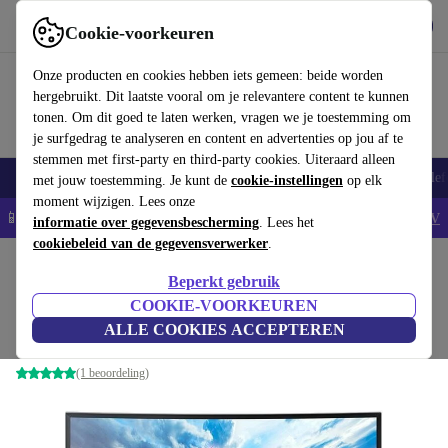
Download de app
Downloaden
Cookie-voorkeuren
Gebruik refurbed snel en eenvoudig
Onze producten en cookies hebben iets gemeen: beide worden
hergebruikt. Dit laatste vooral om je relevantere content te kunnen
tonen. Om dit goed te laten werken, vragen we je toestemming om
je surfgedrag te analyseren en content en advertenties op jou af te
stemmen met first-party en third-party cookies. Uiteraard alleen
Smartphones
Laptops
Tablets
Smartwatches
Accessoires
Koptelef
met jouw toestemming. Je kunt de
cookie-instellingen
op elk
moment wijzigen. Lees onze
📱5% EXTRA korting op alle iPhones – Code: IPHONEDEAL -
AV
informatie over gegevensbescherming
. Lees het
cookiebeleid van de gegevensverwerker
.
Home
Producten
Monitoren
Beperkt gebruik
Samsung S29E790CN | 29-inch
COOKIE-VOORKEUREN
ALLE COOKIES ACCEPTEREN
Zwart
(1 beoordeling)