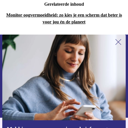
Gerelateerde inhoud
Monitor oogvermoeidheid: zo kies je een scherm dat beter is
voor jou én de planeet
Meld je aan voor onze nieuwsbrief en
ontvang €15 korting!
Mis nooit meer een aanbieding.
Voucher aanvragen
Informatie over het gebruik van persoonsgegevens vind je in ons
privacybeleid
.