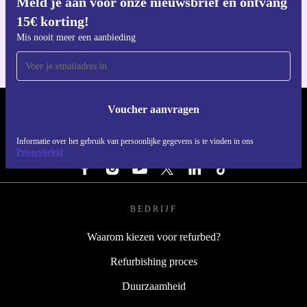
Meld je aan voor onze nieuwsbrief en ontvang
Download de refurbed app
15€ korting!
Voor iOS en Android
Mis nooit meer een aanbieding
Voucher aanvragen
REFURBED NEDERLAND - RETHINK NEW.
Informatie over het gebruik van persoonlijke gegevens is te vinden in ons
VOLG ONS
Privacybeleid
BEDRIJF
Waarom kiezen voor refurbed?
Refurbishing proces
Duurzaamheid