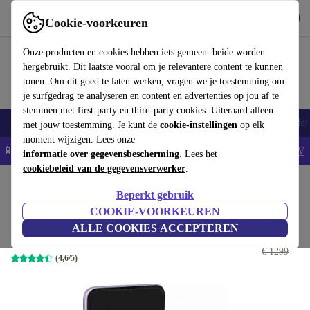
Download de app
Downloaden
Cookie-voorkeuren
Gebruik refurbed snel en eenvoudig
Onze producten en cookies hebben iets gemeen: beide worden
hergebruikt. Dit laatste vooral om je relevantere content te kunnen
tonen. Om dit goed te laten werken, vragen we je toestemming om
je surfgedrag te analyseren en content en advertenties op jou af te
stemmen met first-party en third-party cookies. Uiteraard alleen
Smartphones
Laptops
Tablets
Smartwatches
Accessoires
Koptelef
met jouw toestemming. Je kunt de
cookie-instellingen
op elk
moment wijzigen. Lees onze
📱5% EXTRA korting op alle iPhones – Code: IPHONEDEAL -
AV
informatie over gegevensbescherming
. Lees het
cookiebeleid van de gegevensverwerker
.
Home
Producten
Smartphones
Samsung Galaxy Mobiele Telefoons
Beperkt gebruik
Samsung Galaxy Z Flip 3 5G
COOKIE-VOORKEUREN
ALLE COOKIES ACCEPTEREN
€ 365
128 GB | Dual-SIM | Lavender
€ 1299
(4,6/5)