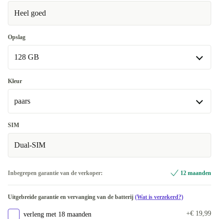
Heel goed
Opslag
128 GB
128 GB
Kleur
Beschikbaar in andere configuraties
paars
256 GB
+€ 15
paars
SIM
Beschikbaar in andere configuraties
Dual-SIM
beige
+€ 15
Inbegrepen garantie van de verkoper:
12 maanden
grijs
+€ 15
Uitgebreide garantie en vervanging van de batterij
(Wat is verzekerd?)
zwart
+€ 157
+€ 19,99
verleng met 18 maanden