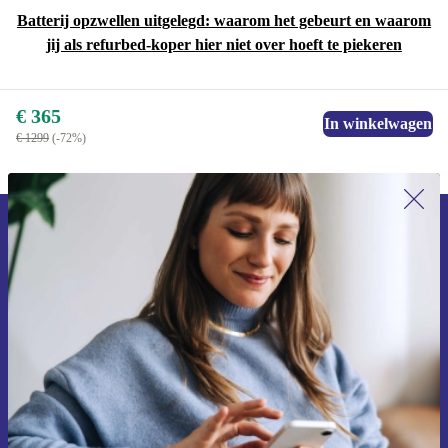
Batterij opzwellen uitgelegd: waarom het gebeurt en waarom
jij als refurbed-koper hier niet over hoeft te piekeren
€ 365
In winkelwagen
€ 1299
(-72%)
Meld je aan voor onze nieuwsbrief en
ontvang €15 korting!
Mis nooit meer een aanbieding.
Voucher aanvragen
Informatie over het gebruik van persoonsgegevens vind je in ons
privacybeleid
.