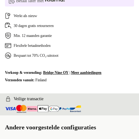
Betaal later met
Werkt als nieuw
30 dagen gratis retourneren
Min. 12 maanden garantie
Flexibele betaalmethoden
Bespaart tot 70% CO₂-uitstoot
Verkoop & verzending:
Bridge Nine OY
|
Meer aanbiedingen
Verzonden vanuit:
Finland
Veilige transactie
Andere voorgestelde configuraties