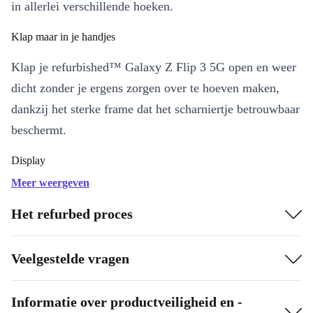
in allerlei verschillende hoeken.
Klap maar in je handjes
Klap je refurbished™ Galaxy Z Flip 3 5G open en weer
dicht zonder je ergens zorgen over te hoeven maken,
dankzij het sterke frame dat het scharniertje betrouwbaar
beschermt.
Display
Meer weergeven
Het display van 6,7 inch zorgt voor briljante en heldere
beelden, dankzij de AMOLED-technologie, en
Het refurbed proces
ongeëvenaarde reactiesnelheden.
Veelgestelde vragen
Nieuwe perspectieven
Wil je een selfie maken zonder je refurbished™
Informatie over productveiligheid en -