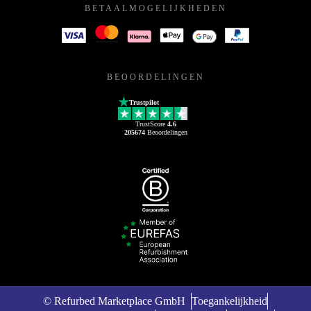
BETAALMOGELIJKHEDEN
BEOORDELINGEN
Trustpilot
TrustScore
4.6
205674
Beoordelingen
© Refurbed Marketplace GmbH
Toegankelijkheid