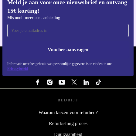
Meld je aan voor onze nieuwsbrief en ontvang
15€ korting!
Download de refurbed app
Voor iOS en Android
Mis nooit meer een aanbieding
Voucher aanvragen
REFURBED NEDERLAND - RETHINK NEW.
Informatie over het gebruik van persoonlijke gegevens is te vinden in ons
Privacybeleid
VOLG ONS
BEDRIJF
Waarom kiezen voor refurbed?
Refurbishing proces
Duurzaamheid