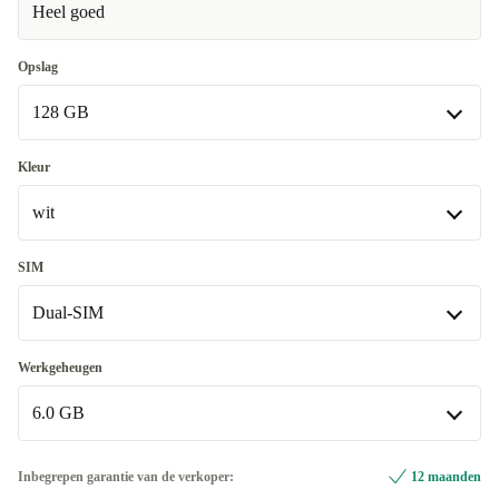
Heel goed
Opslag
128 GB
128 GB
Kleur
Beschikbaar in andere configuraties
wit
256 GB
+€ 532,58
wit
SIM
Dual-SIM
groen
+€ 0,33
blauw
Dual-SIM
+€ 0,93
Werkgeheugen
6.0 GB
paars
Single-SIM
+€ 2,93
+€ 0,94
Beschikbaar in andere configuraties
6.0 GB
Inbegrepen garantie van de verkoper:
12 maanden
oranje
+€ 101,49