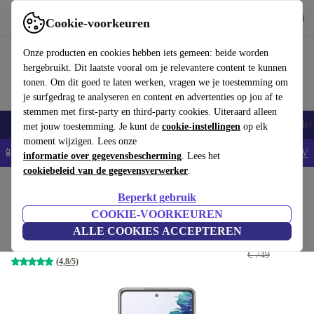
Download de app
Downloaden
Cookie-voorkeuren
Gebruik refurbed snel en eenvoudig
Onze producten en cookies hebben iets gemeen: beide worden
hergebruikt. Dit laatste vooral om je relevantere content te kunnen
tonen. Om dit goed te laten werken, vragen we je toestemming om
je surfgedrag te analyseren en content en advertenties op jou af te
stemmen met first-party en third-party cookies. Uiteraard alleen
Smartphones
Laptops
Tablets
Smartwatches
Accessoires
Koptelef
met jouw toestemming. Je kunt de
cookie-instellingen
op elk
moment wijzigen. Lees onze
📱5% EXTRA korting op alle iPhones – Code: IPHONEDEAL -
AV
informatie over gegevensbescherming
. Lees het
cookiebeleid van de gegevensverwerker
.
Home
Producten
Smartphones
Samsung Galaxy Mobiele Telefoons
Beperkt gebruik
Samsung Galaxy S20 FE 5G
COOKIE-VOORKEUREN
ALLE COOKIES ACCEPTEREN
€ 171
,06
6 GB | 128 GB | Dual-SIM | cloud white
€ 749
(4,8/5)