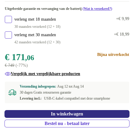
Beschikbaar in andere configuraties
Uitgebreide garantie en vervanging van de batterij
(Wat is verzekerd?)
8.0 GB
+€ 532,58
+€ 9,99
verleng met 18 maanden
30 maanden verzekerd (12 + 18)
+€ 18,99
verleng met 30 maanden
42 maanden verzekerd (12 + 30)
€ 171
Bijna uitverkocht
,06
€ 749
(-77%)
Vergelijk met vergelijkbare producten
Verzending inbegrepen:
Aug 12 tot
Aug 14
30 dagen Gratis retourneren garantie
Levering incl.:
USB-C-kabel compatibel met deze smartphone
In winkelwagen
Bestel nu - betaal later