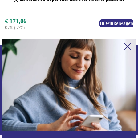
€ 171,06
In winkelwagen
€ 749
(-77%)
Meld je aan voor onze nieuwsbrief en
ontvang €15 korting!
Mis nooit meer een aanbieding.
Voucher aanvragen
Informatie over het gebruik van persoonsgegevens vind je in ons
privacybeleid
.