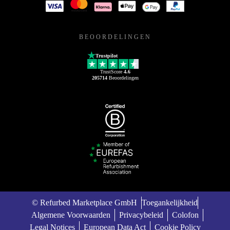
BEOORDELINGEN
Trustpilot
TrustScore
4.6
205714
Beoordelingen
© Refurbed Marketplace GmbH
Toegankelijkheid
Algemene Voorwaarden
Privacybeleid
Colofon
Legal Notices
European Data Act
Cookie Policy