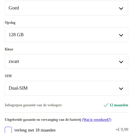
Goed
Goed
Opslag
128 GB
Heel goed
+€ 18,98
Uitstekend
128 GB
+€ 41,98
Kleur
zwart
512 GB
+€ 271,28
zwart
SIM
Dual-SIM
wit
+€ 19,98
blauw
Dual-SIM
+€ 49,98
Inbegrepen garantie van de verkoper:
12 maanden
groen
Single-SIM
+€ 134,91
+€ 88,99
Uitgebreide garantie en vervanging van de batterij
(Wat is verzekerd?)
+€ 9,99
verleng met 18 maanden