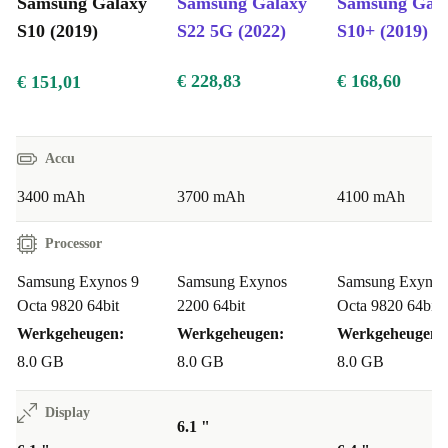
Samsung Galaxy
Samsung Galaxy
Samsung Gal
S10 (2019)
S22 5G (2022)
S10+ (2019)
Wil je vijf lenzen in je broekzak meenemen?
Ga dan voor de refurbed Galaxy S10. Samsung is er
€ 228,83
€ 168,60
€ 151,01
weer in geslaagd. De Zuid-Koreanen hebben een
revolutie ontketend in de manier waarop we met onze
Accu
telefoons foto’s maken. De multi-camera heeft een
3400 mAh
3700 mAh
4100 mAh
ultragroothoeklens. Heb je 250 gasten uitgenodigd? No
problemo! Echt iedereen past in het beeld. Daarnaast
Processor
kun je vanaf nu ook zelf je portretfoto’s maken – in de
Samsung Exynos 9
Samsung Exynos
Samsung Exynos
allerhoogste kwaliteit, natuurlijk. Een van de vele lenzen
Octa 9820 64bit
2200 64bit
Octa 9820 64bit
van dit toestel is een telelens met adembenemende
Werkgeheugen:
Werkgeheugen:
Werkgeheugen:
zoom. (Voor iedereen die echt alles vast wil leggen – en
8.0 GB
8.0 GB
8.0 GB
privédetectives.) Ben je een echte nachtvlinder? Dat
komt goed uit, want de in 40 stappen refurbished Galaxy
Display
6.1 "
S10 ook! Jullie kunnen samen foto’s met lange