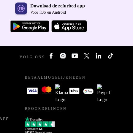
Download de refurbed app
Voor iOS en Android
VOLG ONS
BETAALMOGELIJKHEDEN
BEOORDELINGEN
APP
Trustpilot
TrustScore
4.6
205562
Beoordelingen