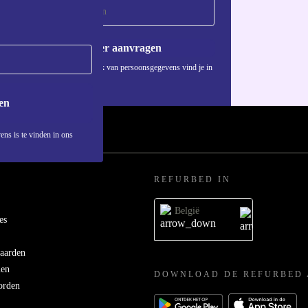
Voucher aanvragen
Informatie over het gebruik van persoonsgegevens vind je in
ons
privacybeleid
.
en
ens is te vinden in ons
REFURBED IN
België
es
aarden
men
DOWNLOAD DE REFURBED 
orden