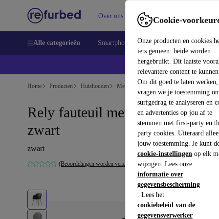
Over ons
Verkopen
Support
Cookie-voorkeur
Onze producten en cookies h
Alle categorieën
Smartphones
Laptops
Tablets
Sm
iets gemeen: beide worden
hergebruikt. Dit laatste voor
relevantere content te kunnen
Om dit goed te laten werken,
Home
Producten
Huishouden
Meubels
vragen we je toestemming om
surfgedrag te analyseren en c
Rely fauteuil met armleuningen
en advertenties op jou af te
stemmen met first-party en th
zwart
party cookies. Uiteraard alle
jouw toestemming. Je kunt d
zwart
cookie-instellingen
op elk m
(Beoordelingen worden verzameld)
wijzigen. Lees onze
informatie over
gegevensbescherming
. Lees het
cookiebeleid van de
gegevensverwerker