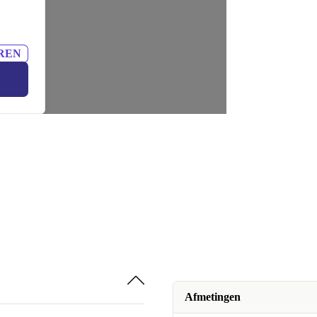
REN
Afmetingen