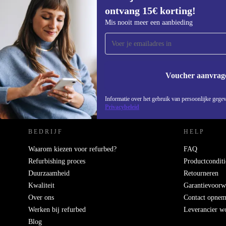
ontvang 15€ korting!
Meld je aan voor onze nieuwsbrief en
Mis nooit meer een aanbieding
ontvang €15 korting!
Mis nooit meer een aanbieding.
Voucher aanvrag
REFURBED NEDERLAND - RETHINK NEW.
Informatie over het gebruik van persoonlijke gegev
Privacybeleid
BEDRIJF
HELP
Waarom kiezen voor refurbed?
FAQ
Refurbishing proces
Productconditi
Duurzaamheid
Retourneren
Kwaliteit
Garantievoorw
Over ons
Contact opne
Werken bij refurbed
Leverancier w
Blog