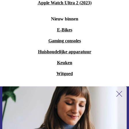
Apple Watch Ultra 2 (2023)
Nieuw binnen
E-Bikes
Gaming consoles
Huishoudelijke apparatuur
Keuken
Witgoed
Meld je aan voor onze nieuwsbrief en
ontvang €15 korting!
Mis nooit meer een aanbieding.