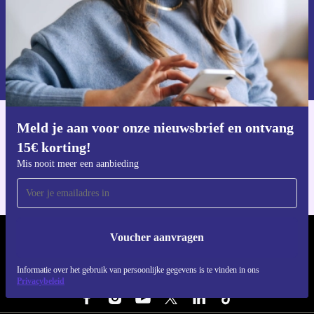
Voucher aanvragen
Informatie over het gebruik van persoonsgegevens vind je in ons
privacybeleid
.
Meld je aan voor onze nieuwsbrief en ontvang
Download de refurbed app
15€ korting!
Voor iOS en Android
Mis nooit meer een aanbieding
Voucher aanvragen
REFURBED NEDERLAND - RETHINK NEW.
Informatie over het gebruik van persoonlijke gegevens is te vinden in ons
VOLG ONS
Privacybeleid