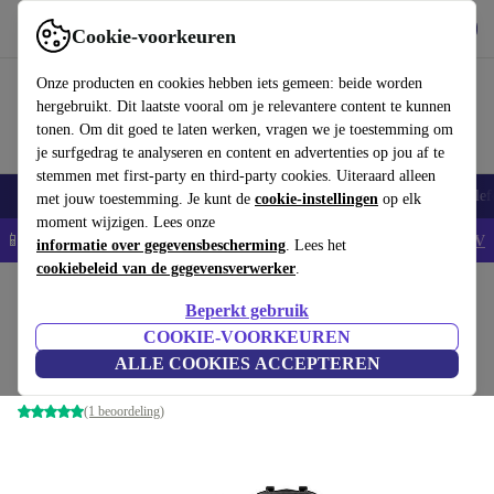
Download de app
Downloaden
Cookie-voorkeuren
Gebruik refurbed snel en eenvoudig
Onze producten en cookies hebben iets gemeen: beide worden
hergebruikt. Dit laatste vooral om je relevantere content te kunnen
tonen. Om dit goed te laten werken, vragen we je toestemming om
je surfgedrag te analyseren en content en advertenties op jou af te
stemmen met first-party en third-party cookies. Uiteraard alleen
Smartphones
Laptops
Tablets
Smartwatches
Accessoires
Koptelef
met jouw toestemming. Je kunt de
cookie-instellingen
op elk
moment wijzigen. Lees onze
📱5% EXTRA korting op alle iPhones – Code: IPHONEDEAL -
AV
informatie over gegevensbescherming
. Lees het
cookiebeleid van de gegevensverwerker
.
Home
Producten
Camera's
Spiegelloze Camera's
Beperkt gebruik
Panasonic Lumix DC-G9
COOKIE-VOORKEUREN
ALLE COOKIES ACCEPTEREN
Leica DG Vario Elmarit 12-60mm 2.8-4.0 ASPH | Zwart
(1 beoordeling)