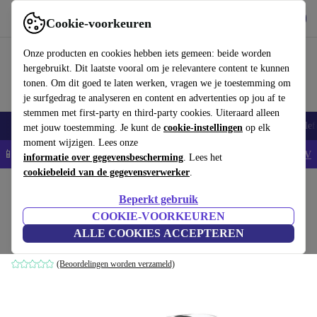
Download de app
Downloaden
Cookie-voorkeuren
Gebruik refurbed snel en eenvoudig
Onze producten en cookies hebben iets gemeen: beide worden
hergebruikt. Dit laatste vooral om je relevantere content te kunnen
tonen. Om dit goed te laten werken, vragen we je toestemming om
je surfgedrag te analyseren en content en advertenties op jou af te
stemmen met first-party en third-party cookies. Uiteraard alleen
Smartphones
Laptops
Tablets
Smartwatches
Accessoires
Koptelef
met jouw toestemming. Je kunt de
cookie-instellingen
op elk
moment wijzigen. Lees onze
📱5% EXTRA korting op alle iPhones – Code: IPHONEDEAL -
AV
informatie over gegevensbescherming
. Lees het
cookiebeleid van de gegevensverwerker
.
Home
Producten
Keuken
Keukenapparaten
Blenders en snijders
Beperkt gebruik
Omega Juicers MM1500 Sapmachine
COOKIE-VOORKEUREN
ALLE COOKIES ACCEPTEREN
grijs
(Beoordelingen worden verzameld)