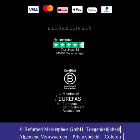
BEOORDELINGEN
Trustpilot
TrustScore
4.6
205555
Beoordelingen
© Refurbed Marketplace GmbH
Toegankelijkheid
Algemene Voorwaarden
Privacybeleid
Colofon