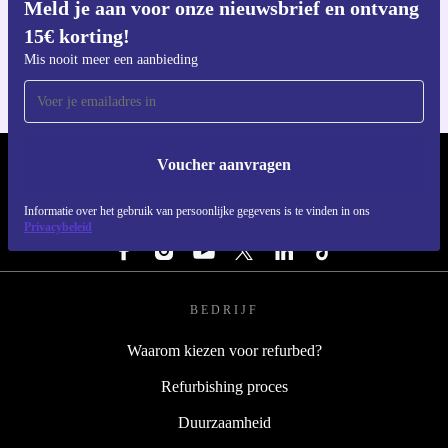
Meld je aan voor onze nieuwsbrief en ontvang
Download de refurbed app
15€ korting!
Voor iOS en Android
Mis nooit meer een aanbieding
Voucher aanvragen
REFURBED NEDERLAND - RETHINK NEW.
Informatie over het gebruik van persoonlijke gegevens is te vinden in ons
VOLG ONS
Privacybeleid
BEDRIJF
Waarom kiezen voor refurbed?
Refurbishing proces
Duurzaamheid