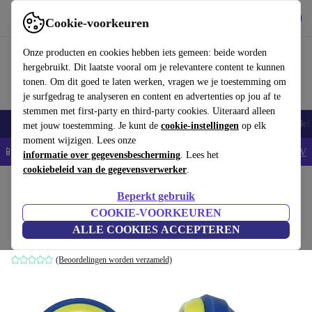
Download de app
Downloaden
Cookie-voorkeuren
Gebruik refurbed snel en eenvoudig
Onze producten en cookies hebben iets gemeen: beide worden
hergebruikt. Dit laatste vooral om je relevantere content te kunnen
tonen. Om dit goed te laten werken, vragen we je toestemming om
je surfgedrag te analyseren en content en advertenties op jou af te
stemmen met first-party en third-party cookies. Uiteraard alleen
Smartphones
Laptops
Tablets
Smartwatches
Accessoires
Koptelef
met jouw toestemming. Je kunt de
cookie-instellingen
op elk
moment wijzigen. Lees onze
📱5% EXTRA korting op alle iPhones – Code: IPHONEDEAL -
AV
informatie over gegevensbescherming
. Lees het
cookiebeleid van de gegevensverwerker
.
Home
Producten
Audio
Koptelefoons
Beperkt gebruik
Nilox Drops
COOKIE-VOORKEUREN
ALLE COOKIES ACCEPTEREN
Blauw/Geel
(Beoordelingen worden verzameld)