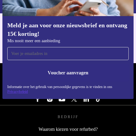
privacybeleid
.
Meld je aan voor onze nieuwsbrief en ontvang
Download de refurbed app
15€ korting!
Voor iOS en Android
Mis nooit meer een aanbieding
Voucher aanvragen
REFURBED NEDERLAND - RETHINK NEW.
Informatie over het gebruik van persoonlijke gegevens is te vinden in ons
VOLG ONS
Privacybeleid
BEDRIJF
Waarom kiezen voor refurbed?