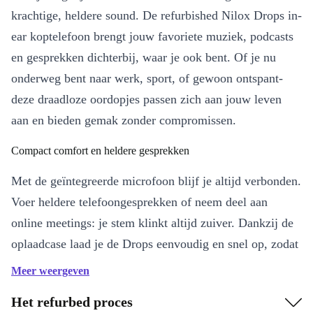
krachtige, heldere sound. De refurbished Nilox Drops in-
ear koptelefoon brengt jouw favoriete muziek, podcasts
en gesprekken dichterbij, waar je ook bent. Of je nu
onderweg bent naar werk, sport, of gewoon ontspant-
deze draadloze oordopjes passen zich aan jouw leven
aan en bieden gemak zonder compromissen.
Compact comfort en heldere gesprekken
Met de geïntegreerde microfoon blijf je altijd verbonden.
Voer heldere telefoongesprekken of neem deel aan
online meetings: je stem klinkt altijd zuiver. Dankzij de
oplaadcase laad je de Drops eenvoudig en snel op, zodat
je nooit zonder muziek hoeft te zitten. Tot 3,5 uur
Meer weergeven
luisterplezier per lading betekent dat je de dag door komt
Het refurbed proces
met jouw soundtrack op de achtergrond.