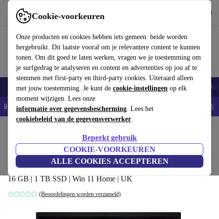
Download de app
Downloaden
Cookie-voorkeuren
Gebruik refurbed snel en eenvoudig
Onze producten en cookies hebben iets gemeen: beide worden
hergebruikt. Dit laatste vooral om je relevantere content te kunnen
tonen. Om dit goed te laten werken, vragen we je toestemming om
je surfgedrag te analyseren en content en advertenties op jou af te
stemmen met first-party en third-party cookies. Uiteraard alleen
Smartphones
Laptops
Tablets
Smartwatches
Accessoires
Koptelef
met jouw toestemming. Je kunt de
cookie-instellingen
op elk
moment wijzigen. Lees onze
📱5% EXTRA korting op alle iPhones – Code: IPHONEDEAL -
AV
informatie over gegevensbescherming
. Lees het
cookiebeleid van de gegevensverwerker
.
Home
Producten
Laptops
Beperkt gebruik
MSI GS66 Stealth 10SGS | i7-10875H |
COOKIE-VOORKEUREN
15.6"
ALLE COOKIES ACCEPTEREN
16 GB | 1 TB SSD | Win 11 Home | UK
(Beoordelingen worden verzameld)