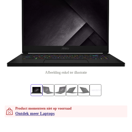
Afbeelding enkel ter illustratie
Product momenteen niet op voorraad
Ontdek meer Laptops