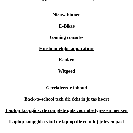
Nieuw binnen
E-Bikes
Gaming consoles
Huishoudelijke apparatuur
Keuken
Witgoed
Gerelateerde inhoud
Back-to-school tech die écht in je tas hoort
Laptop koopgids: de complete gids voor alle types en merken
Laptop koopgids: vind de laptop die echt bij je leven past