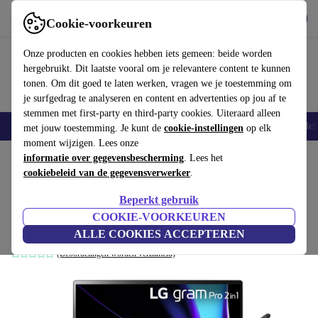
Download de app
Downloaden
Cookie-voorkeuren
Gebruik refurbed snel en eenvoudig
Onze producten en cookies hebben iets gemeen: beide worden
hergebruikt. Dit laatste vooral om je relevantere content te kunnen
tonen. Om dit goed te laten werken, vragen we je toestemming om
je surfgedrag te analyseren en content en advertenties op jou af te
stemmen met first-party en third-party cookies. Uiteraard alleen
Smartphones
Laptops
Tablets
Smartwatches
Accessoires
Koptelef
met jouw toestemming. Je kunt de
cookie-instellingen
op elk
moment wijzigen. Lees onze
Home
informatie over gegevensbescherming
Producten
Laptops
. Lees het
cookiebeleid van de gegevensverwerker
.
LG gram Pro 16 2-in-1 | Core Ultra 7
Beperkt gebruik
155H | 16"
COOKIE-VOORKEUREN
16 GB | 1 TB SSD | Win 11 Home | DE
ALLE COOKIES ACCEPTEREN
(Beoordelingen worden verzameld)