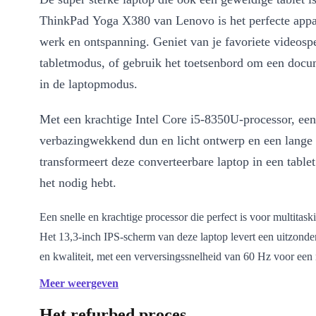
ThinkPad Yoga X380 van Lenovo is het perfecte appa
werk en ontspanning. Geniet van je favoriete videospe
tabletmodus, of gebruik het toetsenbord om een docu
in de laptopmodus.
Met een krachtige Intel Core i5-8350U-processor, een
verbazingwekkend dun en licht ontwerp en een lange b
transformeert deze converteerbare laptop in een table
het nodig hebt.
Een snelle en krachtige processor die perfect is voor multitask
Het 13,3-inch IPS-scherm van deze laptop levert een uitzonder
en kwaliteit, met een verversingssnelheid van 60 Hz voor een
beeld.
Meer weergeven
8e generatie Intel Core i5-processor, zodat je elke toepassing 
Het refurbed proces
inclusief videobewerkingssoftware en andere resource-intensi