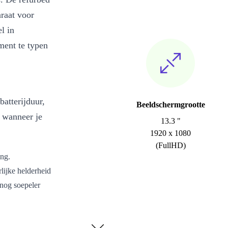
raat voor
l in
ment te typen
atterijduur,
Beeldschermgrootte
t wanneer je
13.3 "
1920 x 1080
(FullHD)
ing.
lijke helderheid
 nog soepeler
kunt uitvoeren,
eve