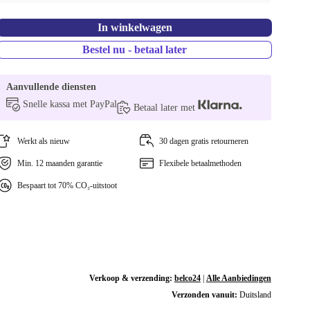
In winkelwagen
Bestel nu - betaal later
Aanvullende diensten
Snelle kassa met PayPal
Betaal later met
Werkt als nieuw
30 dagen gratis retourneren
Min. 12 maanden garantie
Flexibele betaalmethoden
Bespaart tot 70% CO₂-uitstoot
Verkoop & verzending:
belco24
|
Alle Aanbiedingen
Verzonden vanuit:
Duitsland