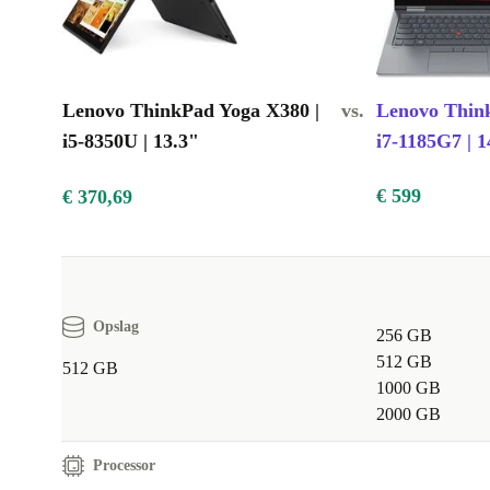
Lenovo ThinkPad Yoga X380 |
vs.
Lenovo Thin
i5-8350U | 13.3"
i7-1185G7 | 1
€ 599
€ 370,69
Opslag
256 GB
512 GB
512 GB
1000 GB
2000 GB
Processor