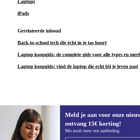
Laptops
iPads
Gerelateerde inhoud
Back-to-school tech die écht in je tas hoort
Laptop koopgids: de complete gids voor alle types en mer
Laptop koopgids: vind de laptop die echt bij je leven past
Meld je aan voor onze nieu
€ 370,69
€ 1439
(-74%)
ontvang 15€ korting!
Meld je aan voor onze nieuwsbrief en
Mis nooit meer een aanbieding
ontvang €15 korting!