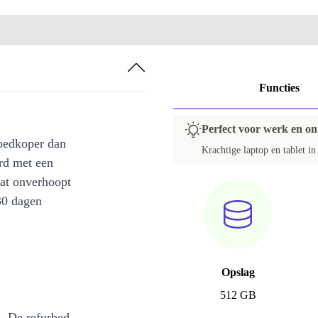
Functies
Perfect voor werk en o
oedkoper dan
Krachtige laptop en tablet i
rd met een
at onverhoopt
30 dagen
Opslag
512 GB
s. De refurbed