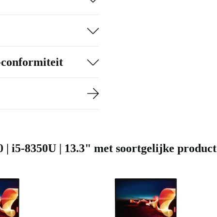
an je favoriete
-conformiteit
| i5-8350U | 13.3" met soortgelijke produc