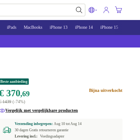
iPads
MacBooks
iPhone 13
iPhone 14
iPhone 15
Beste aanbieding
€ 370
Bijna uitverkocht
,69
€ 1439
(-74%)
Vergelijk met vergelijkbare producten
Verzending inbegrepen:
Aug 10 tot
Aug 14
30 dagen Gratis retourneren garantie
Levering incl.:
Voedingsadapter