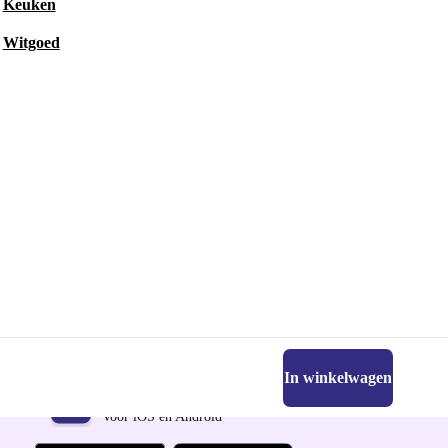
Keuken
Witgoed
In winkelwagen
Download de refurbed app
Voor iOS en Android