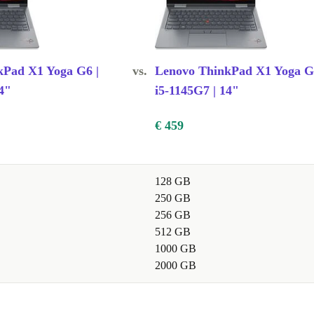
kPad X1 Yoga G6 |
vs.
Lenovo ThinkPad X1 Yoga G
4"
i5-1145G7 | 14"
€ 459
128 GB
250 GB
256 GB
512 GB
1000 GB
2000 GB