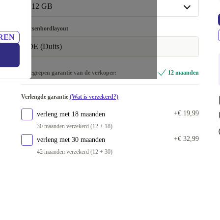
512 GB
512 GB
Toetsenbordlayout
REN
Beschikbaar in andere configuraties
DE (Duits)
250 GB
-€ 32,69
Inbegrepen garantie van de verkoper:
12 maanden
256 GB
-€ 0,69
1000 GB
+€ 49,31
Verlengde garantie
(Wat is verzekerd?)
+€ 19,99
verleng met 18 maanden
30 maanden verzekerd (12 + 18)
+€ 32,99
verleng met 30 maanden
42 maanden verzekerd (12 + 30)