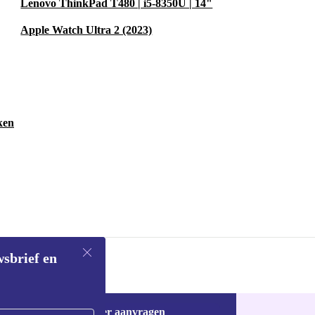
Lenovo ThinkPad T480 | i5-8350U | 14"
Apple Watch Ultra 2 (2023)
ken
wsbrief en
Voucher aanvragen