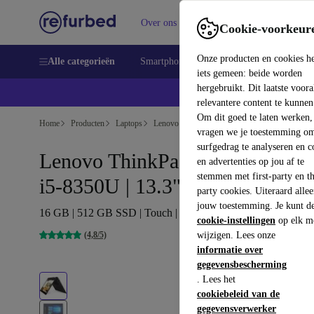
Over ons
Verkopen
Support
Cookie-voorkeur
Onze producten en cookies h
Alle categorieën
Smartphones
Laptops
Tablets
Sm
iets gemeen: beide worden
hergebruikt. Dit laatste voor
relevantere content te kunnen
Om dit goed te laten werken,
Home
Producten
Laptops
Lenovo Laptops
vragen we je toestemming om
surfgedrag te analyseren en c
Lenovo ThinkPad Yoga X380 |
en advertenties op jou af te
stemmen met first-party en th
i5-8350U | 13.3"
party cookies. Uiteraard alle
jouw toestemming. Je kunt d
16 GB | 512 GB SSD | Touch | Win 11 Pro | DE
cookie-instellingen
op elk m
(4,8/5)
wijzigen. Lees onze
informatie over
gegevensbescherming
. Lees het
cookiebeleid van de
gegevensverwerker