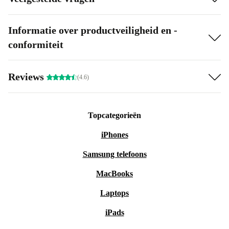
Een webcam voor live videochats.
Ondersteunt Intel UHD Graphics 620, zodat je kunt genieten van
Informatie over productveiligheid en -
je favoriete games of je favoriete tv-programma in de beste
conformiteit
kwaliteit.
Reviews
(4.6)
Topcategorieën
iPhones
Samsung telefoons
MacBooks
Laptops
iPads