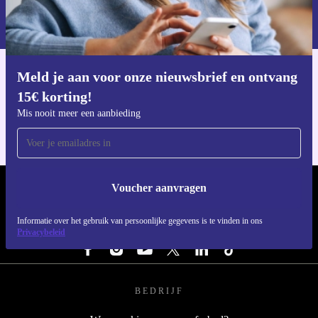
Informatie over het gebruik van persoonsgegevens vind je in ons
privacybeleid
.
Meld je aan voor onze nieuwsbrief en ontvang
Download de refurbed app
15€ korting!
Voor iOS en Android
Mis nooit meer een aanbieding
Voucher aanvragen
REFURBED NEDERLAND - RETHINK NEW.
Informatie over het gebruik van persoonlijke gegevens is te vinden in ons
VOLG ONS
Privacybeleid
BEDRIJF