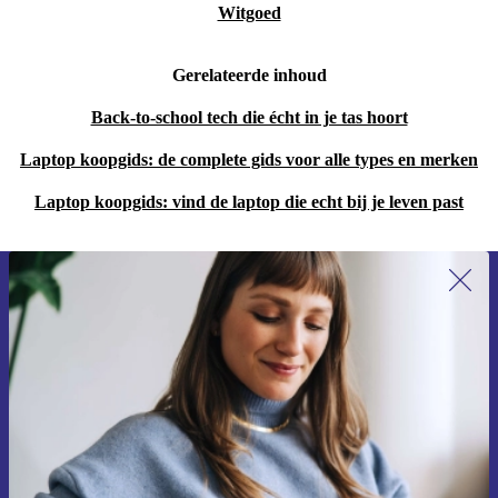
Witgoed
Gerelateerde inhoud
Back-to-school tech die écht in je tas hoort
Laptop koopgids: de complete gids voor alle types en merken
Laptop koopgids: vind de laptop die echt bij je leven past
Meld je aan voor onze nieuwsbrief en
ontvang €15 korting!
Mis nooit meer een aanbieding.
Voucher aanvragen