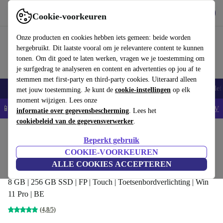
Download de app
Downloaden
Cookie-voorkeuren
Gebruik refurbed snel en eenvoudig
Onze producten en cookies hebben iets gemeen: beide worden
hergebruikt. Dit laatste vooral om je relevantere content te kunnen
tonen. Om dit goed te laten werken, vragen we je toestemming om
je surfgedrag te analyseren en content en advertenties op jou af te
stemmen met first-party en third-party cookies. Uiteraard alleen
Smartphones
Laptops
Tablets
Smartwatches
Accessoires
Koptelef
met jouw toestemming. Je kunt de
cookie-instellingen
op elk
moment wijzigen. Lees onze
📱5% EXTRA korting op alle iPhones – Code: IPHONEDEAL -
AV
informatie over gegevensbescherming
. Lees het
cookiebeleid van de gegevensverwerker
.
Home
Producten
Laptops
Lenovo Laptops
Beperkt gebruik
Lenovo ThinkPad Yoga X380 | i5-8350U |
COOKIE-VOORKEUREN
13.3-inch
ALLE COOKIES ACCEPTEREN
8 GB | 256 GB SSD | FP | Touch | Toetsenbordverlichting | Win
11 Pro | BE
(4,8/5)