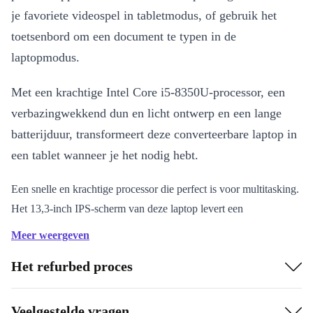
je favoriete videospel in tabletmodus, of gebruik het
toetsenbord om een document te typen in de
laptopmodus.
Met een krachtige Intel Core i5-8350U-processor, een
verbazingwekkend dun en licht ontwerp en een lange
batterijduur, transformeert deze converteerbare laptop in
een tablet wanneer je het nodig hebt.
Een snelle en krachtige processor die perfect is voor multitasking.
Het 13,3-inch IPS-scherm van deze laptop levert een
uitzonderlijke helderheid en kwaliteit, met een
Meer weergeven
verversingssnelheid van 60 Hz voor een nog soepeler beeld.
Het refurbed proces
8e generatie Intel Core i5-processor, zodat je elke toepassing kunt
uitvoeren, inclusief videobewerkingssoftware en andere resource-
intensieve programma’s.
Veelgestelde vragen