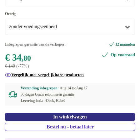
Heel goed
Overig
zonder voedingseenheid
Uitstekend
+€ 4,10
met 45W voedingseenheid
+€ 9,19
Inbegrepen garantie van de verkoper:
12 maanden
€ 34
Op voorraad
met 65W voedingseenheid
+€ 15
,80
€ 149
(-77%)
zonder voedingseenheid
Vergelijk met vergelijkbare producten
Verzending inbegrepen:
Aug 14 tot
Aug 17
30 dagen Gratis retourneren garantie
Levering incl.:
Dock, Kabel
In winkelwagen
Bestel nu - betaal later