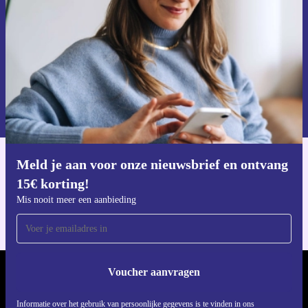
Voucher aanvragen
Informatie over het gebruik van persoonsgegevens vind je in ons
privacybeleid
.
Meld je aan voor onze nieuwsbrief en ontvang
Download de refurbed app
15€ korting!
Voor iOS en Android
Mis nooit meer een aanbieding
Voucher aanvragen
REFURBED BELGIË - RETHINK NEW.
Informatie over het gebruik van persoonlijke gegevens is te vinden in ons