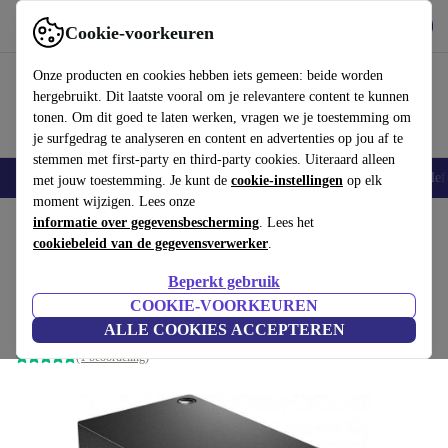
Download de app
Downloaden
Cookie-voorkeuren
Gebruik refurbed snel en eenvoudig
Onze producten en cookies hebben iets gemeen: beide worden
hergebruikt. Dit laatste vooral om je relevantere content te kunnen
tonen. Om dit goed te laten werken, vragen we je toestemming om
je surfgedrag te analyseren en content en advertenties op jou af te
stemmen met first-party en third-party cookies. Uiteraard alleen
Smartphones
Laptops
Tablets
Smartwatches
Accessoires
Koptelef
met jouw toestemming. Je kunt de
cookie-instellingen
op elk
moment wijzigen. Lees onze
Home
informatie over gegevensbescherming
Producten
Toebehoor
Docking Stations
. Lees het
cookiebeleid van de gegevensverwerker
.
Lenovo Pro Dock 40A7
Beperkt gebruik
Dockingstation
€ 34
,80
COOKIE-VOORKEUREN
€ 149
zonder netadapter
ALLE COOKIES ACCEPTEREN
(1 beoordeling)