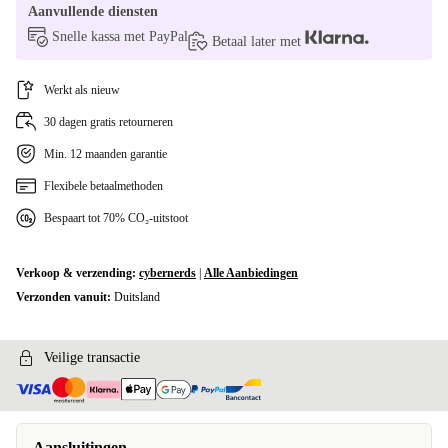
Aanvullende diensten
Snelle kassa met PayPal
Betaal later met
Werkt als nieuw
30 dagen gratis retourneren
Min. 12 maanden garantie
Flexibele betaalmethoden
Bespaart tot 70% CO₂-uitstoot
Verkoop & verzending:
cybernerds
|
Alle Aanbiedingen
Verzonden vanuit:
Duitsland
Veilige transactie
Aansluitingen