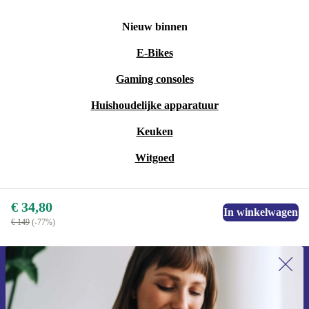
Nieuw binnen
E-Bikes
Gaming consoles
Huishoudelijke apparatuur
Keuken
Witgoed
€ 34,80
In winkelwagen
€ 149
(-77%)
Meld je aan voor onze nieuwsbrief en
ontvang €15 korting!
Mis nooit meer een aanbieding.