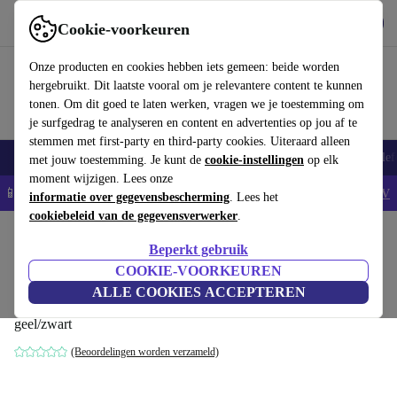
Download de app
Downloaden
Cookie-voorkeuren
Gebruik refurbed snel en eenvoudig
Onze producten en cookies hebben iets gemeen: beide worden
hergebruikt. Dit laatste vooral om je relevantere content te kunnen
tonen. Om dit goed te laten werken, vragen we je toestemming om
je surfgedrag te analyseren en content en advertenties op jou af te
stemmen met first-party en third-party cookies. Uiteraard alleen
Smartphones
Laptops
Tablets
Smartwatches
Accessoires
Koptelef
met jouw toestemming. Je kunt de
cookie-instellingen
op elk
moment wijzigen. Lees onze
📱5% EXTRA korting op alle iPhones – Code: IPHONEDEAL -
AV
informatie over gegevensbescherming
. Lees het
cookiebeleid van de gegevensverwerker
.
Home
Producten
Tuin
Tuingereedschap
Beperkt gebruik
Kärcher SP 22.000 Dirt Dompelbare
COOKIE-VOORKEUREN
drainagepomp
ALLE COOKIES ACCEPTEREN
geel/zwart
(Beoordelingen worden verzameld)