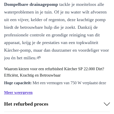
Dompelbare drainagepomp
tackle je moeiteloos alle
waterproblemen in je tuin. Of je nu water wilt afvoeren
uit een vijver, kelder of regenton, deze krachtige pomp
biedt de betrouwbare hulp die je zoekt. Dankzij de
professionele controle en grondige reiniging van dit
apparaat, krijg je de prestaties van een topkwaliteit
Kärcher-pomp, maar dan duurzamer en voordeliger voor
jou én het milieu.🌱
Waarom kiezen voor een refurbished Kärcher SP 22.000 Dirt?
Efficiënt, Krachtig en Betrouwbaar
Hoge capaciteit:
Met een vermogen van 750 W verplaatst deze
drainagepomp grote hoeveelheden water in korte tijd. Perfect
Meer weergeven
voor snelle klusjes én grotere projecten in de tuin.
Het refurbed proces
Lichtgewicht en handzaam:
Door het lage gewicht van slechts
6,5 kg verplaats je de pomp makkelijk waar je hem nodig hebt.