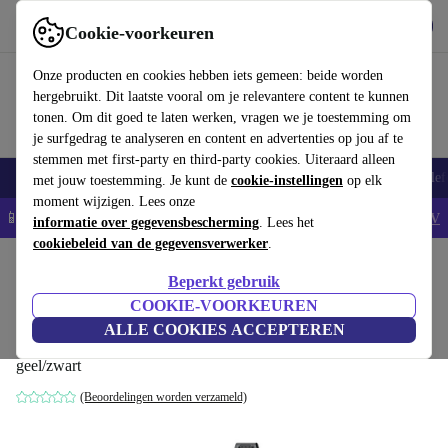
Download de app
Downloaden
Cookie-voorkeuren
Gebruik refurbed snel en eenvoudig
Onze producten en cookies hebben iets gemeen: beide worden
hergebruikt. Dit laatste vooral om je relevantere content te kunnen
tonen. Om dit goed te laten werken, vragen we je toestemming om
je surfgedrag te analyseren en content en advertenties op jou af te
stemmen met first-party en third-party cookies. Uiteraard alleen
Smartphones
Laptops
Tablets
Smartwatches
Accessoires
Koptelef
met jouw toestemming. Je kunt de
cookie-instellingen
op elk
moment wijzigen. Lees onze
📱5% EXTRA korting op alle iPhones – Code: IPHONEDEAL -
AV
informatie over gegevensbescherming
. Lees het
cookiebeleid van de gegevensverwerker
.
Home
Producten
Tuin
Hogedrukreinigers
Beperkt gebruik
Kärcher K 4 WCM Premium Home
COOKIE-VOORKEUREN
Hogedrukreiniger
ALLE COOKIES ACCEPTEREN
geel/zwart
(Beoordelingen worden verzameld)