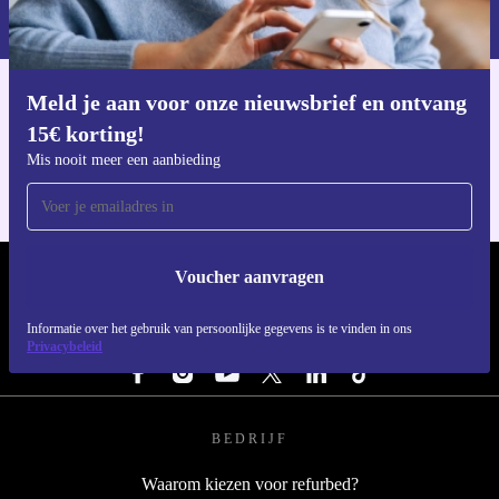
privacybeleid
.
Hogedrukreiniger – refurbished door refurbed – kies je
voor kracht, gemak en duurzaamheid in één. Geniet van
een zorgeloze aankoop met minimaal 12 maanden
Meld je aan voor onze nieuwsbrief en ontvang
Download de refurbed app
garantie en 30 dagen gratis retourneren. Maak het
15€ korting!
Voor iOS en Android
verschil – voor jezelf én voor het milieu.
Mis nooit meer een aanbieding
Voucher aanvragen
REFURBED NEDERLAND - RETHINK NEW.
Informatie over het gebruik van persoonlijke gegevens is te vinden in ons
VOLG ONS
Privacybeleid
BEDRIJF
Waarom kiezen voor refurbed?