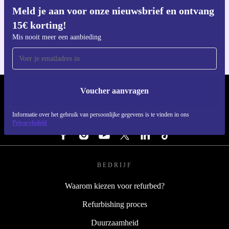
Meld je aan voor onze nieuwsbrief en ontvang
Download de refurbed app
15€ korting!
Voor iOS en Android
Mis nooit meer een aanbieding
Voucher aanvragen
REFURBED NEDERLAND - RETHINK NEW.
Informatie over het gebruik van persoonlijke gegevens is te vinden in ons
VOLG ONS
Privacybeleid
BEDRIJF
Waarom kiezen voor refurbed?
Refurbishing proces
Duurzaamheid