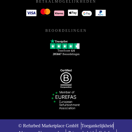
BETAALMOGELIJKHEDEN
BEOORDELINGEN
Trustpilot
TrustScore
4.6
205847
Beoordelingen
© Refurbed Marketplace GmbH
Toegankelijkheid