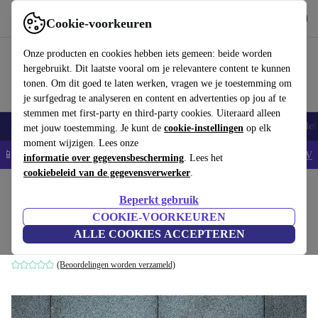
Download de app
Downloaden
Cookie-voorkeuren
Gebruik refurbed snel en eenvoudig
Onze producten en cookies hebben iets gemeen: beide worden
hergebruikt. Dit laatste vooral om je relevantere content te kunnen
tonen. Om dit goed te laten werken, vragen we je toestemming om
je surfgedrag te analyseren en content en advertenties op jou af te
stemmen met first-party en third-party cookies. Uiteraard alleen
Smartphones
Laptops
Tablets
Smartwatches
Accessoires
Koptelef
met jouw toestemming. Je kunt de
cookie-instellingen
op elk
moment wijzigen. Lees onze
📱5% EXTRA korting op alle iPhones – Code: IPHONEDEAL -
AV
informatie over gegevensbescherming
. Lees het
cookiebeleid van de gegevensverwerker
.
Home
Producten
Huishouden
Meubels
Beperkt gebruik
Julius Shulman. Modernism Rediscovered
COOKIE-VOORKEUREN
ALLE COOKIES ACCEPTEREN
wit
(Beoordelingen worden verzameld)