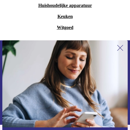
Huishoudelijke apparatuur
Keuken
Witgoed
Meld je aan voor onze nieuwsbrief en
ontvang €15 korting!
Mis nooit meer een aanbieding.
Voucher aanvragen
Informatie over het gebruik van persoonsgegevens vind je in ons
privacybeleid
.