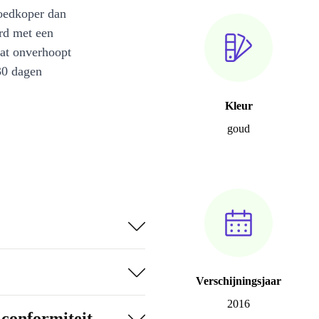
oedkoper dan
rd met een
at onverhoopt
30 dagen
Kleur
goud
Verschijningsjaar
2016
-conformiteit