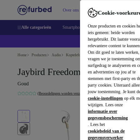
Over ons
Verkopen
Support
Cookie-voorkeur
Onze producten en cookies h
Alle categorieën
Smartphones
Laptops
Tablets
Sm
iets gemeen: beide worden
hergebruikt. Dit laatste voor
relevantere content te kunnen
Om dit goed te laten werken,
Home
Producten
Audio
Koptelefoons
vragen we je toestemming om
surfgedrag te analyseren en c
Jaybird Freedom F5
en advertenties op jou af te
stemmen met first-party en th
Goud
party cookies. Uiteraard alle
jouw toestemming. Je kunt d
(Beoordelingen worden verzameld)
cookie-instellingen
op elk m
wijzigen. Lees onze
informatie over
gegevensbescherming
. Lees het
cookiebeleid van de
gegevensverwerker