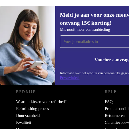
Meld je aan voor onze nieu
ontvang 15€ korting!
Meld je aan voor onze nieuwsbrief en
Mis nooit meer een aanbieding
ontvang €15 korting!
Mis nooit meer een aanbieding.
Voucher aanvrag
REFURBED NEDERLAND - RETHINK NEW.
Informatie over het gebruik van persoonlijke gegev
Privacybeleid
BEDRIJF
HELP
Waarom kiezen voor refurbed?
FAQ
Refurbishing proces
Productconditi
Duurzaamheid
Retourneren
Kwaliteit
Garantievoorw