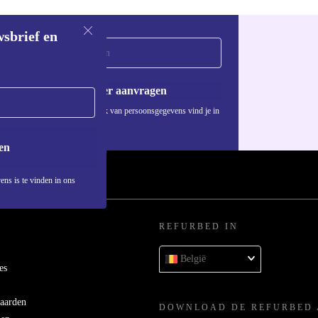
wsbrief en
Voucher aanvragen
Informatie over het gebruik van persoonsgegevens vind je in
ons
privacybeleid
.
en
ens is te vinden in ons
REFURBED IN
België
es
aarden
DOWNLOAD DE REFURBED 