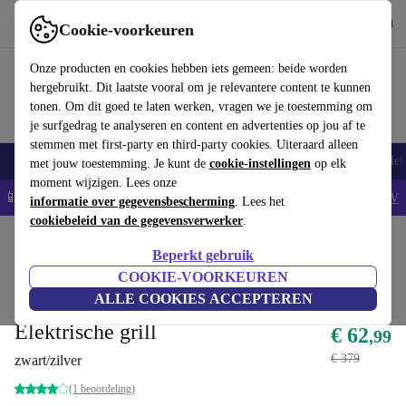
Download de app
Downloaden
Cookie-voorkeuren
Gebruik refurbed snel en eenvoudig
Onze producten en cookies hebben iets gemeen: beide worden
hergebruikt. Dit laatste vooral om je relevantere content te kunnen
tonen. Om dit goed te laten werken, vragen we je toestemming om
je surfgedrag te analyseren en content en advertenties op jou af te
stemmen met first-party en third-party cookies. Uiteraard alleen
Smartphones
Laptops
Tablets
Smartwatches
Accessoires
Koptelef
met jouw toestemming. Je kunt de
cookie-instellingen
op elk
moment wijzigen. Lees onze
📱5% EXTRA korting op alle iPhones – Code: IPHONEDEAL -
AV
informatie over gegevensbescherming
. Lees het
cookiebeleid van de gegevensverwerker
.
Home
Producten
Keuken
Keukenapparaten
Koken en bakken
Beperkt gebruik
Rechtstreeks van originele fabrikant
COOKIE-VOORKEUREN
ALLE COOKIES ACCEPTEREN
Italian Design Total 2000
Elektrische grill
€ 62
,99
€ 379
zwart/zilver
(1 beoordeling)