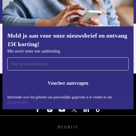
Informatie over het gebruik van persoonsgegevens vind je in ons
privacybeleid
.
Meld je aan voor onze nieuwsbrief en ontvang
Download de refurbed app
15€ korting!
Voor iOS en Android
Mis nooit meer een aanbieding
Voucher aanvragen
REFURBED NEDERLAND - RETHINK NEW.
Informatie over het gebruik van persoonlijke gegevens is te vinden in ons
VOLG ONS
Privacybeleid
BEDRIJF