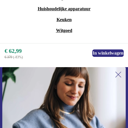
Huishoudelijke apparatuur
Keuken
Witgoed
€ 62,99
In winkelwagen
€ 379
(-83%)
Meld je aan voor onze nieuwsbrief en
ontvang €15 korting!
Mis nooit meer een aanbieding.
Voucher aanvragen