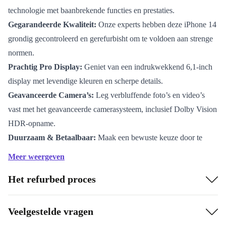
technologie met baanbrekende functies en prestaties.
Gegarandeerde Kwaliteit:
Onze experts hebben deze iPhone 14
grondig gecontroleerd en gerefurbisht om te voldoen aan strenge
normen.
Prachtig Pro Display:
Geniet van een indrukwekkend 6,1-inch
display met levendige kleuren en scherpe details.
Geavanceerde Camera’s:
Leg verbluffende foto’s en video’s
vast met het geavanceerde camerasysteem, inclusief Dolby Vision
HDR-opname.
Duurzaam & Betaalbaar:
Maak een bewuste keuze door te
kiezen voor een refurbished iPhone 14 en verminder elektronisch
Meer weergeven
afval.
iPhone 14 refurbished: Innovatie heruitgevonden
Het refurbed proces
De iPhone 14 refurbished van refurbed belichaamt de
Veelgestelde vragen
nieuwste innovaties en technologische doorbraken. Het