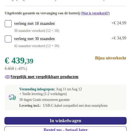
Beschikbaar in andere configuraties
zwart
+€ 27,60
Uitgebreide garantie en vervanging van de batterij
(Wat is verzekerd?)
Dual-SIM (2 physical SIMs)
-€ 80,39
wit
+€ 52,60
+€ 24,99
verleng met 18 maanden
Dual-SIM (2 eSIMs)
-€ 59,39
30 maanden verzekerd (12 + 18)
geel
+€ 106,60
+€ 34,99
verleng met 30 maanden
42 maanden verzekerd (12 + 30)
€ 439
Bijna uitverkocht
,39
€ 859
(-49%)
Vergelijk met vergelijkbare producten
Verzending inbegrepen:
Aug 11 tot
Aug 12
+ Snelle levering (1-2 werkdagen)
30 dagen Gratis retourneren garantie
Levering incl.:
USB-C-kabel compatibel met deze smartphone
In winkelwagen
Bestel nu - betaal later