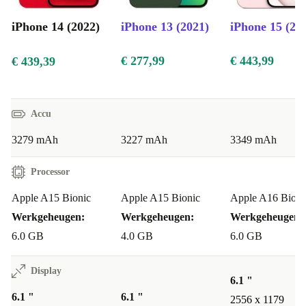
Leg elk moment vast als een professional met het
geavanceerde camerasysteem van de iPhone 14, inclusief
iPhone 14 (2022)
iPhone 13 (2021)
iPhone 15 (20
Dolby Vision HDR-opname voor verbluffende
€ 277,99
€ 443,99
resultaten.
€ 439,39
Duurzaam & milieubewust
Accu
Kies voor een duurzame toekomst en verminder
3279 mAh
3227 mAh
3349 mAh
elektronisch afval door te kiezen voor een iPhone 14
refurbished. Ervaar de nieuwste innovaties met een
Processor
groenere keuze.
Apple A15 Bionic
Apple A15 Bionic
Apple A16 Bioni
Werkgeheugen:
Werkgeheugen:
Werkgeheugen:
6.0 GB
4.0 GB
6.0 GB
Display
6.1 "
6.1 "
6.1 "
2556 x 1179