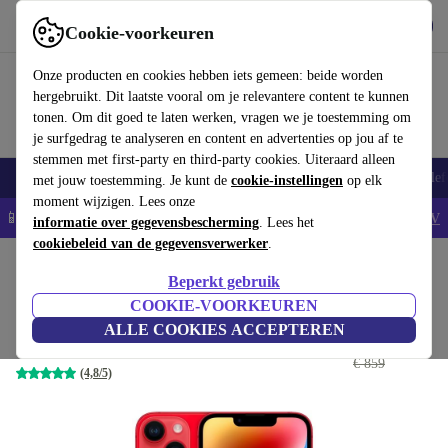
Download de app
Downloaden
Cookie-voorkeuren
Gebruik refurbed snel en eenvoudig
Onze producten en cookies hebben iets gemeen: beide worden
hergebruikt. Dit laatste vooral om je relevantere content te kunnen
tonen. Om dit goed te laten werken, vragen we je toestemming om
je surfgedrag te analyseren en content en advertenties op jou af te
stemmen met first-party en third-party cookies. Uiteraard alleen
Smartphones
Laptops
Tablets
Smartwatches
Accessoires
Koptelef
met jouw toestemming. Je kunt de
cookie-instellingen
op elk
moment wijzigen. Lees onze
📱5% EXTRA korting op alle iPhones – Code: IPHONEDEAL -
AV
informatie over gegevensbescherming
. Lees het
cookiebeleid van de gegevensverwerker
.
Home
Producten
Smartphones
iPhones
Beperkt gebruik
iPhone 14
COOKIE-VOORKEUREN
ALLE COOKIES ACCEPTEREN
€ 439
,39
256 GB | Dual-SIM (eSIM, Nano-SIM) | rood
€ 859
(4,8/5)