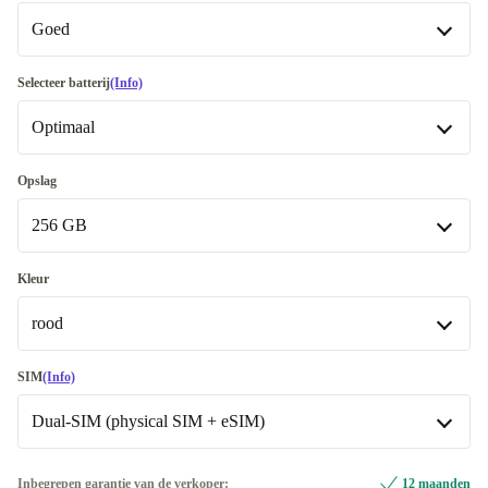
Goed
Goed
Selecteer batterij
(Info)
Optimaal
Heel goed
+€ 230,60
Uitstekend
Optimaal
+€ 230,60
Opslag
256 GB
Premium
Nieuw
+€ 86,60
+€ 4,60
128 GB
-€ 114,40
Kleur
rood
256 GB
512 GB
blauw
+€ 151,96
-€ 2,13
SIM
(Info)
Dual-SIM (physical SIM + eSIM)
paars
-€ 2,13
rood
Dual-SIM (physical SIM + eSIM)
Inbegrepen garantie van de verkoper:
12 maanden