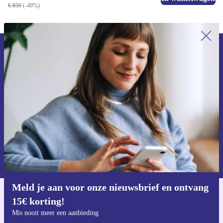
€ 859
(-49%)
Meld je aan voor onze nieuwsbrief en
ontvang €15 korting!
Mis nooit meer een aanbieding.
Voucher aanvragen
Informatie over het gebruik van persoonsgegevens vind je in ons
privacybeleid
.
Meld je aan voor onze nieuwsbrief en ontvang
15€ korting!
Download de refurbed app
Voor iOS en Android
Mis nooit meer een aanbieding