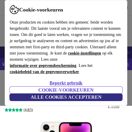
Download de app
Downloaden
Cookie-voorkeuren
Gebruik refurbed snel en eenvoudig
Onze producten en cookies hebben iets gemeen: beide worden
hergebruikt. Dit laatste vooral om je relevantere content te kunnen
tonen. Om dit goed te laten werken, vragen we je toestemming om
je surfgedrag te analyseren en content en advertenties op jou af te
stemmen met first-party en third-party cookies. Uiteraard alleen
Smartphones
Laptops
Tablets
Smartwatches
Accessoires
Koptelef
met jouw toestemming. Je kunt de
cookie-instellingen
op elk
moment wijzigen. Lees onze
📱5% EXTRA korting op alle iPhones – Code: IPHONEDEAL -
AV
informatie over gegevensbescherming
. Lees het
cookiebeleid van de gegevensverwerker
.
Home
Producten
Smartphones
iPhones
Beperkt gebruik
iPhone 14
COOKIE-VOORKEUREN
ALLE COOKIES ACCEPTEREN
€ 1055
512 GB | Dual-SIM (eSIM, Nano-SIM) | Sterrenlicht
€ 1109
(4,8/5)