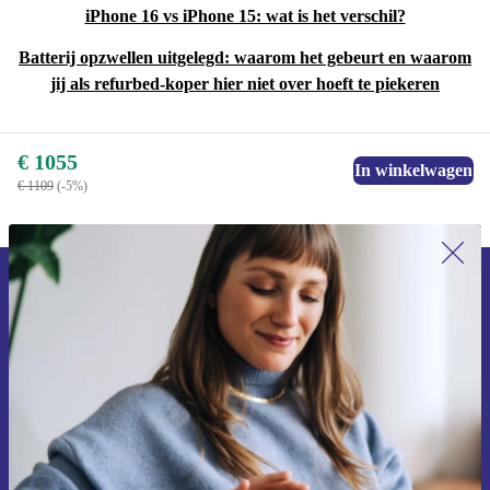
iPhone 16 vs iPhone 15: wat is het verschil?
Batterij opzwellen uitgelegd: waarom het gebeurt en waarom
jij als refurbed-koper hier niet over hoeft te piekeren
€ 1055
In winkelwagen
€ 1109
(-5%)
Meld je aan voor onze nieuwsbrief en
ontvang €15 korting!
Mis nooit meer een aanbieding.
Voucher aanvragen