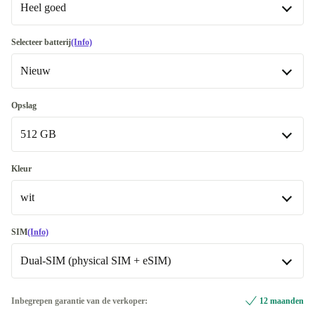
Heel goed
Goed
-€ 537
Selecteer batterij
(Info)
Nieuw
Heel goed
Premium
Nieuw
-€ 525,01
Opslag
Beschikbaar in andere configuraties
512 GB
Optimaal
-€ 743
128 GB
-€ 712,01
Kleur
wit
512 GB
Beschikbaar in andere configuraties
rood
-€ 565,01
SIM
(Info)
256 GB
-€ 655,01
Dual-SIM (physical SIM + eSIM)
blauw
-€ 55
wit
Dual-SIM (physical SIM + eSIM)
Inbegrepen garantie van de verkoper:
12 maanden