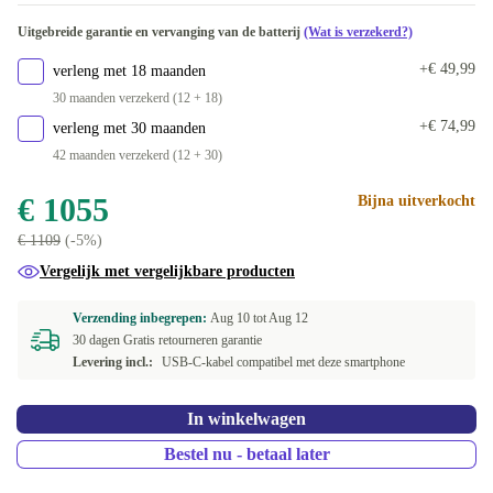
Beschikbaar in andere configuraties
Beschikbaar in andere configuraties
Uitgebreide garantie en vervanging van de batterij
(Wat is verzekerd?)
paars
Dual-SIM (2 physical SIMs)
-€ 725,01
-€ 669,01
+€ 49,99
verleng met 18 maanden
geel
Dual-SIM (2 eSIMs)
-€ 719,01
-€ 725
30 maanden verzekerd (12 + 18)
+€ 74,99
verleng met 30 maanden
zwart
-€ 502
42 maanden verzekerd (12 + 30)
€ 1055
Bijna uitverkocht
€ 1109
(-5%)
Vergelijk met vergelijkbare producten
Verzending inbegrepen:
Aug 10 tot
Aug 12
30 dagen Gratis retourneren garantie
Levering incl.:
USB-C-kabel compatibel met deze smartphone
In winkelwagen
Bestel nu - betaal later