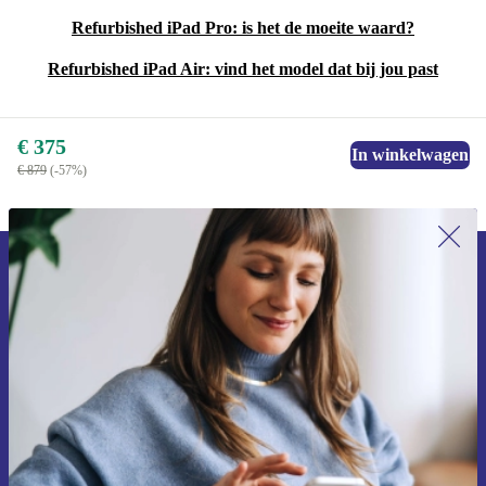
Refurbished iPad Pro: is het de moeite waard?
Refurbished iPad Air: vind het model dat bij jou past
€ 375
In winkelwagen
€ 879
(-57%)
Meld je aan voor onze nieuwsbrief en
ontvang €15 korting!
Mis nooit meer een aanbieding.
Voucher aanvragen