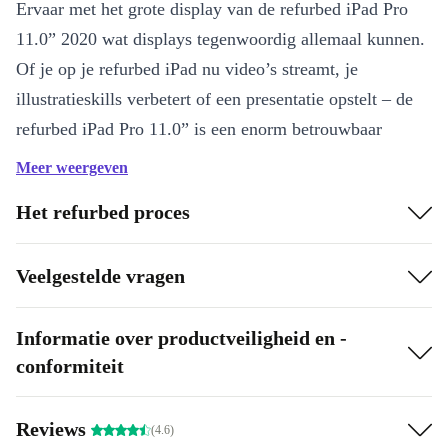
Ervaar met het grote display van de refurbed iPad Pro
11.0” 2020 wat displays tegenwoordig allemaal kunnen.
Of je op je refurbed iPad nu video’s streamt, je
illustratieskills verbetert of een presentatie opstelt – de
refurbed iPad Pro 11.0” is een enorm betrouwbaar
visueel hulpstuk voor al je taken.
Meer weergeven
Pro-camera
Het refurbed proces
De refurbed iPad Pro 11.0” 2020 heeft een dualcamera
Veelgestelde vragen
van topkwaliteit. Met een ultragroothoeklens van tien
megapixels en een groothoekmodule van twaalf
megapixels maak je professionele opnames vanuit ieder
Informatie over productveiligheid en -
conformiteit
perspectief. Ben je meer van de selfies? De 7 MP
camera aan de voorkant met ingebouwde TrueDepth
technologie ondersteunt je tijdens elke fotosessie. Toch
Reviews
(4.6)