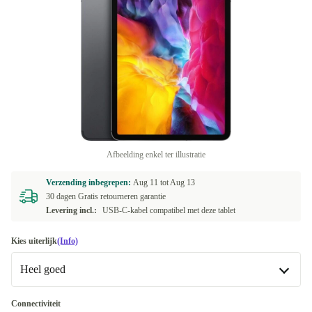
Afbeelding enkel ter illustratie
Verzending inbegrepen:
Aug 11 tot
Aug 13
30 dagen Gratis retourneren garantie
Levering incl.:
USB-C-kabel compatibel met deze tablet
Kies uiterlijk
(Info)
Heel goed
Heel goed
Connectiviteit