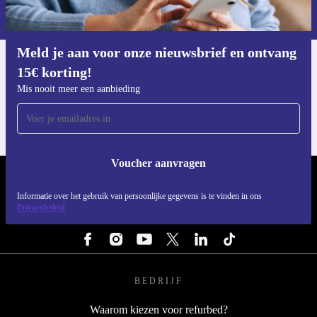
Informatie over het gebruik van persoonsgegevens vind je in ons
privacybeleid
.
Meld je aan voor onze nieuwsbrief en ontvang
15€ korting!
Download de refurbed app
Voor iOS en Android
Mis nooit meer een aanbieding
Voucher aanvragen
REFURBED NEDERLAND - RETHINK NEW.
Informatie over het gebruik van persoonlijke gegevens is te vinden in ons
Privacybeleid
VOLG ONS
BEDRIJF
Waarom kiezen voor refurbed?