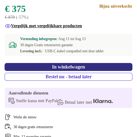
€ 375
Bijna uitverkocht
€ 879
(-57%)
Vergelijk met vergelijkbare producten
Verzending inbegrepen:
Aug 11 tot
Aug 13
30 dagen Gratis retourneren garantie
Levering incl.:
USB-C-kabel compatibel met deze tablet
In winkelwagen
Bestel nu - betaal later
Aanvullende diensten
Snelle kassa met PayPal
Betaal later met
Werkt als nieuw
30 dagen gratis retourneren
Min. 12 maanden garantie