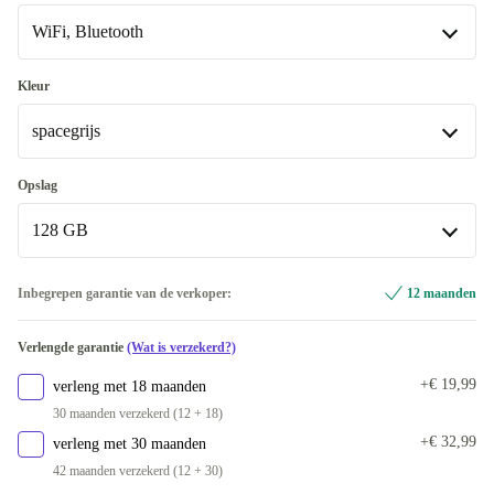
WiFi, Bluetooth
Uitstekend
+€ 425
WiFi, Bluetooth
Kleur
spacegrijs
WiFi, Bluetooth, Mobiele gegevens (4G)
+€ 135
spacegrijs
Opslag
128 GB
zilver
+€ 24
128 GB
Inbegrepen garantie van de verkoper:
12 maanden
256 GB
+€ 115
Verlengde garantie
(Wat is verzekerd?)
512 GB
+€ 425
+€ 19,99
verleng met 18 maanden
30 maanden verzekerd (12 + 18)
1000 GB
+€ 269
+€ 32,99
verleng met 30 maanden
42 maanden verzekerd (12 + 30)