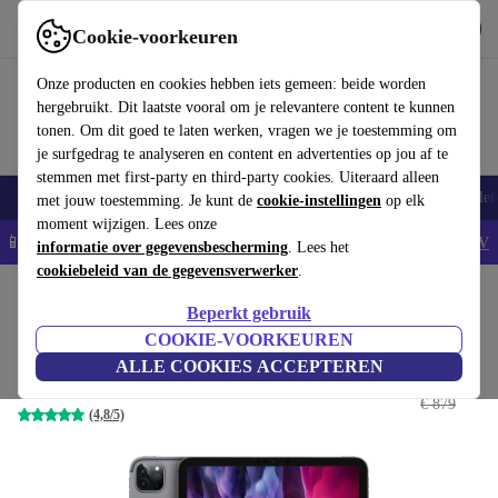
Download de app
Downloaden
Cookie-voorkeuren
Gebruik refurbed snel en eenvoudig
Onze producten en cookies hebben iets gemeen: beide worden
hergebruikt. Dit laatste vooral om je relevantere content te kunnen
tonen. Om dit goed te laten werken, vragen we je toestemming om
je surfgedrag te analyseren en content en advertenties op jou af te
stemmen met first-party en third-party cookies. Uiteraard alleen
Smartphones
Laptops
Tablets
Smartwatches
Accessoires
Koptelef
met jouw toestemming. Je kunt de
cookie-instellingen
op elk
moment wijzigen. Lees onze
📱5% EXTRA korting op alle iPhones – Code: IPHONEDEAL -
AV
informatie over gegevensbescherming
. Lees het
cookiebeleid van de gegevensverwerker
.
Home
Producten
Tablets
iPads
Beperkt gebruik
iPad Pro (2020) | 11.0"
COOKIE-VOORKEUREN
ALLE COOKIES ACCEPTEREN
€ 375
128 GB | spacegrey
€ 879
(4,8/5)